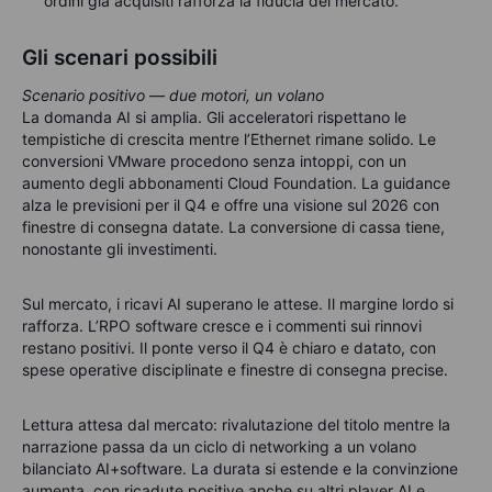
ordini già acquisiti rafforza la fiducia del mercato.
Gli scenari possibili
Scenario positivo — due motori, un volano
La domanda AI si amplia. Gli acceleratori rispettano le
tempistiche di crescita mentre l’Ethernet rimane solido. Le
conversioni VMware procedono senza intoppi, con un
aumento degli abbonamenti Cloud Foundation. La guidance
alza le previsioni per il Q4 e offre una visione sul 2026 con
finestre di consegna datate. La conversione di cassa tiene,
nonostante gli investimenti.
Sul mercato, i ricavi AI superano le attese. Il margine lordo si
rafforza. L’RPO software cresce e i commenti sui rinnovi
restano positivi. Il ponte verso il Q4 è chiaro e datato, con
spese operative disciplinate e finestre di consegna precise.
Lettura attesa dal mercato: rivalutazione del titolo mentre la
narrazione passa da un ciclo di networking a un volano
bilanciato AI+software. La durata si estende e la convinzione
aumenta, con ricadute positive anche su altri player AI e