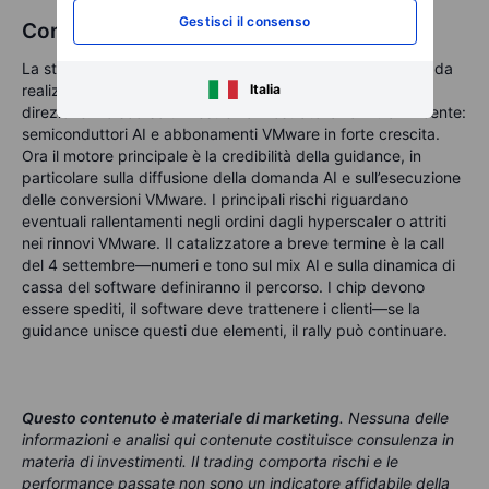
Gestisci il consenso
Considerazioni finali per gli investitori
La storia di Broadcom è semplice da spiegare ma difficile da
Italia
realizzare: mantenere AI e VMware allineati nella stessa
direzione. Lo scorso trimestre ha mostrato la formula vincente:
semiconduttori AI e abbonamenti VMware in forte crescita.
Ora il motore principale è la credibilità della guidance, in
particolare sulla diffusione della domanda AI e sull’esecuzione
delle conversioni VMware. I principali rischi riguardano
eventuali rallentamenti negli ordini dagli hyperscaler o attriti
nei rinnovi VMware. Il catalizzatore a breve termine è la call
del 4 settembre—numeri e tono sul mix AI e sulla dinamica di
cassa del software definiranno il percorso. I chip devono
essere spediti, il software deve trattenere i clienti—se la
guidance unisce questi due elementi, il rally può continuare.
Questo contenuto è materiale di marketing
. Nessuna delle
informazioni e analisi qui contenute costituisce consulenza in
materia di investimenti. Il trading comporta rischi e le
performance passate non sono un indicatore affidabile della