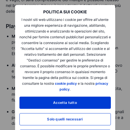
nel breve termine. Il tono è importante. I dettagli contano più
delle iperboli.
POLITICA SUI COOKIE
I nostri siti web utilizzano i cookie per offrire all'utente
Playbook per gli investitori
una migliore esperienza di navigazione, abilitando,
ottimizzando e analizzando le operazioni del sito,
Mix hardware AI:
acceleratori vs Ethernet. Monitorare
nonché per fornire contenuti pubblicitari personalizzati e
profondità ordini, date di accelerazione e finestre di
consentire la connessione ai social media. Scegliendo
consegna. Un mix sano = acceleratori in espansione con
"Accetta tutto" si acconsente all'utilizzo dei cookie e al
Ethernet stabile.
relativo trattamento dei dati personali. Selezionare
"Gestisci consenso" per gestire le preferenze di
Abbonamenti VMware:
migrazione a VCF, tassi di rinnovo
consenso. È possibile modificare le proprie preferenze o
e integrazione con rete e sicurezza. Fatturazione e RPO
revocare il proprio consenso in qualsiasi momento
testano la tenuta.
tramite la pagina della politica sui cookie. Si prega di
consultare la nostra
cookie policy
e la nostra
privacy
Margini e cassa:
margine lordo semiconduttori in crescita,
policy
.
margini software stabili, conversione FCF rispetto a
fluttuazioni nel capitale circolante.
Accetta tutto
Guidance e pipeline:
ponte verso il Q4, run-rate AI, segnali
per il 2026. Collegare la guidance agli ordini confermati e a
Solo quelli necessari
date precise.