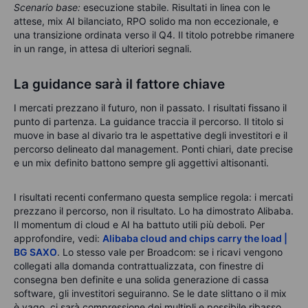
Scenario base:
esecuzione stabile. Risultati in linea con le
attese, mix AI bilanciato, RPO solido ma non eccezionale, e
una transizione ordinata verso il Q4. Il titolo potrebbe rimanere
in un range, in attesa di ulteriori segnali.
La guidance sarà il fattore chiave
I mercati prezzano il futuro, non il passato. I risultati fissano il
punto di partenza. La guidance traccia il percorso. Il titolo si
muove in base al divario tra le aspettative degli investitori e il
percorso delineato dal management. Ponti chiari, date precise
e un mix definito battono sempre gli aggettivi altisonanti.
I risultati recenti confermano questa semplice regola: i mercati
prezzano il percorso, non il risultato. Lo ha dimostrato Alibaba.
Il momentum di cloud e AI ha battuto utili più deboli. Per
approfondire, vedi:
Alibaba cloud and chips carry the load |
BG SAXO
. Lo stesso vale per Broadcom: se i ricavi vengono
collegati alla domanda contrattualizzata, con finestre di
consegna ben definite e una solida generazione di cassa
software, gli investitori seguiranno. Se le date slittano o il mix
è vago, ci sarà compressione dei multipli e possibile ribasso