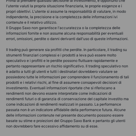
Prima di prendere qualsiasi decisione di investimento, è opportuno che
l'utente valuti la propria situazione finanziaria, le proprie esigenze e i
propri obiettivi. L'utente si assume la responsabilità di valutare, in modo
indipendente, la precisione e la completezza delle informazioni ivi
contenute e il relativo utilizzo.
Il Gruppo Saxo non garantisce l'accuratezza o la completezza delle
informazioni fornite e non assume alcuna responsabilità per eventuali
errori, omissioni, perdite o danni derivanti dall'uso di queste informazioni.
Il trading può generare sia profitti che perdite. In particolare, il trading su
strumenti finanziari complessi e i prodotti a leva può essere molto
speculativo e i profitti e le perdite possono fluttuare rapidamente e
pertanto rappresentare un rischio significativo. Il trading speculativo non
è adatto a tutti gli utenti e tutti i destinatari dovrebbero valutare se
possiedono tutte le informazioni per comprendere il funzionamento di tali
prodotti e i relativi rischi, al fine di assumere consapevoli decisioni di
investimento. Eventuali informazioni riportate che si riferiscano a
rendimenti non devono essere interpretate come indicazioni di
rendimenti futuri o di garanzia di conservazione del capitale investito ma
come indicazioni di rendimenti realizzati in passato. La performance
passata non è un indicatore affidabile della performance futura. Alcune
delle informazioni contenute nel presente documento possono essere
basate su stime e proiezioni del Gruppo Saxo Bank e pertanto gli utenti
non dovrebbero fare eccessivo affidamento su di esse.