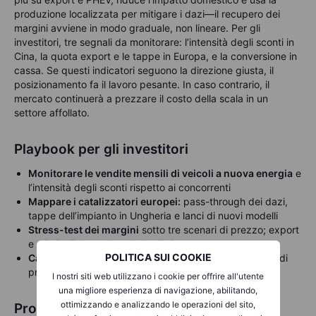
produzione localizzata per mitigare i dazi—il recupero dei
margini avviene in modo graduale, non lineare. Per gli
investitori, tre segnali da monitorare: l’intensità degli sconti in
Cina, la quota export e le tappe in Europa, e la conversione in
cassa. Se questi indicatori seguono la direzione giusta, il
posizionamento fa il lavoro pesante. In caso contrario, il
mercato continuerà a prezzare il costo della scala in un
settore affollato.
Playbook per gli investitori
Monitorare le vendite mensili di veicoli a nuova energia
e
l’intensità degli sconti rispetto ai concorrenti
Mappare i catalizzatori europei:
pass-through dei dazi,
tappe dell’impianto in Ungheria e lanci di nuovi modelli
Stress-test dei margini
sotto tre scenari di prezzo; export
e mix PHEV sono le valvole di sicurezza
POLITICA SUI COOKIE
Calibrare le posizioni in base alla volatilità
; le guerre di
prezzo sono turbolente e sensibili alla politica
I nostri siti web utilizzano i cookie per offrire all'utente
una migliore esperienza di navigazione, abilitando,
ottimizzando e analizzando le operazioni del sito,
Prospettive