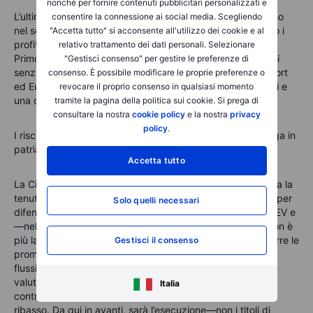
nonché per fornire contenuti pubblicitari personalizzati e
L’ultima pubblicazione di BYD mette in luce il compromesso
consentire la connessione ai social media. Scegliendo
nel settore EV: la scala porta i volumi, i prezzi determinano i
"Accetta tutto" si acconsente all'utilizzo dei cookie e al
profitti. Due elementi saranno cruciali nel breve termine.
relativo trattamento dei dati personali. Selezionare
Primo: quanto rapidamente si raffreddano gli sconti interni
"Gestisci consenso" per gestire le preferenze di
senza perdere quota. Secondo: quanto velocemente export
consenso. È possibile modificare le proprie preferenze o
ed Europa riusciranno a migliorare il mix, nonostante i dazi e
revocare il proprio consenso in qualsiasi momento
una crescita produttiva graduale.
tramite la pagina della politica sui cookie. Si prega di
consultare la nostra
cookie policy
e la nostra
privacy
policy
.
I rischi principali riguardano una guerra dei prezzi più lunga in
patria e un’esecuzione in Europa più lenta del previsto.
Accetta tutto
La Cina continua a premiare la velocità; l’Occidente premia la
tenuta. BYD si trova a metà strada, usando l’integrazione per
Solo quelli necessari
difendere la quota, mentre orienta il mix verso export, PHEV e
—nel tempo—produzione locale europea. La questione non è
più la capacità—ma il controllo. Il management saprà ridurre le
Gestisci il consenso
promozioni senza cedere terreno e trasformare la scala in
flussi di cassa duraturi? Se ci riesce, il dibattito sulla
valutazione si sposterà verso i ritorni composti. In caso
Italia
contrario, il mercato continuerà a prezzare una corsa al
ribasso. Da qui in avanti, sarà l’esecuzione—non i titoli di