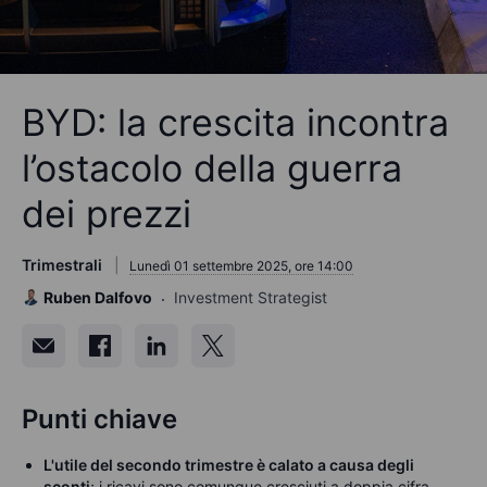
BYD: la crescita incontra
l’ostacolo della guerra
dei prezzi
Trimestrali
Lunedì 01 settembre 2025, ore 14:00
Ruben Dalfovo
Investment Strategist
Punti chiave
L'utile del secondo trimestre è calato a causa degli
sconti
; i ricavi sono comunque cresciuti a doppia cifra