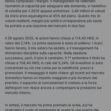
hanno compresso i margini. Il management ha rallentato
l’aumento di capacità per adeguarsi alla domanda, e l’obiettivo
di vendita per il 2025 appare ambizioso: 2,49 milioni di veicoli
da inizio anno equivalgono al 45% del piano. Questo mix di
volumi resilienti, margini più sottili e un'espansione più cauta
ha portato a una reazione del mercato in due fasi.
Il 29 agosto 2025, le azioni hanno chiuso a 114,40 HKD, in
rialzo del 2,14%. La prima reazione è stata di sollievo: i ricavi
hanno tenuto, il mix estero ha aiutato, e il management ha
dimostrato disciplina sulla capacità. Nella sessione
successiva, però, il tono è cambiato. Il 1° settembre il titolo ha
chiuso a 108,40 HKD, in calo del 5,24%. Gli investitori si sono
concentrati su ciò che conta per la redditività: prezzi e
promozioni. Il messaggio è stato chiaro: gli sconti sul mercato
domestico hanno un impatto maggiore e più duraturo del
previsto, il supporto ai concessionari è costoso e la forza
dell’export non riesce ancora a compensare la pressione sul
mercato interno.
In sintesi, il mercato ha prima premiato la scala, poi ha
ricalcolato il costo di mantenere le quote in una guerra dei