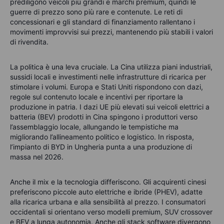
prediligono veicoli più grandi e marchi premium, quindi le
guerre di prezzo sono più rare e contenute. Le reti di
concessionari e gli standard di finanziamento rallentano i
movimenti improvvisi sui prezzi, mantenendo più stabili i valori
di rivendita.
La politica è una leva cruciale. La Cina utilizza piani industriali,
sussidi locali e investimenti nelle infrastrutture di ricarica per
stimolare i volumi. Europa e Stati Uniti rispondono con dazi,
regole sul contenuto locale e incentivi per riportare la
produzione in patria. I dazi UE più elevati sui veicoli elettrici a
batteria (BEV) prodotti in Cina spingono i produttori verso
l’assemblaggio locale, allungando le tempistiche ma
migliorando l’allineamento politico e logistico. In risposta,
l’impianto di BYD in Ungheria punta a una produzione di
massa nel 2026.
Anche il mix e la tecnologia differiscono. Gli acquirenti cinesi
preferiscono piccole auto elettriche e ibride (PHEV), adatte
alla ricarica urbana e alla sensibilità al prezzo. I consumatori
occidentali si orientano verso modelli premium, SUV crossover
e BEV a lunga autonomia. Anche gli stack software divergono