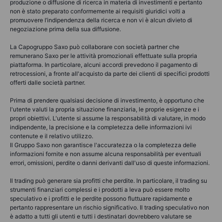
produzione o diffusione di ricerca in materia di investimenti e pertanto
non è stato preparato conformemente ai requisiti giuridici volti a
promuovere l’indipendenza della ricerca e non vi è alcun divieto di
negoziazione prima della sua diffusione.
La Capogruppo Saxo può collaborare con società partner che
remunerano Saxo per le attività promozionali effettuate sulla propria
piattaforma. In particolare, alcuni accordi prevedono il pagamento di
retrocessioni, a fronte all'acquisto da parte dei clienti di specifici prodotti
offerti dalle società partner.
Prima di prendere qualsiasi decisione di investimento, è opportuno che
l'utente valuti la propria situazione finanziaria, le proprie esigenze e i
propri obiettivi. L'utente si assume la responsabilità di valutare, in modo
indipendente, la precisione e la completezza delle informazioni ivi
contenute e il relativo utilizzo.
Il Gruppo Saxo non garantisce l'accuratezza o la completezza delle
informazioni fornite e non assume alcuna responsabilità per eventuali
errori, omissioni, perdite o danni derivanti dall'uso di queste informazioni.
Il trading può generare sia profitti che perdite. In particolare, il trading su
strumenti finanziari complessi e i prodotti a leva può essere molto
speculativo e i profitti e le perdite possono fluttuare rapidamente e
pertanto rappresentare un rischio significativo. Il trading speculativo non
è adatto a tutti gli utenti e tutti i destinatari dovrebbero valutare se