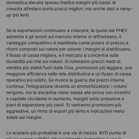
domestica elevata spesso implica margini più bassi; la
crescita all’estero porta prezzi migliori, ma anche dazi e ramp-
up più lenti.
Se le esportazioni continuano a crescere, la quota dei PHEV
aumenta e gli sconti sul mercato interno si raffreddano, il
vantaggio competitivo si manifesta come potere di prezzo e
ritorni composti sul valore per azione: i margini si stabilizzano,
il flusso di cassa migliora, e il mercato si concentra sulla
durabilità più che sui volumi. Si noteranno prezzi medi di
vendita più stabili fuori dalla Cina, promozioni più leggere, una
maggiore efficienza nella rete distributiva e un flusso di cassa
operativo più solido. Se invece la guerra dei prezzi interna
continua, l’integrazione diventa un ammortizzatore: i volumi
tengono, ma la disciplina viene messa alla prova con incentivi
e capitale circolante in aumento, margini sotto pressione e
piani di espansione più cauti. Si vedranno promozioni più
aggressive, un ritmo di export più lento e indicazioni meno
solide sui margini.
Lo scenario più probabile è una via di mezzo. BYD punta di
più su export e PHEV, riduce l’impatto domestico e usa la