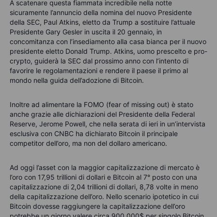
A scatenare questa fiammata incredibile nella notte
sicuramente l’annuncio della nomina del nuovo Presidente
della SEC, Paul Atkins, eletto da Trump a sostituire l’attuale
Presidente Gary Gesler in uscita il 20 gennaio, in
concomitanza con l’insediamento alla casa bianca per il nuovo
presidente eletto Donald Trump. Atkins, uomo prescelto e pro-
crypto, guiderà la SEC dal prossimo anno con l’intento di
favorire le regolamentazioni e rendere il paese il primo al
mondo nella guida dell’adozione di Bitcoin.
Inoltre ad alimentare la FOMO (fear of missing out) è stato
anche grazie alle dichiarazioni del Presidente della Federal
Reserve, Jerome Powell, che nella serata di ieri in un’intervista
esclusiva con CNBC ha dichiarato Bitcoin il principale
competitor dell’oro, ma non del dollaro americano.
Ad oggi l’asset con la maggior capitalizzazione di mercato è
l’oro con 17,95 trillioni di dollari e Bitcoin al 7° posto con una
capitalizzazione di 2,04 trillioni di dollari, 8,78 volte in meno
della capitalizzazione dell’oro. Nello scenario ipotetico in cui
Bitcoin dovesse raggiungere la capitalizzazione dell’oro
potrebbe un giorno valere circa 900.000$ per singolo Bitcoin.