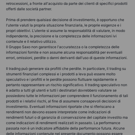
retrocessioni, a fronte all'acquisto da parte dei clienti di specifici prodotti
offerti dalle società partner.
Prima di prendere qualsiasi decisione di investimento, è opportuno che
l'utente valuti la propria situazione finanziaria, le proprie esigenze e i
propri obiettivi. L'utente si assume la responsabilità di valutare, in modo
indipendente, la precisione e la completezza delle informazioni ivi
contenute e il relativo utilizzo.
Il Gruppo Saxo non garantisce l'accuratezza o la completezza delle
informazioni fornite e non assume alcuna responsabilità per eventuali
errori, omissioni, perdite o danni derivanti dall'uso di queste informazioni.
Il trading può generare sia profitti che perdite. In particolare, il trading su
strumenti finanziari complessi e i prodotti a leva può essere molto
speculativo e i profitti e le perdite possono fluttuare rapidamente e
pertanto rappresentare un rischio significativo. Il trading speculativo non
è adatto a tutti gli utenti e tutti i destinatari dovrebbero valutare se
possiedono tutte le informazioni per comprendere il funzionamento di tali
prodotti e i relativi rischi, al fine di assumere consapevoli decisioni di
investimento. Eventuali informazioni riportate che si riferiscano a
rendimenti non devono essere interpretate come indicazioni di
rendimenti futuri o di garanzia di conservazione del capitale investito ma
come indicazioni di rendimenti realizzati in passato. La performance
passata non è un indicatore affidabile della performance futura. Alcune
delle informazioni contenute nel presente documento possono essere