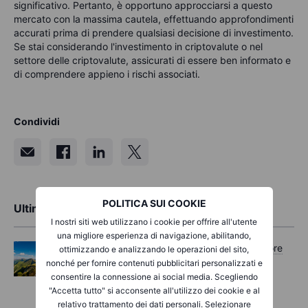
significativo. Pertanto, è opportuno approcciarsi a questo
mercato con la massima cautela, effettuando approfondimenti
accurati prima di prendere qualsiasi decisione di investimento.
Se stai considerando l'investimento in criptovalute o nel
settore delle criptovalute, assicurati di essere ben informato e
di comprendere appieno i rischi associati.
Condividi
POLITICA SUI COOKIE
Ultime analisi di mercato
I nostri siti web utilizzano i cookie per offrire all'utente
una migliore esperienza di navigazione, abilitando,
Opzioni
Mercoledì 05 agosto 2026, ore
ottimizzando e analizzando le operazioni del sito,
11:30
nonché per fornire contenuti pubblicitari personalizzati e
consentire la connessione ai social media. Scegliendo
Options Brief - I record si estendono,
"Accetta tutto" si acconsente all'utilizzo dei cookie e al
aumentano le coperture – 5 agosto 2026
relativo trattamento dei dati personali. Selezionare