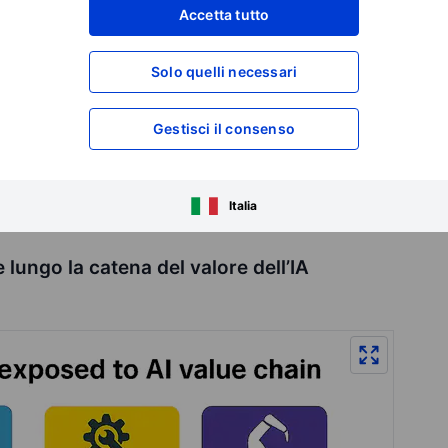
o così il cambio di fornitore. L’effetto netto è un aumento
Accetta tutto
i. OVH propone cloud sovrano nativamente europeo con
esidenza dei dati. Deutsche Telekom, tramite T-Systems,
 e settori regolamentati.
Solo quelli necessari
vo comune per la condivisione dei dati nel cloud. Gaia-X è
Gestisci il consenso
i governi dell’UE, che definisce standard tecnici e di
ti tra fornitori senza lock-in, mantenendo al contempo i
nvestitori, la spesa si orienta verso vendor in grado di
UE; i rischi includono frammentazione, costi di compliance più
Italia
lungo la catena del valore dell’IA