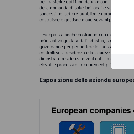
per trasferire dati fuori da un cloud — facilitand
della domanda di soluzioni locali e verificabil
successi nel settore pubblico e garanzie sulla r
costruisce e gestisce cloud sovrani per ministeri
L’Europa sta anche costruendo un quadro normati
un’iniziativa guidata dall’industria, sostenuta da
governance per permettere lo spostamento dei da
controlli sulla residenza e la sicurezza. Per gli i
dimostrare residenza e verificabilità dei dati in 
elevati e processi di procurement più lenti.
Esposizione delle aziende europee 