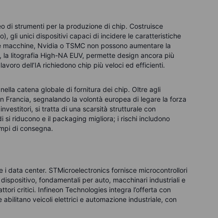
o di strumenti per la produzione di chip. Costruisce
, gli unici dispositivi capaci di incidere le caratteristiche
ste macchine, Nvidia o TSMC non possono aumentare la
L, la litografia High-NA EUV, permette design ancora più
voro dell’IA richiedono chip più veloci ed efficienti.
ella catena globale di fornitura dei chip. Oltre agli
in Francia, segnalando la volontà europea di legare la forza
nvestitori, si tratta di una scarsità strutturale con
si riducono e il packaging migliora; i rischi includono
 tempi di consegna.
e i data center. STMicroelectronics fornisce microcontrollori
 dispositivo, fondamentali per auto, macchinari industriali e
ttori critici. Infineon Technologies integra l’offerta con
bilitano veicoli elettrici e automazione industriale, con