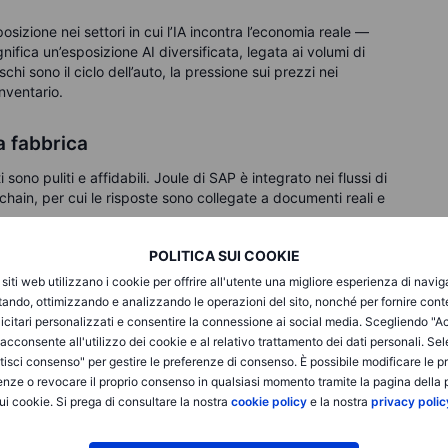
sizione nei settori in cui l’IA incontra l’economia reale —
ignifica un’esposizione AI diversificata, legata ai volumi di
schi sono il ciclo dell’auto, la pressione sui prezzi nei
nventario.
a fabbrica
 sono puliti e affidabili. Joule di SAP è integrato nei flussi di
hain, per cui le risposte sono collegate a documenti reali e
POLITICA SUI COOKIE
i” (modelli virtuali di macchine o impianti reali) per testare
i siti web utilizzano i cookie per offrire all'utente una migliore esperienza di navi
zione. Per gli investitori, si tratta di ricavi ricorrenti in
itando, ottimizzando e analizzando le operazioni del sito, nonché per fornire cont
i rischi includono budget IT più lenti, lunghi cicli di vendita
icitari personalizzati e consentire la connessione ai social media. Scegliendo "A
i acconsente all'utilizzo dei cookie e al relativo trattamento dei dati personali. Se
isci consenso" per gestire le preferenze di consenso. È possibile modificare le p
ali
enze o revocare il proprio consenso in qualsiasi momento tramite la pagina della p
ui cookie. Si prega di consultare la nostra
cookie policy
e la nostra
privacy polic
L’AI Act dell’UE sarà introdotto gradualmente entro il 2025,
icurezza. Il Data Act UE riduce l’attrito di “egress” — il costo