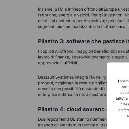
Insieme, STM e Infineon offrono all’Europa un’espo
fabbriche, energia e veicoli. Per gli investitori, s
unità e al contenuto per dispositivo; i principali ri
segmenti più commoditizzati e le fluttuazioni di i
Pilastro 3: software che gestisce l
I copiloti AI offrono i maggiori benefici dove i dati
lavoro di finanza, approvvigionamento e supply c
approvazioni ufficiali.
Dassault Systèmes integra l’IA nei “gemelli digital
I nostr
progetti, migliorare la resa e pianificare la manuten
abil
crescita con possibilità costante di cross-selling; 
pubbl
enterprise e difficoltà nel dimostrare il valore.
tutto" s
"Gest
Pilastro 4: cloud sovrano e dati loc
prefer
s
Due regolamenti UE stanno ridefinendo i budget. 
alzando gli standard in termini di trasparenza e s