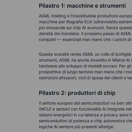
Pilastro 1: macchine e strumenti
ASML Holding è l’insostituibile produttore europe
macchine per litografia EUV (ultravioletto estremo)
più minuscole sui chip AI avanzati. Senza que
densità dei transistor. Il prossimo passo di ASM
compatti — essenziali man mano che i carichi di la
Questa scarsità rende ASML un collo di bottiglia n
strumenti, ASML ha anche investito in Mistral AI 
hardware allo sviluppo di modelli sovrani. Per gli i
prospettive di lungo termine man mano che i nodi 
restrizioni all’export, cicli di spesa dei clienti e
Pilastro 2: produttori di chip
Il settore europeo dei semiconduttori va ben oltr
(MCU) e sensori con funzionalità AI integrate nel
sistemi energetici in cui latenza e privacy sono fa
semiconduttori di potenza e chip automotive che a
logiche AI sempre più presenti all’edge.