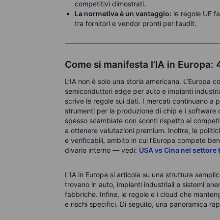
competitivi dimostrati.
La normativa è un vantaggio:
le regole UE fa
tra fornitori e vendor pronti per l’audit.
Come si manifesta l’IA in Europa: 4
L’IA non è solo una storia americana. L’Europa c
semiconduttori edge per auto e impianti industriali
scrive le regole sui dati. I mercati continuano a 
strumenti per la produzione di chip e i softwar
spesso scambiate con sconti rispetto ai competi
a ottenere valutazioni premium. Inoltre, le polit
e verificabili, ambito in cui l’Europa compete bene
divario interno — vedi:
USA vs Cina nel settore 
L’IA in Europa si articola su una struttura sempli
trovano in auto, impianti industriali e sistemi en
fabbriche. Infine, le regole e i cloud che mantengon
e rischi specifici. Di seguito, una panoramica r