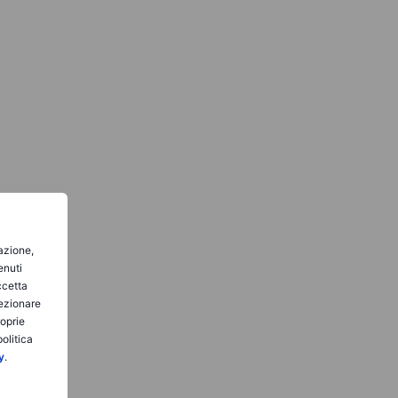
gazione,
enuti
ccetta
lezionare
roprie
olitica
y
.