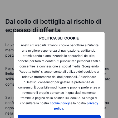
Dal collo di bottiglia al rischio di
eccesso di offerta
POLITICA SUI COOKIE
La vera domanda per Samsung non è più se il ciclo delle
I nostri siti web utilizzano i cookie per offrire all'utente
memorie sia forte, ma se l'attuale scarsità possa lasciare il
una migliore esperienza di navigazione, abilitando,
posto a un eccesso di offerta nei prossimi anni.
ottimizzando e analizzando le operazioni del sito,
nonché per fornire contenuti pubblicitari personalizzati e
consentire la connessione ai social media. Scegliendo
Per ora il quadro resta favorevole: l'offerta continua a essere
"Accetta tutto" si acconsente all'utilizzo dei cookie e al
limitata, la domanda legata all'intelligenza artificiale rimane
relativo trattamento dei dati personali. Selezionare
solida e i prezzi si mantengono su livelli elevati. Ma il mercato,
"Gestisci consenso" per gestire le preferenze di
come sempre, guarda già alla fase successiva.
consenso. È possibile modificare le proprie preferenze o
revocare il proprio consenso in qualsiasi momento
Se i risultati completi e la guidance del 30 luglio
tramite la pagina della politica sui cookie. Si prega di
confermeranno la tenuta del potere di prezzo, una disciplina
consultare la nostra
cookie policy
e la nostra
privacy
rigorosa nell'espansione della capacità produttiva e fiducia
policy
.
nella domanda proveniente dai server per l'IA, il settore