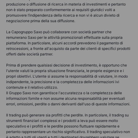
produzione o diffusione di ricerca in materia di investimenti e pertanto
non è stato preparato conformemente ai requisiti giuridici volti a
promuovere l’indipendenza della ricerca e non vi è alcun divieto di
negoziazione prima della sua diffusione.
La Capogruppo Saxo può collaborare con società partner che
remunerano Saxo per le attività promozionali effettuate sulla propria
piattaforma. In particolare, alcuni accordi prevedono il pagamento di
retrocessioni, a fronte all'acquisto da parte dei clienti di specifici prodotti
offerti dalle società partner.
Prima di prendere qualsiasi decisione di investimento, è opportuno che
l'utente valuti la propria situazione finanziaria, le proprie esigenze e i
propri obiettivi. L'utente si assume la responsabilità di valutare, in modo
indipendente, la precisione e la completezza delle informazioni ivi
contenute e il relativo utilizzo.
Il Gruppo Saxo non garantisce l'accuratezza o la completezza delle
informazioni fornite e non assume alcuna responsabilità per eventuali
errori, omissioni, perdite o danni derivanti dall'uso di queste informazioni.
Il trading può generare sia profitti che perdite. In particolare, il trading su
strumenti finanziari complessi e i prodotti a leva può essere molto
speculativo e i profitti e le perdite possono fluttuare rapidamente e
pertanto rappresentare un rischio significativo. Il trading speculativo non
è adatto a tutti gli utenti e tutti i destinatari dovrebbero valutare se