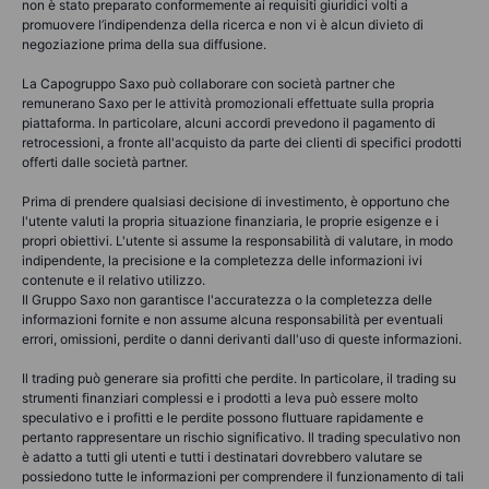
non è stato preparato conformemente ai requisiti giuridici volti a
promuovere l’indipendenza della ricerca e non vi è alcun divieto di
negoziazione prima della sua diffusione.
La Capogruppo Saxo può collaborare con società partner che
remunerano Saxo per le attività promozionali effettuate sulla propria
piattaforma. In particolare, alcuni accordi prevedono il pagamento di
retrocessioni, a fronte all'acquisto da parte dei clienti di specifici prodotti
offerti dalle società partner.
Prima di prendere qualsiasi decisione di investimento, è opportuno che
l'utente valuti la propria situazione finanziaria, le proprie esigenze e i
propri obiettivi. L'utente si assume la responsabilità di valutare, in modo
indipendente, la precisione e la completezza delle informazioni ivi
contenute e il relativo utilizzo.
Il Gruppo Saxo non garantisce l'accuratezza o la completezza delle
informazioni fornite e non assume alcuna responsabilità per eventuali
errori, omissioni, perdite o danni derivanti dall'uso di queste informazioni.
Il trading può generare sia profitti che perdite. In particolare, il trading su
strumenti finanziari complessi e i prodotti a leva può essere molto
speculativo e i profitti e le perdite possono fluttuare rapidamente e
pertanto rappresentare un rischio significativo. Il trading speculativo non
è adatto a tutti gli utenti e tutti i destinatari dovrebbero valutare se
possiedono tutte le informazioni per comprendere il funzionamento di tali