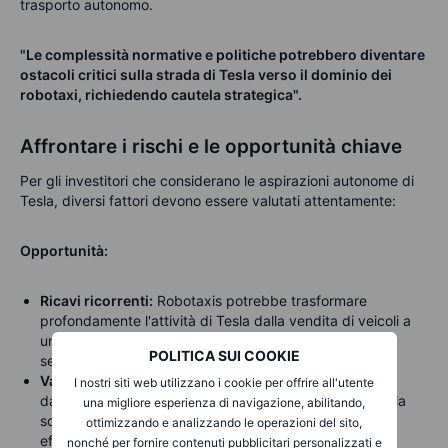
trasporto autonomo.
"Le complessità normative e politiche potrebbero diventare
ostacoli critici sulla strada di Tesla verso il dominio dei
robotaxi, richiedendo cautela strategica".
Affrontare i rischi e le opportunità chiave
Per gli investitori che considerano le aspirazioni autonome di
Tesla, diversi fattori devono essere valutati attentamente:
Opportunità:
Ricavi ricorrenti:
Robotaxis potrebbe trasformare
profondamente l'attività di Tesla dalla vendita di veicoli a
un modello di ricavi ricorrenti redditizio e orientato ai
POLITICA SUI COOKIE
servizi.
Vantaggio in termini di costi:
la dipendenza di Tesla
I nostri siti web utilizzano i cookie per offrire all'utente
dall'intelligenza artificiale interna e dalla tecnologia della
una migliore esperienza di navigazione, abilitando,
sola fotocamera potrebbe consentire una maggiore
ottimizzando e analizzando le operazioni del sito,
efficienza in termini di costi rispetto ai concorrenti che
nonché per fornire contenuti pubblicitari personalizzati e