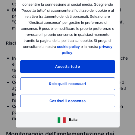
utilizzano sensori più costosi.
consentire la connessione ai social media. Scegliendo
Differenziazione del marchio:
il marchio e il design del
"Accetta tutto" si acconsente all'utilizzo dei cookie e al
prodotto Tesla (in particolare, piani futuri come il
relativo trattamento dei dati personali. Selezionare
"Cybercab") potrebbero attirare dati demografici distinti,
"Gestisci consenso" per gestire le preferenze di
migliorando il posizionamento competitivo.
consenso. È possibile modificare le proprie preferenze o
revocare il proprio consenso in qualsiasi momento
tramite la pagina della politica sui cookie. Si prega di
Rischi:
consultare la nostra
cookie policy
e la nostra
privacy
policy
.
Incertezza tecnologica:
i primi problemi suggeriscono che
è ancora necessario un sostanziale perfezionamento
Accetta tutto
tecnologico, con errori di alto profilo che potrebbero
danneggiare la fiducia dei consumatori.
Controllo normativo:
la crescente attenzione da parte di
Solo quelli necessari
agenzie come l'NHTSA, combinata con nuove normative a
livello statale, potrebbe rallentare significativamente
l'espansione e aumentare i costi di conformità.
Gestisci il consenso
Concorrenza intensa:
rivali come Waymo e Volkswagen
possiedono notevoli vantaggi in termini di tecnologia,
record di sicurezza e quadri normativi.
Italia
Monitoraggio dell'implementazione dei