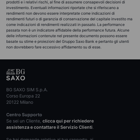
prodotti e i relativi rischi, al fine di assumere consapevoli decisioni di
investimento. Eventuali informazioni riportate che si riferiscano a
rendimenti non devono essere interpretate come indicazioni di
rendimenti futuri o di garanzia di conservazione del capitale investito ma
come indicazioni di rendimenti realizzati in passato. La performance
passata non è un indicatore affidabile della performance futura. Alcune
delle informazioni contenute nel presente documento possono essere
basate su stime e proiezioni del Gruppo Saxo Bank e pertanto gli utenti
non dovrebbero fare eccessivo affidamento su di esse.
BG SAXO SIM S.p.A.
Corso Europa 22
20122 Milano
Centro Supporto
Se sei un Cliente,
clicca qui per richiedere
assistenza e contattare il Servizio Clienti
.
Se hai domande relative al tuo rapporto, ai