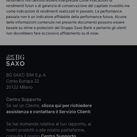
rendimenti non devono essere interpretate come indicazioni di
rendimenti futuri o di garanzia di conservazione del capitale investito ma
come indicazioni di rendimenti realizzati in passato. La performance
passata non è un indicatore affidabile della performance futura. Alcune
delle informazioni contenute nel presente documento possono essere
basate su stime e proiezioni del Gruppo Saxo Bank e pertanto gli utenti
non dovrebbero fare eccessivo affidamento su di esse.
BG SAXO SIM S.p.A.
Corso Europa 22
20122 Milano
Centro Supporto
Se sei un Cliente,
clicca qui per richiedere
assistenza e contattare il Servizio Clienti
.
Se hai domande relative al tuo rapporto, ai
nostri prodotti o alle nostre piattaforme,
consulta il nostro
Centro Supporto
.