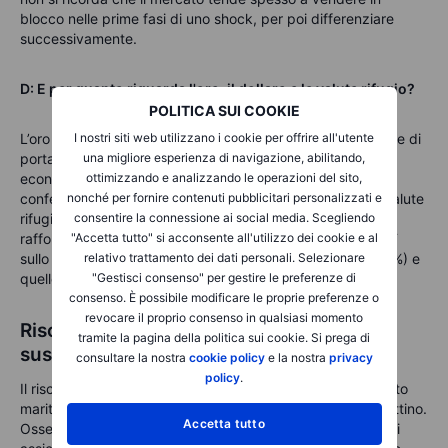
blocco nelle prime fasi di uno shock, per poi differenziare
successivamente.
D: E per quanto riguarda l'oro, il dollaro e le valute rifugio?
POLITICA SUI COOKIE
L’oro tende a comportarsi come una forma di assicurazione di
I nostri siti web utilizzano i cookie per offrire all'utente
portafoglio, perché meno dipendente dalle prospettive
una migliore esperienza di navigazione, abilitando,
economiche di un singolo Paese. La chiusura precedente
ottimizzando e analizzando le operazioni del sito,
conferma questo schema: GLD è salito del 2,7%. Anche valute
nonché per fornire contenuti pubblicitari personalizzati e
rifugio come yen giapponese e franco svizzero tendono a
consentire la connessione ai social media. Scegliendo
rafforzarsi nelle fasi di
risk‑off
. Come semplici proxy, l’ETF
"Accetta tutto" si acconsente all'utilizzo dei cookie e al
sullo yen giapponese (FXY) ha chiuso a 58,83 USD (+0,2%) e
relativo trattamento dei dati personali. Selezionare
quello sul franco svizzero (FXF) a 114,88 USD (+0,1%).
"Gestisci consenso" per gestire le preferenze di
consenso. È possibile modificare le proprie preferenze o
revocare il proprio consenso in qualsiasi momento
Rischi da monitorare mentre le notizie si
tramite la pagina della politica sui cookie. Si prega di
susseguono
consultare la nostra
cookie policy
e la nostra
privacy
policy
.
Il rischio principale è un'escalation che mantiene il trasporto
marittimo bloccato più a lungo di quanto i mercati si aspettino.
Accetta tutto
Osserva segni come lunghe file di petroliere, sovrapprezzi