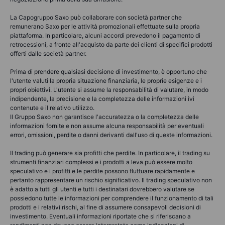
La Capogruppo Saxo può collaborare con società partner che
remunerano Saxo per le attività promozionali effettuate sulla propria
piattaforma. In particolare, alcuni accordi prevedono il pagamento di
retrocessioni, a fronte all'acquisto da parte dei clienti di specifici prodotti
offerti dalle società partner.
Prima di prendere qualsiasi decisione di investimento, è opportuno che
l'utente valuti la propria situazione finanziaria, le proprie esigenze e i
propri obiettivi. L'utente si assume la responsabilità di valutare, in modo
indipendente, la precisione e la completezza delle informazioni ivi
contenute e il relativo utilizzo.
Il Gruppo Saxo non garantisce l'accuratezza o la completezza delle
informazioni fornite e non assume alcuna responsabilità per eventuali
errori, omissioni, perdite o danni derivanti dall'uso di queste informazioni.
Il trading può generare sia profitti che perdite. In particolare, il trading su
strumenti finanziari complessi e i prodotti a leva può essere molto
speculativo e i profitti e le perdite possono fluttuare rapidamente e
pertanto rappresentare un rischio significativo. Il trading speculativo non
è adatto a tutti gli utenti e tutti i destinatari dovrebbero valutare se
possiedono tutte le informazioni per comprendere il funzionamento di tali
prodotti e i relativi rischi, al fine di assumere consapevoli decisioni di
investimento. Eventuali informazioni riportate che si riferiscano a