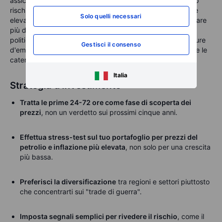
assicurativi crescenti e deviazioni più frequenti. Il secondo
rischio è macroeconomico. Se il prezzo del petrolio rimane
Solo quelli necessari
elevato, l'inflazione può persistere e i tagli dei tassi diventare
più difficili da attuare. Il terzo rischio è la sorpresa delle
politiche, inclusi sanzioni, controlli sulle esportazioni o misure
Gestisci il consenso
d'emergenza che alterano rapidamente i flussi energetici e le
catene di approvvigionamento.
Italia
Strategia d'investimento
Tratta le prime 24-72 ore come fase di scoperta dei
prezzi
, non un verdetto sui prossimi cinque anni.
Effettua stress-test sul tuo portafoglio per prezzi del
petrolio e inflazione più elevata
, non solo per una crescita
più bassa.
Preferisci la diversificazione
tra regioni e settori piuttosto
che concentrarti sui "trade di guerra".
Imposta segnali semplici per rivedere il rischio
, come il