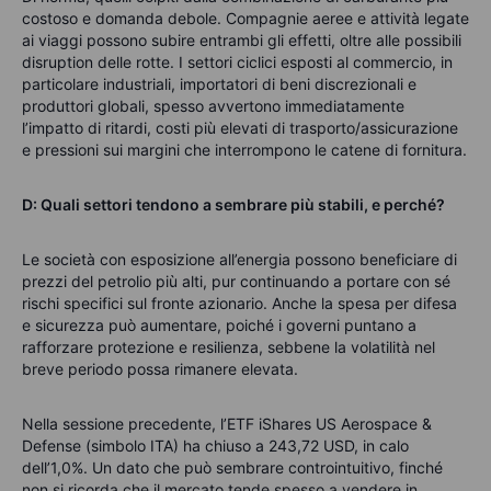
costoso e domanda debole. Compagnie aeree e attività legate
ai viaggi possono subire entrambi gli effetti, oltre alle possibili
disruption delle rotte. I settori ciclici esposti al commercio, in
particolare industriali, importatori di beni discrezionali e
produttori globali, spesso avvertono immediatamente
l’impatto di ritardi, costi più elevati di trasporto/assicurazione
e pressioni sui margini che interrompono le catene di fornitura.
D: Quali settori tendono a sembrare più stabili, e perché?
Le società con esposizione all’energia possono beneficiare di
prezzi del petrolio più alti, pur continuando a portare con sé
rischi specifici sul fronte azionario. Anche la spesa per difesa
e sicurezza può aumentare, poiché i governi puntano a
rafforzare protezione e resilienza, sebbene la volatilità nel
breve periodo possa rimanere elevata.
Nella sessione precedente, l’ETF iShares US Aerospace &
Defense (simbolo ITA) ha chiuso a 243,72 USD, in calo
dell’1,0%. Un dato che può sembrare controintuitivo, finché
non si ricorda che il mercato tende spesso a vendere in