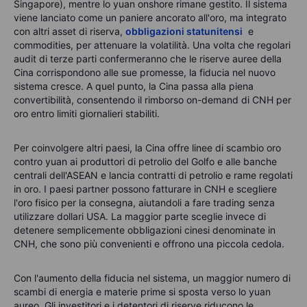
Singapore), mentre lo yuan onshore rimane gestito. Il sistema
viene lanciato come un paniere ancorato all'oro, ma integrato
con altri asset di riserva,
obbligazioni statunitensi
e
commodities, per attenuare la volatilità. Una volta che regolari
audit di terze parti confermeranno che le riserve auree della
Cina corrispondono alle sue promesse, la fiducia nel nuovo
sistema cresce. A quel punto, la Cina passa alla piena
convertibilità, consentendo il rimborso on-demand di CNH per
oro entro limiti giornalieri stabiliti.
Per coinvolgere altri paesi, la Cina offre linee di
scambio
oro
contro yuan ai produttori di petrolio del Golfo e alle banche
centrali dell'ASEAN e lancia contratti di petrolio e rame regolati
in oro. I paesi partner possono fatturare in CNH e scegliere
l'oro fisico per la consegna, aiutandoli a fare trading senza
utilizzare dollari USA. La maggior parte sceglie invece di
detenere semplicemente obbligazioni cinesi denominate in
CNH, che sono più convenienti e offrono una piccola cedola.
Con l'aumento della fiducia nel sistema, un maggior numero di
scambi di energia e materie prime si sposta verso lo yuan
aureo. Gli investitori e i detentori di riserve riducono le