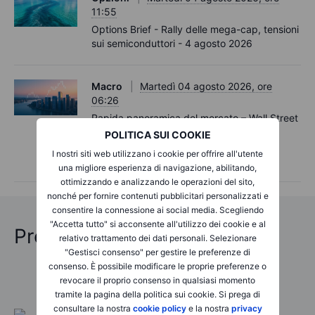
11:55
Options Brief - Rally delle mega-cap, tensioni
sui semiconduttori - 4 agosto 2026
Macro
Martedì 04 agosto 2026, ore
06:26
Rapida panoramica del mercato – Wall Street
sfiora un nuovo massimo storico mentre
POLITICA SUI COOKIE
persistono le tensioni sui titoli asiatici dei
I nostri siti web utilizzano i cookie per offrire all'utente
semiconduttori – 4 agosto 2026
una migliore esperienza di navigazione, abilitando,
ottimizzando e analizzando le operazioni del sito,
nonché per fornire contenuti pubblicitari personalizzati e
consentire la connessione ai social media. Scegliendo
"Accetta tutto" si acconsente all'utilizzo dei cookie e al
Previsioni Oltraggiose 2026
relativo trattamento dei dati personali. Selezionare
"Gestisci consenso" per gestire le preferenze di
consenso. È possibile modificare le proprie preferenze o
revocare il proprio consenso in qualsiasi momento
tramite la pagina della politica sui cookie. Si prega di
consultare la nostra
cookie policy
e la nostra
privacy