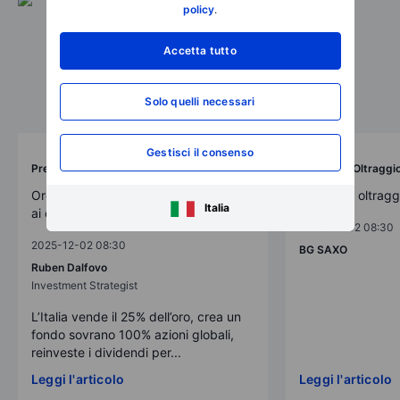
policy
.
Accetta tutto
Solo quelli necessari
Gestisci il consenso
Previsioni Oltraggiose
Previsioni Oltraggi
Oro alla patria? No, questa volta oro
Previsioni oltrag
Italia
ai cittadini
2025-12-02 08:30
2025-12-02 08:30
BG SAXO
Ruben Dalfovo
Investment Strategist
L’Italia vende il 25% dell’oro, crea un
fondo sovrano 100% azioni globali,
reinveste i dividendi per...
Leggi l'articolo
Leggi l'articolo