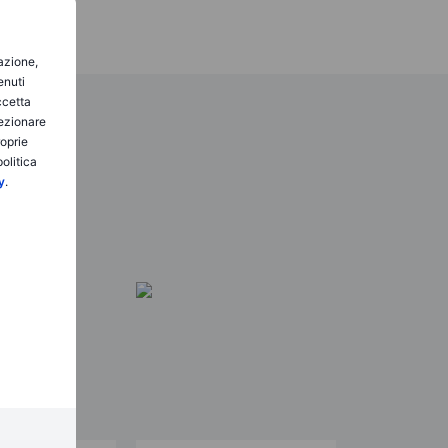
gazione,
enuti
ccetta
lezionare
roprie
olitica
y
.