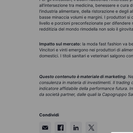
all'intersezione tra medicina, benessere e cura 
l'industria alimentare, della ristorazione e degli 
basse minaccia volumi e margini. I produttori si or
livello e porzioni preconfezionate per difendere 
redditizia del mondo rimodella non solo il girovita
Impatto sul mercato:
l
a moda
f
ast
fashion va b
Vincitori e vinti emergono nei produttori di aliment
domestici. I titoli sanitari e veterinari salgono 
Questo contenuto è materiale di marketing
. N
consulenza in materia di investimenti. Il tradin
indicatore affidabile della performance futura. 
da società partner, dalle quali la Capogruppo Sa
Condividi