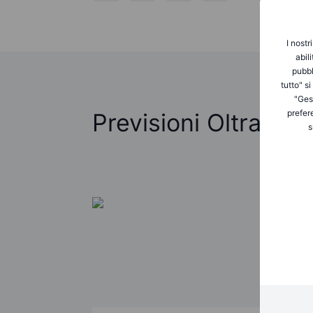
I nostr
abil
pubbl
tutto" s
"Gest
prefer
Previsioni Oltraggi
s