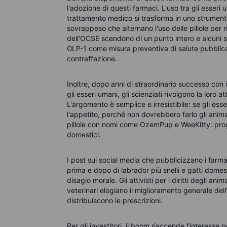
l'adozione di questi farmaci. L'uso tra gli esseri
trattamento medico si trasforma in uno strumento
sovrappeso che alternano l'uso delle pillole per 
dell'OCSE scendono di un punto intero e alcuni s
GLP-1 come misura preventiva di salute pubblica.
contraffazione.
Inoltre, dopo anni di straordinario successo con 
gli esseri umani, gli scienziati rivolgono la loro a
L'argomento è semplice e irresistibile: se gli e
l'appetito, perché non dovrebbero farlo gli animal
pillole con nomi come OzemPup e WeeKitty: progett
domestici.
I post sui social media che pubblicizzano i farma
prima e dopo di labrador più snelli e gatti domes
disagio morale. Gli attivisti per i diritti degli a
veterinari elogiano il miglioramento generale del
distribuiscono le prescrizioni.
Per gli investitori, il boom riaccende l'interesse