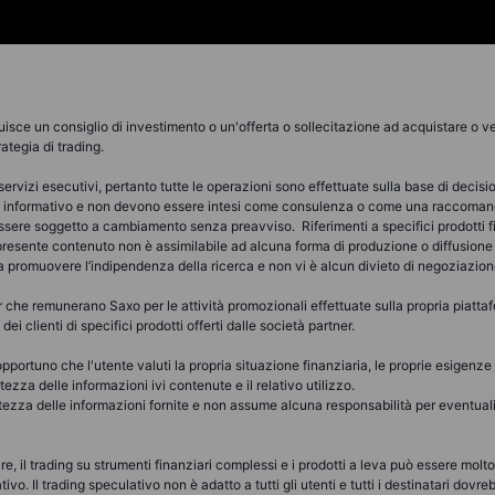
uisce un consiglio di investimento o un'offerta o sollecitazione ad acquistare o ve
rategia di trading.
rvizi esecutivi, pertanto tutte le operazioni sono effettuate sulla base di decisi
po informativo e non devono essere intesi come consulenza o come una raccomand
 essere soggetto a cambiamento senza preavviso. Riferimenti a specifici prodotti fi
 presente contenuto non è assimilabile ad alcuna forma di produzione o diffusione 
i a promuovere l’indipendenza della ricerca e non vi è alcun divieto di negoziazion
he remunerano Saxo per le attività promozionali effettuate sulla propria piattafo
ei clienti di specifici prodotti offerti dalle società partner.
portuno che l'utente valuti la propria situazione finanziaria, le proprie esigenze e 
zza delle informazioni ivi contenute e il relativo utilizzo.
zza delle informazioni fornite e non assume alcuna responsabilità per eventuali er
lare, il trading su strumenti finanziari complessi e i prodotti a leva può essere molto
vo. Il trading speculativo non è adatto a tutti gli utenti e tutti i destinatari dov