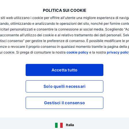
POLITICA SUI COOKIE
i siti web utilizzano i cookie per offrire all'utente una migliore esperienza di navi
itando, ottimizzando e analizzando le operazioni del sito, nonché per fornire cont
icitari personalizzati e consentire la connessione ai social media. Scegliendo "A
i acconsente all'utilizzo dei cookie e al relativo trattamento dei dati personali. Se
isci consenso" per gestire le preferenze di consenso. È possibile modificare le p
enze o revocare il proprio consenso in qualsiasi momento tramite la pagina della p
ose 2026
ui cookie. Si prega di consultare la nostra
cookie policy
e la nostra
privacy polic
Accetta tutto
Solo quelli necessari
Gestisci il consenso
Italia