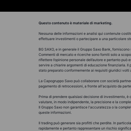
Questo contenuto è materiale di marketing.
Nessuna delle informazioni e analisi qui contenute costit
effettuare investimenti o partecipare a una particolare st
BG SAXO, e in generale il Gruppo Saxo Bank, forniscono se
Commenti di mercato e ricerche sono forniti solo a sco
riflettere l’opinione personale dell’autore e pertanto può
servire a chiarire argomenti di educazione finanziaria. Il
stato preparato conformemente ai requisiti giuridici volt
La Capogruppo Saxo può collaborare con società partner c
pagamento di retrocessioni, a fronte all'acquisto da parte d
Prima di prendere qualsiasi decisione di investimento, è op
valutare, in modo indipendente, la precisione e la complete
Il Gruppo Saxo non garantisce l'accuratezza o la complete
queste informazioni.
Il trading può generare sia profitti che perdite. In partico
rapidamente e pertanto rappresentare un rischio significati