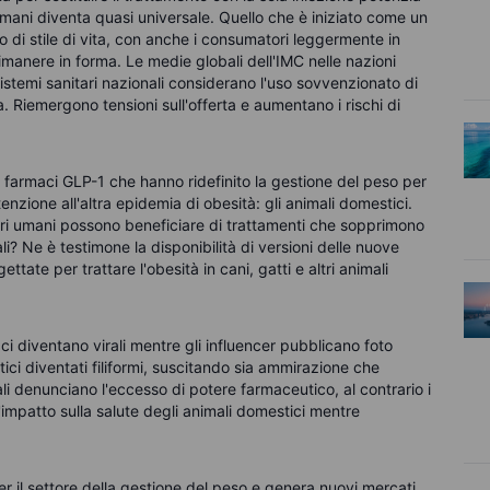
 umani diventa quasi universale. Quello che è iniziato come un
 di stile di vita, con anche i consumatori leggermente in
rimanere in forma. Le medie globali dell'IMC nelle nazioni
istemi sanitari nazionali considerano l'uso sovvenzionato di
 Riemergono tensioni sull'offerta e aumentano i rischi di
i farmaci GLP-1 che hanno ridefinito la gestione del peso per
ttenzione all'altra epidemia di obesità: gli animali domestici.
sseri umani possono beneficiare di trattamenti che sopprimono
i? Ne è testimone la disponibilità di versioni delle nuove
ate per trattare l'obesità in cani, gatti e altri animali
ci diventano virali mentre gli influencer pubblicano foto
tici diventati
filiformi,
suscitando sia ammirazione che
nimali denunciano l'eccesso di potere farmaceutico,
al contrario
i
l'impatto sulla salute degli animali domestici mentre
 per il settore della gestione del peso e genera nuovi mercati