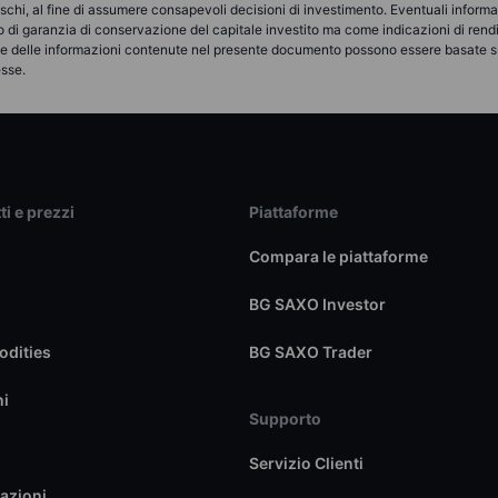
 rischi, al fine di assumere consapevoli decisioni di investimento. Eventuali inform
 o di garanzia di conservazione del capitale investito ma come indicazioni di ren
une delle informazioni contenute nel presente documento possono essere basate s
esse.
ti e prezzi
Piattaforme
Compara le piattaforme
BG SAXO Investor
dities
BG SAXO Trader
ni
Supporto
Servizio Clienti
azioni