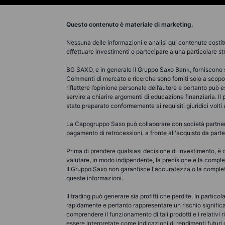
Questo contenuto è materiale di marketing.
Nessuna delle informazioni e analisi qui contenute costit
effettuare investimenti o partecipare a una particolare st
BG SAXO, e in generale il Gruppo Saxo Bank, forniscono se
Commenti di mercato e ricerche sono forniti solo a sco
riflettere l’opinione personale dell’autore e pertanto può
servire a chiarire argomenti di educazione finanziaria. Il
stato preparato conformemente ai requisiti giuridici volt
La Capogruppo Saxo può collaborare con società partner c
pagamento di retrocessioni, a fronte all'acquisto da parte d
Prima di prendere qualsiasi decisione di investimento, è op
valutare, in modo indipendente, la precisione e la complete
Il Gruppo Saxo non garantisce l'accuratezza o la complete
queste informazioni.
Il trading può generare sia profitti che perdite. In partico
rapidamente e pertanto rappresentare un rischio significati
comprendere il funzionamento di tali prodotti e i relativi
essere interpretate come indicazioni di rendimenti futuri