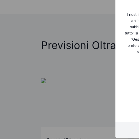
I nostr
abil
pubbl
tutto" s
"Gest
Previsioni Oltraggi
prefer
s