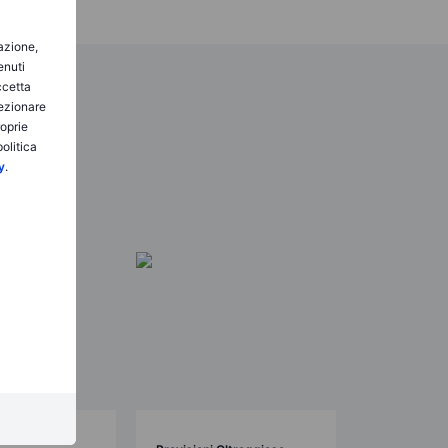
gazione,
enuti
ccetta
lezionare
roprie
olitica
y
.