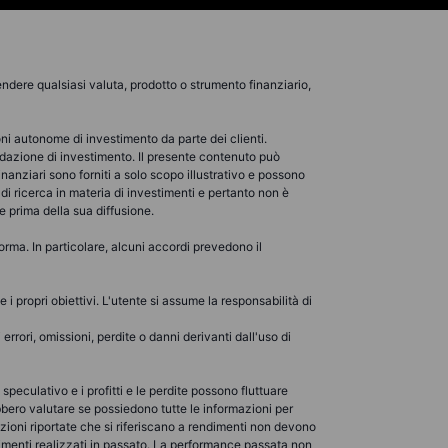
ndere qualsiasi valuta, prodotto o strumento finanziario,
oni autonome di investimento da parte dei clienti.
azione di investimento. Il presente contenuto può
nanziari sono forniti a solo scopo illustrativo e possono
di ricerca in materia di investimenti e pertanto non è
e prima della sua diffusione.
rma. In particolare, alcuni accordi prevedono il
i propri obiettivi. L'utente si assume la responsabilità di
rori, omissioni, perdite o danni derivanti dall'uso di
 speculativo e i profitti e le perdite possono fluttuare
rebbero valutare se possiedono tutte le informazioni per
azioni riportate che si riferiscano a rendimenti non devono
dimenti realizzati in passato. La performance passata non