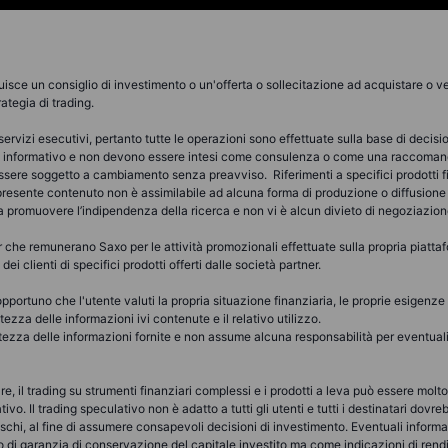
uisce un consiglio di investimento o un'offerta o sollecitazione ad acquistare o ve
rategia di trading.
rvizi esecutivi, pertanto tutte le operazioni sono effettuate sulla base di decisi
po informativo e non devono essere intesi come consulenza o come una raccomand
 essere soggetto a cambiamento senza preavviso. Riferimenti a specifici prodotti fi
 presente contenuto non è assimilabile ad alcuna forma di produzione o diffusione 
i a promuovere l’indipendenza della ricerca e non vi è alcun divieto di negoziazion
he remunerano Saxo per le attività promozionali effettuate sulla propria piattafo
ei clienti di specifici prodotti offerti dalle società partner.
portuno che l'utente valuti la propria situazione finanziaria, le proprie esigenze e 
zza delle informazioni ivi contenute e il relativo utilizzo.
zza delle informazioni fornite e non assume alcuna responsabilità per eventuali er
lare, il trading su strumenti finanziari complessi e i prodotti a leva può essere molto
vo. Il trading speculativo non è adatto a tutti gli utenti e tutti i destinatari dov
 rischi, al fine di assumere consapevoli decisioni di investimento. Eventuali inform
 o di garanzia di conservazione del capitale investito ma come indicazioni di ren