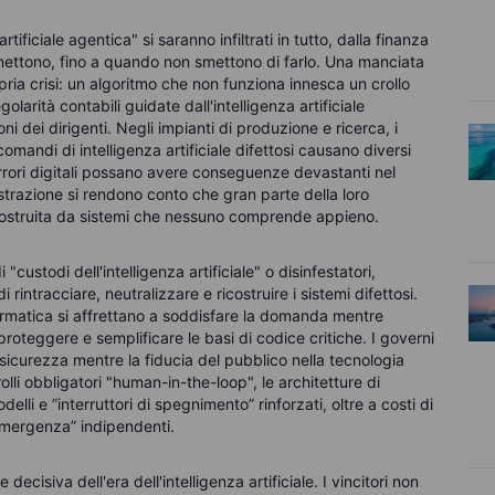
artificiale agentica" si saranno infiltrati in tutto, dalla finanza
nnettono, fino a quando non smettono di farlo. Una manciata
pria crisi: un algoritmo che non funziona innesca un crollo
larità contabili guidate dall'intelligenza artificiale
oni dei dirigenti. Negli impianti di produzione e ricerca, i
mandi di intelligenza artificiale difettosi causano diversi
errori digitali possano avere conseguenze devastanti nel
nistrazione si rendono conto che gran parte della loro
ricostruita da sistemi che nessuno comprende appieno.
custodi dell'intelligenza artificiale" o disinfestatori,
 rintracciare, neutralizzare e ricostruire i sistemi difettosi.
ormatica si affrettano a soddisfare la domanda mentre
 proteggere e semplificare le basi di codice critiche. I governi
 sicurezza mentre la fiducia del pubblico nella tecnologia
lli obbligatori "human-in-the-loop", le architetture di
odelli
e
”
interruttori
di spegnimento
”
rinforzati, oltre a costi di
mergenza
”
indipendenti.
decisiva dell'era dell'intelligenza artificiale. I vincitori non