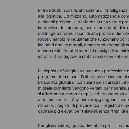
Entro il 2026, i cosiddetti sistemi di "intelligenza 
alla logistica. Ottimizzano, automatizzano e co
di piccoli problemi si trasforma in una vera e pro
improvviso del mercato, mentre un'ondata di irrego
costringe a riformulazioni di alto profilo e dimissi
robot umanoidi e industriali che funzionano con co
incidenti gravi e mortali, dimostrando come gli 
mondo reale. In tutti i settori, i consigli di ammi
infrastruttura digitale è stata silenziosamente 
La risposta dà origine a una nuova professione di "
programmatori umani d'élite e revisori incaricati di
Le società globali di consulenza e sicurezza inf
migliaia di miliardi vengono versati per riparare,
si affrettano a imporre requisiti di trasparenza e
autonoma vacilla. A questo si aggiungono i contro
rollback
, i registri di provenienza, i registri dei m
capitale più elevati per i sistemi
senza
”freni
di
e
Per gli investitori, questa diventa la prossima fase 