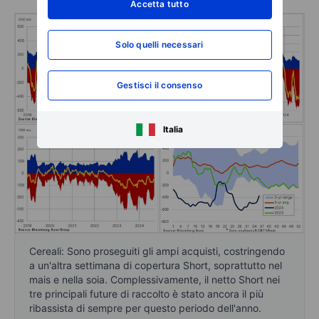
Accetta tutto
Solo quelli necessari
Gestisci il consenso
Italia
Cereali: Sono proseguiti gli ampi acquisti, costringendo
a un'altra settimana di copertura Short, soprattutto nel
mais e nella soia. Complessivamente, il netto Short nei
tre principali future di raccolto è stato ancora il più
ribassista di sempre per questo periodo dell'anno.