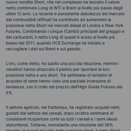
nuove vendite Short, che nel complesso ha lasciato il valore
netto combinato Long di WTI e Brent al livello più basso degli
ultimi 12 anni. La recente e persistente debolezza del mercato
dei combustibili raffinati ha contribuito ad aumentare la
posizione netta Short nei mercati diesel di Londra e New York
Futures. Combinando i cinque (Cambi) principali del greggio e
dei carburanti, il netto Long di questi è sceso al livello più
basso dal 2011, quando l'ICE Exchange ha iniziato a
raccogliere i dati sul Brent e sul gasolio.
L'oro, come detto, ha subito una piccola riduzione, mentre i
venditori hanno attaccato il platino per riportare la loro
posizione netta a uno short. Tre settimane di tentativi di
acquisto di rame hanno visto una parziale inversione di
tendenza, con il crollo del prezzo dell'High Grade Futures del
5%.
Il settore agricolo, nel frattempo, ha registrato acquisti netti,
guidati dal settore dei cereali, dopo un'altra settimana di
consistenti ricoperture corte su tutti i cereali e i semi oleosi
statunitensi. Tuttavia, nonostante una riduzione del 38%
rispetto al record di luglio delle posizioni short, il netto Short