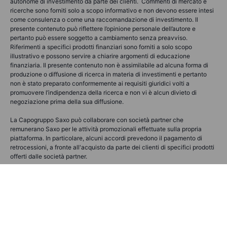
autonome di investimento da parte dei clienti. Commenti di mercato e
ricerche sono forniti solo a scopo informativo e non devono essere intesi
come consulenza o come una raccomandazione di investimento. Il
presente contenuto può riflettere l’opinione personale dell’autore e
pertanto può essere soggetto a cambiamento senza preavviso.
Riferimenti a specifici prodotti finanziari sono forniti a solo scopo
illustrativo e possono servire a chiarire argomenti di educazione
finanziaria. Il presente contenuto non è assimilabile ad alcuna forma di
produzione o diffusione di ricerca in materia di investimenti e pertanto
non è stato preparato conformemente ai requisiti giuridici volti a
promuovere l’indipendenza della ricerca e non vi è alcun divieto di
negoziazione prima della sua diffusione.
La Capogruppo Saxo può collaborare con società partner che
remunerano Saxo per le attività promozionali effettuate sulla propria
piattaforma. In particolare, alcuni accordi prevedono il pagamento di
retrocessioni, a fronte all'acquisto da parte dei clienti di specifici prodotti
offerti dalle società partner.
Prima di prendere qualsiasi decisione di investimento, è opportuno che
l'utente valuti la propria situazione finanziaria, le proprie esigenze e i
propri obiettivi. L'utente si assume la responsabilità di valutare, in modo
indipendente, la precisione e la completezza delle informazioni ivi
contenute e il relativo utilizzo.
Il Gruppo Saxo non garantisce l'accuratezza o la completezza delle