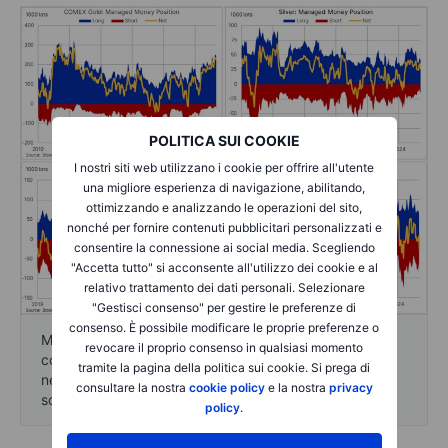
POLITICA SUI COOKIE
I nostri siti web utilizzano i cookie per offrire all'utente
una migliore esperienza di navigazione, abilitando,
ottimizzando e analizzando le operazioni del sito,
nonché per fornire contenuti pubblicitari personalizzati e
consentire la connessione ai social media. Scegliendo
"Accetta tutto" si acconsente all'utilizzo dei cookie e al
relativo trattamento dei dati personali. Selezionare
"Gestisci consenso" per gestire le preferenze di
consenso. È possibile modificare le proprie preferenze o
Metalli: Ampie vendite guidate dall'oro e dall'argento,
revocare il proprio consenso in qualsiasi momento
con la posizione del platino che è tornata ad essere
tramite la pagina della politica sui cookie. Si prega di
netta Short, mentre tre settimane di acquisti di rame si
consultare la nostra
cookie policy
e la nostra
privacy
sono invertite con il crollo del prezzo del 5%.
policy
.