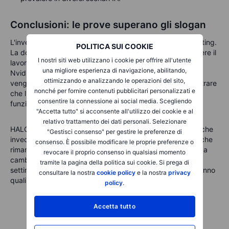
Conclusioni: le prove superano gli slogan
L'investimento nell'IA sta evolvendo dal concept al budgeting.
POLITICA SUI COOKIE
La domanda cruciale non è "Può questa tecnologia svolgere il
I nostri siti web utilizzano i cookie per offrire all'utente
lavoro?" bensì "Chi paga, quanto, e per quanto tempo?"
una migliore esperienza di navigazione, abilitando,
Nvidia fornisce il parametro più tangibile perché i chip
ottimizzando e analizzando le operazioni del sito,
vengono spediti solo se finanziati. Il software deve dimostrare
nonché per fornire contenuti pubblicitari personalizzati e
che l'IA è un upgrade a pagamento, piuttosto che una
consentire la connessione ai social media. Scegliendo
funzionalità gratuita inclusa nel pacchetto.
"Accetta tutto" si acconsente all'utilizzo dei cookie e al
relativo trattamento dei dati personali. Selezionare
HALO di Berkshire offre un diverso tipo di comfort: asset che
"Gestisci consenso" per gestire le preferenze di
invecchiano lentamente, come ferrovie e linee elettriche, che
consenso. È possibile modificare le proprie preferenze o
rimangono rilevanti anche se l'applicazione più di tendenza
revocare il proprio consenso in qualsiasi momento
cambia nel trimestre successivo. I rendiconti di questa
tramite la pagina della politica sui cookie. Si prega di
settimana non chiuderanno il dibattito sull'IA, ma mostreranno
consultare la nostra
cookie policy
e la nostra
privacy
quali segmenti hanno il supporto finanziario.
policy
.
Accetta tutto