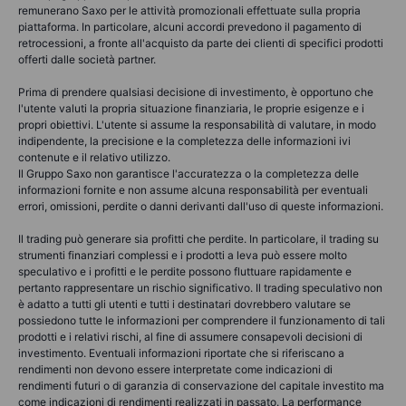
remunerano Saxo per le attività promozionali effettuate sulla propria
piattaforma. In particolare, alcuni accordi prevedono il pagamento di
retrocessioni, a fronte all'acquisto da parte dei clienti di specifici prodotti
offerti dalle società partner.
Prima di prendere qualsiasi decisione di investimento, è opportuno che
l'utente valuti la propria situazione finanziaria, le proprie esigenze e i
propri obiettivi. L'utente si assume la responsabilità di valutare, in modo
indipendente, la precisione e la completezza delle informazioni ivi
contenute e il relativo utilizzo.
Il Gruppo Saxo non garantisce l'accuratezza o la completezza delle
informazioni fornite e non assume alcuna responsabilità per eventuali
errori, omissioni, perdite o danni derivanti dall'uso di queste informazioni.
Il trading può generare sia profitti che perdite. In particolare, il trading su
strumenti finanziari complessi e i prodotti a leva può essere molto
speculativo e i profitti e le perdite possono fluttuare rapidamente e
pertanto rappresentare un rischio significativo. Il trading speculativo non
è adatto a tutti gli utenti e tutti i destinatari dovrebbero valutare se
possiedono tutte le informazioni per comprendere il funzionamento di tali
prodotti e i relativi rischi, al fine di assumere consapevoli decisioni di
investimento. Eventuali informazioni riportate che si riferiscano a
rendimenti non devono essere interpretate come indicazioni di
rendimenti futuri o di garanzia di conservazione del capitale investito ma
come indicazioni di rendimenti realizzati in passato. La performance