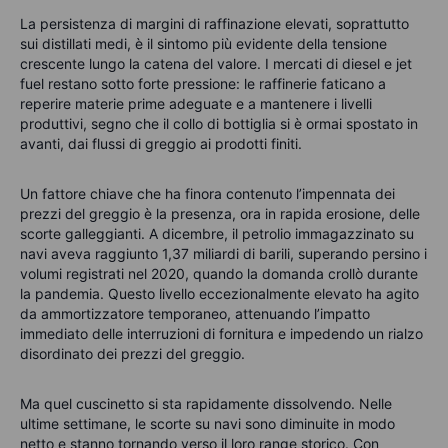
La persistenza di margini di raffinazione elevati, soprattutto
sui distillati medi, è il sintomo più evidente della tensione
crescente lungo la catena del valore. I mercati di diesel e jet
fuel restano sotto forte pressione: le raffinerie faticano a
reperire materie prime adeguate e a mantenere i livelli
produttivi, segno che il collo di bottiglia si è ormai spostato in
avanti, dai flussi di greggio ai prodotti finiti.
Un fattore chiave che ha finora contenuto l’impennata dei
prezzi del greggio è la presenza, ora in rapida erosione, delle
scorte galleggianti. A dicembre, il petrolio immagazzinato su
navi aveva raggiunto 1,37 miliardi di barili, superando persino i
volumi registrati nel 2020, quando la domanda crollò durante
la pandemia. Questo livello eccezionalmente elevato ha agito
da ammortizzatore temporaneo, attenuando l’impatto
immediato delle interruzioni di fornitura e impedendo un rialzo
disordinato dei prezzi del greggio.
Ma quel cuscinetto si sta rapidamente dissolvendo. Nelle
ultime settimane, le scorte su navi sono diminuite in modo
netto e stanno tornando verso il loro range storico. Con