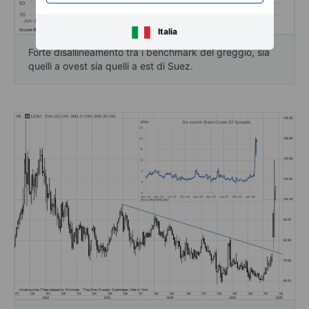
Italia
Forte disallineamento tra i benchmark del greggio, sia
quelli a ovest sia quelli a est di Suez.