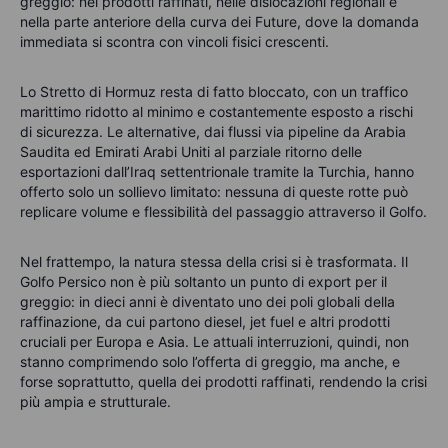
greggio: nei prodotti raffinati, nelle dislocazioni regionali e
nella parte anteriore della curva dei Future, dove la domanda
immediata si scontra con vincoli fisici crescenti.
Lo Stretto di Hormuz resta di fatto bloccato, con un traffico
marittimo ridotto al minimo e costantemente esposto a rischi
di sicurezza. Le alternative, dai flussi via pipeline da Arabia
Saudita ed Emirati Arabi Uniti al parziale ritorno delle
esportazioni dall’Iraq settentrionale tramite la Turchia, hanno
offerto solo un sollievo limitato: nessuna di queste rotte può
replicare volume e flessibilità del passaggio attraverso il Golfo.
Nel frattempo, la natura stessa della crisi si è trasformata. Il
Golfo Persico non è più soltanto un punto di export per il
greggio: in dieci anni è diventato uno dei poli globali della
raffinazione, da cui partono diesel, jet fuel e altri prodotti
cruciali per Europa e Asia. Le attuali interruzioni, quindi, non
stanno comprimendo solo l’offerta di greggio, ma anche, e
forse soprattutto, quella dei prodotti raffinati, rendendo la crisi
più ampia e strutturale.