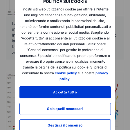
POLITICA SUI COOKIE
I nostri siti web utilizzano i cookie per offrire all'utente
una migliore esperienza di navigazione, abilitando,
ottimizzando e analizzando le operazioni del sito,
La guerra in Iran ha avuto un impatto su numerose
nonché per fornire contenuti pubblicitari personalizzati e
materie prime, dal petrolio e gas ai prodotti raffinati.
consentire la connessione ai social media. Scegliendo
Inoltre, ha influenzato fertilizzanti e alluminio attraverso
"Accetta tutto" si acconsente all'utilizzo dei cookie e al
la riduzione delle forniture dal Golfo Persico, mentre
relativo trattamento dei dati personali. Selezionare
l’aumento dei prezzi dei carburanti ha sostenuto
"Gestisci consenso" per gestire le preferenze di
zucchero e cotone.
consenso. È possibile modificare le proprie preferenze o
revocare il proprio consenso in qualsiasi momento
tramite la pagina della politica sui cookie. Si prega di
consultare la nostra
cookie policy
e la nostra
privacy
policy
.
Accetta tutto
Solo quelli necessari
Gestisci il consenso