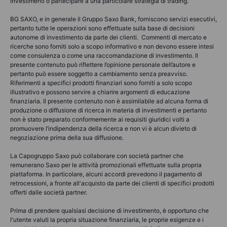
investimenti o partecipare a una particolare strategia di trading.
BG SAXO, e in generale il Gruppo Saxo Bank, forniscono servizi esecutivi,
pertanto tutte le operazioni sono effettuate sulla base di decisioni
autonome di investimento da parte dei clienti. Commenti di mercato e
ricerche sono forniti solo a scopo informativo e non devono essere intesi
come consulenza o come una raccomandazione di investimento. Il
presente contenuto può riflettere l’opinione personale dell’autore e
pertanto può essere soggetto a cambiamento senza preavviso.
Riferimenti a specifici prodotti finanziari sono forniti a solo scopo
illustrativo e possono servire a chiarire argomenti di educazione
finanziaria. Il presente contenuto non è assimilabile ad alcuna forma di
produzione o diffusione di ricerca in materia di investimenti e pertanto
non è stato preparato conformemente ai requisiti giuridici volti a
promuovere l’indipendenza della ricerca e non vi è alcun divieto di
negoziazione prima della sua diffusione.
La Capogruppo Saxo può collaborare con società partner che
remunerano Saxo per le attività promozionali effettuate sulla propria
piattaforma. In particolare, alcuni accordi prevedono il pagamento di
retrocessioni, a fronte all'acquisto da parte dei clienti di specifici prodotti
offerti dalle società partner.
Prima di prendere qualsiasi decisione di investimento, è opportuno che
l'utente valuti la propria situazione finanziaria, le proprie esigenze e i