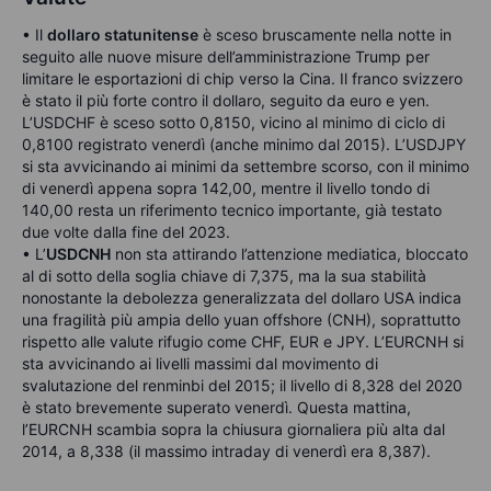
• Il
dollaro statunitense
è sceso bruscamente nella notte in
seguito alle nuove misure dell’amministrazione Trump per
limitare le esportazioni di chip verso la Cina. Il franco svizzero
è stato il più forte contro il dollaro, seguito da euro e yen.
L’USDCHF è sceso sotto 0,8150, vicino al minimo di ciclo di
0,8100 registrato venerdì (anche minimo dal 2015). L’USDJPY
si sta avvicinando ai minimi da settembre scorso, con il minimo
di venerdì appena sopra 142,00, mentre il livello tondo di
140,00 resta un riferimento tecnico importante, già testato
due volte dalla fine del 2023.
• L’
USDCNH
non sta attirando l’attenzione mediatica, bloccato
al di sotto della soglia chiave di 7,375, ma la sua stabilità
nonostante la debolezza generalizzata del dollaro USA indica
una fragilità più ampia dello yuan offshore (CNH), soprattutto
rispetto alle valute rifugio come CHF, EUR e JPY. L’EURCNH si
sta avvicinando ai livelli massimi dal movimento di
svalutazione del renminbi del 2015; il livello di 8,328 del 2020
è stato brevemente superato venerdì. Questa mattina,
l’EURCNH scambia sopra la chiusura giornaliera più alta dal
2014, a 8,338 (il massimo intraday di venerdì era 8,387).