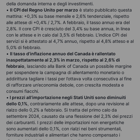
della domanda interna e degli investimenti.
•
Il CPI del Regno Unito per marzo
è stato pubblicato questa
mattina: +0,3% su base mensile e 2,6% tendenziale, rispetto
alle attese di +0,4% / 2,7%. A febbraio, il tasso annuo era del
2,8%. Il core CPI è cresciuto del 3,4% su base annua, in linea
con le attese e in calo dal 3,5% di febbraio. L’indice CPI dei
servizi si è attestato al 4,7% annuo, rispetto al 4,8% atteso e al
5,0% di febbraio.
•
Il tasso d’inflazione annuo del Canada è rallentato
inaspettatamente al 2,3% in marzo, rispetto al 2,6% di
febbraio
, lasciando alla Bank of Canada un possibile margine
per sospendere la campagna di allentamento monetario o
addirittura tagliare i tassi per l’ottava volta consecutiva al fine
di rafforzare un’economia debole, con crescita modesta e
consumi fiacchi.
•
I prezzi all’importazione negli Stati Uniti sono diminuiti
dello 0,1%
, contrariamente alle attese, dopo una revisione al
rialzo dello 0,2% a febbraio. Si tratta del primo calo da
settembre 2024, causato da una flessione del 2,3% dei prezzi
dei carburanti. I prezzi delle importazioni non energetiche
sono aumentati dello 0,1%, con rialzi nei beni strumentali,
forniture industriali e alimentari che hanno compensato i