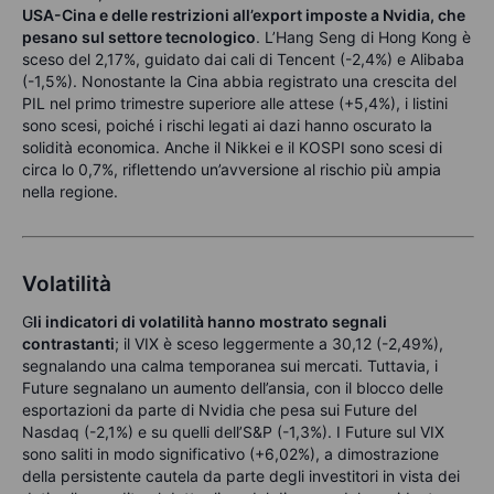
USA-Cina e delle restrizioni all’export imposte a Nvidia, che
pesano sul settore tecnologico
. L’Hang Seng di Hong Kong è
sceso del 2,17%, guidato dai cali di Tencent (-2,4%) e Alibaba
(-1,5%). Nonostante la Cina abbia registrato una crescita del
PIL nel primo trimestre superiore alle attese (+5,4%), i listini
sono scesi, poiché i rischi legati ai dazi hanno oscurato la
solidità economica. Anche il Nikkei e il KOSPI sono scesi di
circa lo 0,7%, riflettendo un’avversione al rischio più ampia
nella regione.
Volatilità
G
li indicatori di volatilità hanno mostrato segnali
contrastanti
; il VIX è sceso leggermente a 30,12 (-2,49%),
segnalando una calma temporanea sui mercati. Tuttavia, i
Future segnalano un aumento dell’ansia, con il blocco delle
esportazioni da parte di Nvidia che pesa sui Future del
Nasdaq (-2,1%) e su quelli dell’S&P (-1,3%). I Future sul VIX
sono saliti in modo significativo (+6,02%), a dimostrazione
della persistente cautela da parte degli investitori in vista dei