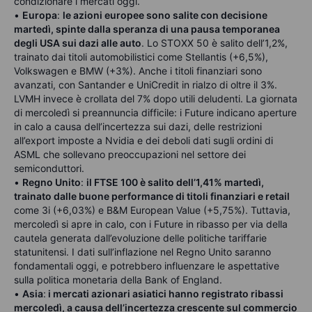
condizionare i mercati oggi.
•
Europa
:
le azioni europee sono salite con decisione
martedì, spinte dalla speranza di una pausa temporanea
degli USA sui dazi alle auto
. Lo STOXX 50 è salito dell’1,2%,
trainato dai titoli automobilistici come Stellantis (+6,5%),
Volkswagen e BMW (+3%). Anche i titoli finanziari sono
avanzati, con Santander e UniCredit in rialzo di oltre il 3%.
LVMH invece è crollata del 7% dopo utili deludenti. La giornata
di mercoledì si preannuncia difficile: i Future indicano aperture
in calo a causa dell’incertezza sui dazi, delle restrizioni
all’export imposte a Nvidia e dei deboli dati sugli ordini di
ASML che sollevano preoccupazioni nel settore dei
semiconduttori.
•
Regno Unito
:
il FTSE 100 è salito dell’1,41% martedì,
trainato dalle buone performance di titoli finanziari e retail
come 3i (+6,03%) e B&M European Value (+5,75%). Tuttavia,
mercoledì si apre in calo, con i Future in ribasso per via della
cautela generata dall’evoluzione delle politiche tariffarie
statunitensi. I dati sull’inflazione nel Regno Unito saranno
fondamentali oggi, e potrebbero influenzare le aspettative
sulla politica monetaria della Bank of England.
•
Asia
:
i mercati azionari asiatici hanno registrato ribassi
mercoledì, a causa dell’incertezza crescente sul commercio