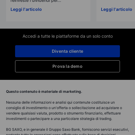
reinveste i dividendi per...
Leggi l'articolo
Leggi l'articolo
Accedi a tutte le piattaforme da un solo conto
Diventa cliente
Prova la demo
Questo contenuto è materiale di marketing.
Nessuna delle informazioni e analisi qui contenute costituisce un
consiglio di investimento o un'offerta o sollecitazione ad acquistare o
vendere qualsiasi valuta, prodotto o strumento finanziario, effettuare
investimenti o partecipare a una particolare strategia di trading.
BG SAXO, e in generale il Gruppo Saxo Bank, forniscono servizi esecutivi,
pertanto tutte le operazioni sono effettuate sulla base di decisioni