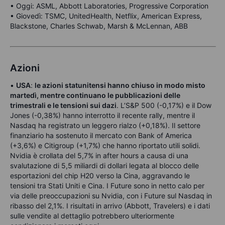
• Oggi: ASML, Abbott Laboratories, Progressive Corporation
• Giovedì: TSMC, UnitedHealth, Netflix, American Express,
Blackstone, Charles Schwab, Marsh & McLennan, ABB
Azioni
•
USA
:
le azioni statunitensi hanno chiuso in modo misto
martedì, mentre continuano le pubblicazioni delle
trimestrali e le tensioni sui dazi
. L’S&P 500 (-0,17%) e il Dow
Jones (-0,38%) hanno interrotto il recente rally, mentre il
Nasdaq ha registrato un leggero rialzo (+0,18%). Il settore
finanziario ha sostenuto il mercato con Bank of America
(+3,6%) e Citigroup (+1,7%) che hanno riportato utili solidi.
Nvidia è crollata del 5,7% in after hours a causa di una
svalutazione di 5,5 miliardi di dollari legata al blocco delle
esportazioni del chip H20 verso la Cina, aggravando le
tensioni tra Stati Uniti e Cina. I Future sono in netto calo per
via delle preoccupazioni su Nvidia, con i Future sul Nasdaq in
ribasso del 2,1%. I risultati in arrivo (Abbott, Travelers) e i dati
sulle vendite al dettaglio potrebbero ulteriormente