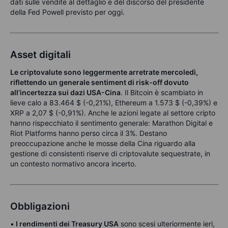
dati sulle vendite al dettaglio e del discorso del presidente
della Fed Powell previsto per oggi.
Asset digitali
Le criptovalute sono leggermente arretrate mercoledì,
riflettendo un generale sentiment di risk-off dovuto
all’incertezza sui dazi USA-Cina
. Il Bitcoin è scambiato in
lieve calo a 83.464 $ (-0,21%), Ethereum a 1.573 $ (-0,39%) e
XRP a 2,07 $ (-0,91%). Anche le azioni legate al settore cripto
hanno rispecchiato il sentimento generale: Marathon Digital e
Riot Platforms hanno perso circa il 3%. Destano
preoccupazione anche le mosse della Cina riguardo alla
gestione di consistenti riserve di criptovalute sequestrate, in
un contesto normativo ancora incerto.
Obbligazioni
•
I rendimenti dei Treasury USA
sono scesi ulteriormente ieri,