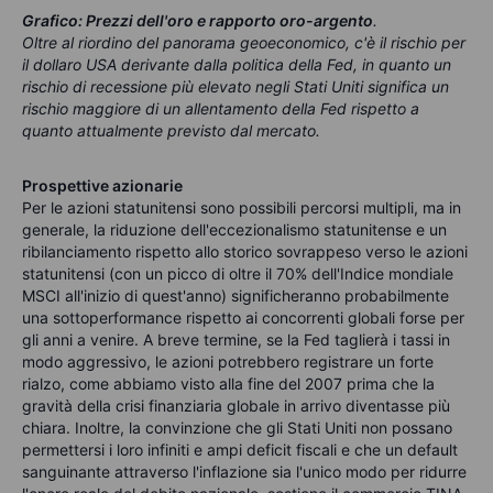
Grafico: Prezzi dell'oro e rapporto oro-argento
.
Oltre al riordino del panorama geoeconomico, c'è il rischio per
il dollaro USA derivante dalla politica della Fed, in quanto un
rischio di recessione più elevato negli Stati Uniti significa un
rischio maggiore di un allentamento della Fed rispetto a
quanto attualmente previsto dal mercato.
Prospettive azionarie
Per le azioni statunitensi sono possibili percorsi multipli, ma in
generale, la riduzione dell'eccezionalismo statunitense e un
ribilanciamento rispetto allo storico sovrappeso verso le azioni
statunitensi (con un picco di oltre il 70% dell'Indice mondiale
MSCI all'inizio di quest'anno) significheranno probabilmente
una sottoperformance rispetto ai concorrenti globali forse per
gli anni a venire. A breve termine, se la Fed taglierà i tassi in
modo aggressivo, le azioni potrebbero registrare un forte
rialzo, come abbiamo visto alla fine del 2007 prima che la
gravità della crisi finanziaria globale in arrivo diventasse più
chiara. Inoltre, la convinzione che gli Stati Uniti non possano
permettersi i loro infiniti e ampi deficit fiscali e che un default
sanguinante attraverso l'inflazione sia l'unico modo per ridurre