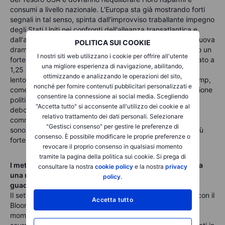
consumi a livello nazionale. L'Europa sta già mostrando forti
segnali in tal senso, spinta dall'improvviso traballante impegno
degli Stati Uniti nei confronti dell'alleanza transatlantica e
dall'atteggiamento di Trump sulle ragioni di scambio. La nuova
POLITICA SUI COOKIE
drammatica espansione fiscale della Germania ha già dato un
I nostri siti web utilizzano i cookie per offrire all'utente
forte impulso all'euro e l'EUR/USD potrebbe essere destinato a
una migliore esperienza di navigazione, abilitando,
1,25 entro la fine dell'anno. Il Giappone si sta dimostrando
ottimizzando e analizzando le operazioni del sito,
lento a raggiungere un accordo con l'amministrazione Trump,
nonché per fornire contenuti pubblicitari personalizzati e
come notato sopra, probabilmente ostacolato dalla situazione
consentire la connessione ai social media. Scegliendo
politica interna in Giappone. Ma lo yen giapponese molto
"Accetta tutto" si acconsente all'utilizzo dei cookie e al
debole è una luce rossa lampeggiante per le relazioni
relativo trattamento dei dati personali. Selezionare
commerciali tra Stati Uniti e Giappone, che probabilmente
"Gestisci consenso" per gestire le preferenze di
sono destinate a una correzione di rotta (uno yen molto più
consenso. È possibile modificare le proprie preferenze o
forte).
revocare il proprio consenso in qualsiasi momento
tramite la pagina della politica sui cookie. Si prega di
I metalli preziosi spingono il settore delle commodities a
consultare la nostra
cookie policy
e la nostra
privacy
una robusta performance nel 1° semestre e a ulteriori
policy
.
guadagni in vista
Il settore commodities ha avuto un primo semestre forte, con il
Accetta tutto
Bloomberg commodities Indice in rialzo di circa il 9% al
momento della preparazione di questa nota,