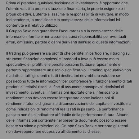
Prima di prendere qualsiasi decisione di investimento, è opportuno che
l'utente valuti la propria situazione finanziaria, le proprie esigenze e i
propri obiettivi. L'utente si assume la responsabilità di valutare, in modo
indipendente, la precisione e la completezza delle informazioni ivi
contenute e il relativo utilizzo.
Il Gruppo Saxo non garantisce l'accuratezza o la completezza delle
informazioni fornite e non assume alcuna responsabilità per eventuali
errori, omissioni, perdite o danni derivanti dall'uso di queste informazioni.
Il trading può generare sia profitti che perdite. In particolare, il trading su
strumenti finanziari complessi e i prodotti a leva può essere molto
speculativo e i profitti e le perdite possono fluttuare rapidamente e
pertanto rappresentare un rischio significativo. Il trading speculativo non
è adatto a tutti gli utenti e tutti i destinatari dovrebbero valutare se
possiedono tutte le informazioni per comprendere il funzionamento di tali
prodotti e i relativi rischi, al fine di assumere consapevoli decisioni di
investimento. Eventuali informazioni riportate che si riferiscano a
rendimenti non devono essere interpretate come indicazioni di
rendimenti futuri o di garanzia di conservazione del capitale investito ma
come indicazioni di rendimenti realizzati in passato. La performance
passata non è un indicatore affidabile della performance futura. Alcune
delle informazioni contenute nel presente documento possono essere
basate su stime e proiezioni del Gruppo Saxo Bank e pertanto gli utenti
non dovrebbero fare eccessivo affidamento su di esse.