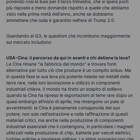
ponendo così le basi per il terzo trimestre, che si spera porti
più risposte e meno domande rispetto a quelle che abbiamo
visto nella prima metà dell'anno, anche se dobbiamo
ammettere che nulla è garantito nell'era di Trump 2.0.
Guardando al Q3, le questioni che incombono maggiormente
sul mercato includono:
USA-Cina: il percorso da qui in avanti e chi detiene la leva?
La Cina rimane "la fabbrica del mondo" e trovare fonti
alternative per tutto ciò che produce è un compito arduo. Ma
in questa fase la sua leva più potente risiede nei metalli delle
terre rare, nella loro lavorazione e utilizzo in componenti
industriali chiave. Il mondo ha tirato un sospiro di sollievo
quando la Cina ha ripreso le esportazioni di terre rare dopo un
quasi embargo all'inizio di aprile, ma rimangono un paio di
avvertimenti: la Cina è pienamente consapevole del suo
potere, non solo nell'estrazione e nella raffinazione di questi
materiali critici, ma anche nella produzione di componenti
industriali essenziali che li contengono, in particolare i magneti
utilizzati nella produzione di chip, batterie per veicoli elettrici,
turbine eoliche e hardware militare. Le stime suggeriscono che