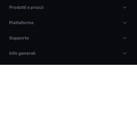
Prodotti e prezzi
Piattaforme
Supporto
Info generali
Altro
Info Legali
Il trading tramite BG SAXO SIM S.p.a. può generare sia
profitti, sia perdite. In particolare, il trading su prodotti a