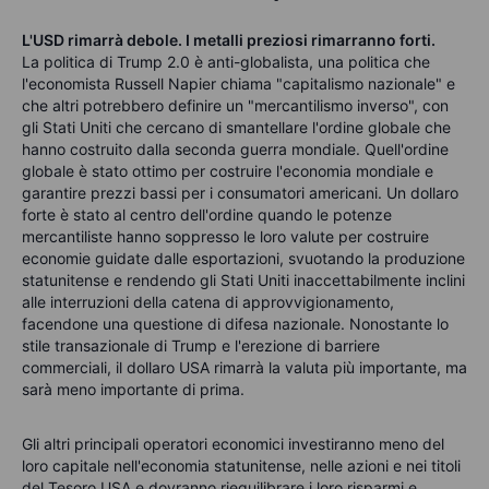
L'USD rimarrà debole. I metalli preziosi rimarranno forti.
La politica di Trump 2.0 è anti-globalista, una politica che
l'economista Russell Napier chiama "capitalismo nazionale" e
che altri potrebbero definire un "mercantilismo inverso", con
gli Stati Uniti che cercano di smantellare l'ordine globale che
hanno costruito dalla seconda guerra mondiale. Quell'ordine
globale è stato ottimo per costruire l'economia mondiale e
garantire prezzi bassi per i consumatori americani. Un dollaro
forte è stato al centro dell'ordine quando le potenze
mercantiliste hanno soppresso le loro valute per costruire
economie guidate dalle esportazioni, svuotando la produzione
statunitense e rendendo gli Stati Uniti inaccettabilmente inclini
alle interruzioni della catena di approvvigionamento,
facendone una questione di difesa nazionale. Nonostante lo
stile transazionale di Trump e l'erezione di barriere
commerciali, il dollaro USA rimarrà la valuta più importante, ma
sarà meno importante di prima.
Gli altri principali operatori economici investiranno meno del
loro capitale nell'economia statunitense, nelle azioni e nei titoli
del Tesoro USA e dovranno riequilibrare i loro risparmi e