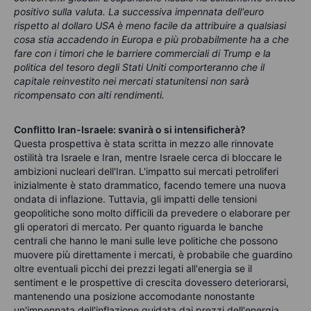
positivo sulla valuta. La successiva impennata dell'euro
rispetto al dollaro USA è meno facile da attribuire a qualsiasi
cosa stia accadendo in Europa e più probabilmente ha a che
fare con i timori che le barriere commerciali di Trump e la
politica del tesoro degli Stati Uniti comporteranno che il
capitale reinvestito nei mercati statunitensi non sarà
ricompensato con alti rendimenti.
Conflitto Iran-Israele: svanirà o si intensificherà?
Questa prospettiva è stata scritta in mezzo alle rinnovate
ostilità tra Israele e Iran, mentre Israele cerca di bloccare le
ambizioni nucleari dell'Iran. L'impatto sui mercati petroliferi
inizialmente è stato drammatico, facendo temere una nuova
ondata di inflazione. Tuttavia, gli impatti delle tensioni
geopolitiche sono molto difficili da prevedere o elaborare per
gli operatori di mercato. Per quanto riguarda le banche
centrali che hanno le mani sulle leve politiche che possono
muovere più direttamente i mercati, è probabile che guardino
oltre eventuali picchi dei prezzi legati all'energia se il
sentiment e le prospettive di crescita dovessero deteriorarsi,
mantenendo una posizione accomodante nonostante
un'impennata dell'inflazione guidata dai prezzi dell'energia,