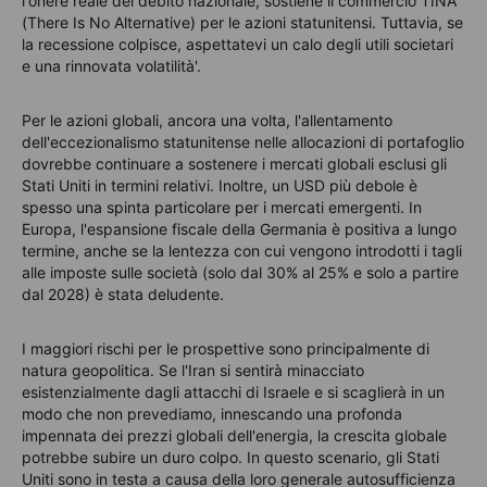
l'onere reale del debito nazionale, sostiene il commercio TINA
(There Is No Alternative) per le azioni statunitensi. Tuttavia, se
la recessione colpisce, aspettatevi un calo degli utili societari
e una rinnovata volatilità'.
Per le azioni globali, ancora una volta, l'allentamento
dell'eccezionalismo statunitense nelle allocazioni di portafoglio
dovrebbe continuare a sostenere i mercati globali esclusi gli
Stati Uniti in termini relativi. Inoltre, un USD più debole è
spesso una spinta particolare per i mercati emergenti. In
Europa, l'espansione fiscale della Germania è positiva a lungo
termine, anche se la lentezza con cui vengono introdotti i tagli
alle imposte sulle società (solo dal 30% al 25% e solo a partire
dal 2028) è stata deludente.
I maggiori rischi per le prospettive sono principalmente di
natura geopolitica. Se l'Iran si sentirà minacciato
esistenzialmente dagli attacchi di Israele e si scaglierà in un
modo che non prevediamo, innescando una profonda
impennata dei prezzi globali dell'energia, la crescita globale
potrebbe subire un duro colpo. In questo scenario, gli Stati
Uniti sono in testa a causa della loro generale autosufficienza