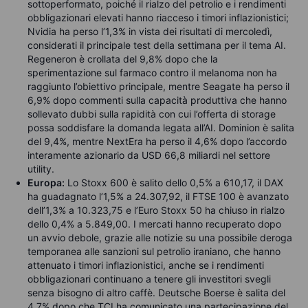
sottoperformato, poiché il rialzo del petrolio e i rendimenti
obbligazionari elevati hanno riacceso i timori inflazionistici;
Nvidia ha perso l’1,3% in vista dei risultati di mercoledì,
considerati il principale test della settimana per il tema AI.
Regeneron è crollata del 9,8% dopo che la
sperimentazione sul farmaco contro il melanoma non ha
raggiunto l’obiettivo principale, mentre Seagate ha perso il
6,9% dopo commenti sulla capacità produttiva che hanno
sollevato dubbi sulla rapidità con cui l’offerta di storage
possa soddisfare la domanda legata all’AI. Dominion è salita
del 9,4%, mentre NextEra ha perso il 4,6% dopo l’accordo
interamente azionario da USD 66,8 miliardi nel settore
utility.
Europa:
Lo Stoxx 600 è salito dello 0,5% a 610,17, il DAX
ha guadagnato l’1,5% a 24.307,92, il FTSE 100 è avanzato
dell’1,3% a 10.323,75 e l’Euro Stoxx 50 ha chiuso in rialzo
dello 0,4% a 5.849,00. I mercati hanno recuperato dopo
un avvio debole, grazie alle notizie su una possibile deroga
temporanea alle sanzioni sul petrolio iraniano, che hanno
attenuato i timori inflazionistici, anche se i rendimenti
obbligazionari continuano a tenere gli investitori svegli
senza bisogno di altro caffè. Deutsche Boerse è salita del
4,7% dopo che TCI ha comunicato una partecipazione del