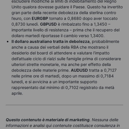
escludere modifiche ai limiti di indebitamento del Regno
Unito qualora dovesse guidare il Paese. Questo ha invertito
gran parte della recente debolezza della sterlina contro
l’euro, con
EURGBP
tornato a 0,8680 dopo aver toccato
0,8730 lunedì.
GBPUSD
è rimbalzato fino a 1,3450 –
importante livello di resistenza – prima che il recupero del
dollaro martedì riportasse il cambio verso 1,3400.
Il dollaro australiano tratta in debolezza
, probabilmente
anche a causa dei verbali della RBA che mostrano il
desiderio del board di attendere e valutare l’impatto
dell’attuale ciclo di rialzi sulle famiglie prima di considerare
ulteriori strette monetarie, ma anche per effetto della
debolezza delle materie prime.
AUDUSD
tratta a 0,7127
nelle prime ore di martedì, dopo un massimo di 0,7184
lunedì, e si avvicina a un importante supporto
rappresentato dal minimo di 0,7102 registrato da metà
aprile.
Questo contenuto è materiale di marketing
.
Nessuna delle
informazioni e analisi qui contenute costituisce consulenza in