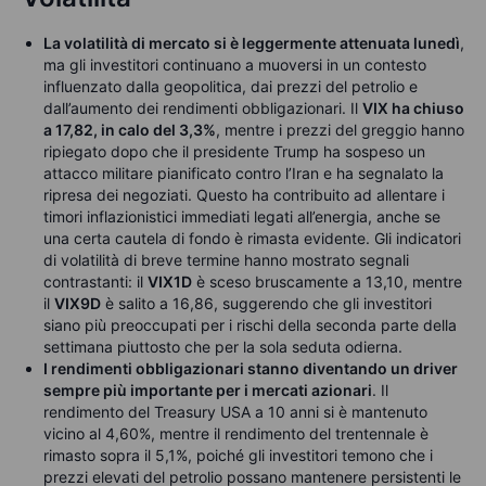
La volatilità di mercato si è leggermente attenuata lunedì
,
ma gli investitori continuano a muoversi in un contesto
influenzato dalla geopolitica, dai prezzi del petrolio e
dall’aumento dei rendimenti obbligazionari. Il
VIX ha chiuso
a 17,82, in calo del 3,3%
, mentre i prezzi del greggio hanno
ripiegato dopo che il presidente Trump ha sospeso un
attacco militare pianificato contro l’Iran e ha segnalato la
ripresa dei negoziati. Questo ha contribuito ad allentare i
timori inflazionistici immediati legati all’energia, anche se
una certa cautela di fondo è rimasta evidente. Gli indicatori
di volatilità di breve termine hanno mostrato segnali
contrastanti: il
VIX1D
è sceso bruscamente a 13,10, mentre
il
VIX9D
è salito a 16,86, suggerendo che gli investitori
siano più preoccupati per i rischi della seconda parte della
settimana piuttosto che per la sola seduta odierna.
I rendimenti obbligazionari stanno diventando un driver
sempre più importante per i mercati azionari
. Il
rendimento del Treasury USA a 10 anni si è mantenuto
vicino al 4,60%, mentre il rendimento del trentennale è
rimasto sopra il 5,1%, poiché gli investitori temono che i
prezzi elevati del petrolio possano mantenere persistenti le