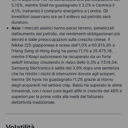
5,15%, mentre Shell ha guadagnato il 3,0% e Centrica il
4,1%, trainando il comparto energetico a Londra. Gli
investitori osservano ora se il sollievo sul petrolio sarà
duraturo.
Asia:
I mercati asiatici hanno perso terreno, penalizzati
dall’aumento del petrolio, dai rendimenti obbligazionari più
elevati e dalle preoccupazioni sulla crescita cinese. Il
Nikkei 225 giapponese è sceso dell’1,0% a 60.815,95 e
l’Hang Seng di Hong Kong ha perso l’1,1% a 25.675,18,
mentre il Kospi sudcoreano ha recuperato da un forte
selloff intraday chiudendo in rialzo dello 0,3% a 7.516,04.
Samsung Electronics è salita del 3,9% dopo una sentenza
che ha ridotto i rischi di interruzioni dovute agli scioperi,
mentre SK hynix ha guadagnato l’1,2% grazie al ritorno
degli acquirenti nel settore chip. Baidu ha superato le stime
trimestrali, con i ricavi core legati all’AI in crescita del 49% e
superiori per la prima volta alla metà del fatturato
dell’attività tradizionale.
Volatilità