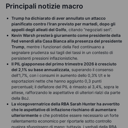
Principali notizie macro
Trump ha dichiarato di aver annullato un attacco
pianificato contro l’Iran previsto per martedì, dopo gli
appelli degli alleati del Golfo
, citando “negoziati seri”.
Kevin Warsh presterà giuramento come presidente della
Fed venerdì alla Casa Bianca alla presenza del presidente
Trump
, mentre i funzionari della Fed continuano a
segnalare prudenza sui tagli dei tassi in un contesto di
persistenti pressioni inflazionistiche.
Il PIL giapponese del primo trimestre 2026 è cresciuto
del 2,1% su base annualizzata
, superando il consenso
dell’1,7%, con i consumi in aumento dello 0,3% t/t e le
esportazioni nette che hanno aggiunto 0,3 punti
percentuali; il deflatore del PIL è rimasto al 3,4%, sopra le
attese, rafforzando le aspettative di ulteriori rialzi da parte
della BoJ.
La vicegovernatrice della RBA Sarah Hunter ha avvertito
che le aspettative di inflazione rischiano di aumentare
ulteriormente
e che potrebbe essere necessario un forte
rallentamento economico per riportarle sotto controllo
qualora sfuggissero di mano; tuttavia, i verbali della RBA