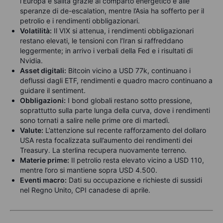
l’Europa è salita grazie al comparto energetico e alle
speranze di de-escalation, mentre l’Asia ha sofferto per il
petrolio e i rendimenti obbligazionari.
Volatilità:
Il VIX si attenua, i rendimenti obbligazionari
restano elevati, le tensioni con l’Iran si raffreddano
leggermente; in arrivo i verbali della Fed e i risultati di
Nvidia.
Asset digitali:
Bitcoin vicino a USD 77k, continuano i
deflussi dagli ETF, rendimenti e quadro macro continuano a
guidare il sentiment.
Obbligazioni:
I bond globali restano sotto pressione,
soprattutto sulla parte lunga della curva, dove i rendimenti
sono tornati a salire nelle prime ore di martedì.
Valute:
L’attenzione sul recente rafforzamento del dollaro
USA resta focalizzata sull’aumento dei rendimenti dei
Treasury. La sterlina recupera nuovamente terreno.
Materie prime:
Il petrolio resta elevato vicino a USD 110,
mentre l’oro si mantiene sopra USD 4.500.
Eventi macro:
Dati su occupazione e richieste di sussidi
nel Regno Unito, CPI canadese di aprile.