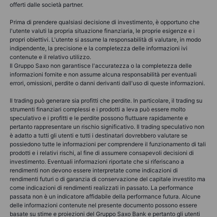
offerti dalle società partner.
Prima di prendere qualsiasi decisione di investimento, è opportuno che
l'utente valuti la propria situazione finanziaria, le proprie esigenze e i
propri obiettivi. L'utente si assume la responsabilità di valutare, in modo
indipendente, la precisione e la completezza delle informazioni ivi
contenute e il relativo utilizzo.
Il Gruppo Saxo non garantisce l'accuratezza o la completezza delle
informazioni fornite e non assume alcuna responsabilità per eventuali
errori, omissioni, perdite o danni derivanti dall'uso di queste informazioni.
Il trading può generare sia profitti che perdite. In particolare, il trading su
strumenti finanziari complessi e i prodotti a leva può essere molto
speculativo e i profitti e le perdite possono fluttuare rapidamente e
pertanto rappresentare un rischio significativo. Il trading speculativo non
è adatto a tutti gli utenti e tutti i destinatari dovrebbero valutare se
possiedono tutte le informazioni per comprendere il funzionamento di tali
prodotti e i relativi rischi, al fine di assumere consapevoli decisioni di
investimento. Eventuali informazioni riportate che si riferiscano a
rendimenti non devono essere interpretate come indicazioni di
rendimenti futuri o di garanzia di conservazione del capitale investito ma
come indicazioni di rendimenti realizzati in passato. La performance
passata non è un indicatore affidabile della performance futura. Alcune
delle informazioni contenute nel presente documento possono essere
basate su stime e proiezioni del Gruppo Saxo Bank e pertanto gli utenti