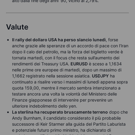
alto dalla fine degli anni ’90, vicino al 2,79%.
Valute
Il rally del dollaro USA ha perso slancio lunedì
, forse
anche grazie alle speranze di un accordo di pace con l’Iran
dopo il calo del petrolio, ma la forza del biglietto verde è
tornata martedì, con il focus che resta sull’aumento dei
rendimenti dei Treasury USA.
EURUSD
è sceso a 1,1634
nelle prime ore europee di martedì, dopo un massimo di
1,1662 registrato nella sessione asiatica.
USDJPY
ha
continuato a risalire verso i massimi di lunedì appena sopra
quota 159,00, mentre il mercato sembra intenzionato a
testare ancora una volta la volontà del Ministero delle
Finanze giapponese di intervenire per prevenire un
ulteriore indebolimento dello yen.
La sterlina ha recuperato bruscamente terreno
dopo che
Andy Burnham, il candidato considerato il più probabile
successore di Keir Starmer alla guida del Partito Laburista
e potenziale futuro primo ministro, ha dichiarato di