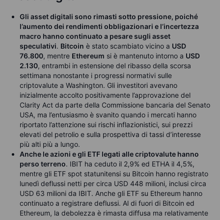
Gli asset digitali sono rimasti sotto pressione, poiché
l’aumento dei rendimenti obbligazionari e l’incertezza
macro hanno continuato a pesare sugli asset
speculativi
.
Bitcoin
è stato scambiato vicino a
USD
76.800
, mentre
Ethereum
si è mantenuto intorno a
USD
2.130
, entrambi in estensione del ribasso della scorsa
settimana nonostante i progressi normativi sulle
criptovalute a Washington. Gli investitori avevano
inizialmente accolto positivamente l’approvazione del
Clarity Act da parte della Commissione bancaria del Senato
USA, ma l’entusiasmo è svanito quando i mercati hanno
riportato l’attenzione sui rischi inflazionistici, sui prezzi
elevati del petrolio e sulla prospettiva di tassi d’interesse
più alti più a lungo.
Anche le azioni e gli ETF legati alle criptovalute hanno
perso terreno
. IBIT ha ceduto il 2,9% ed ETHA il 4,5%,
mentre gli ETF spot statunitensi su Bitcoin hanno registrato
lunedì deflussi netti per circa USD 448 milioni, inclusi circa
USD 63 milioni da IBIT. Anche gli ETF su Ethereum hanno
continuato a registrare deflussi. Al di fuori di Bitcoin ed
Ethereum, la debolezza è rimasta diffusa ma relativamente