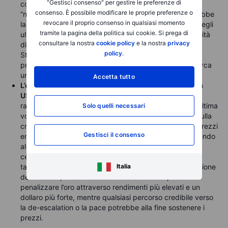
"Gestisci consenso" per gestire le preferenze di
consentendo la prosecuzione di quelli che ha definito
consenso. È possibile modificare le proprie preferenze o
“negoziati seri”. Secondo le notizie, nessuna nave avrebbe
revocare il proprio consenso in qualsiasi momento
lasciato il principale terminal di esportazione iraniano negli
tramite la pagina della politica sui cookie. Si prega di
ultimi 10 giorni, aumentando potenzialmente le possibilità
consultare la nostra
cookie policy
e la nostra
privacy
di un accordo. Nel complesso, il traffico attraverso lo
policy
.
Stretto di Hormuz resta solo una frazione dei livelli
prebellici, nonostante questo passaggio rappresenti circa
un quinto dell’offerta globale di petrolio.
Accetta tutto
L’oro continua a mantenersi sopra il supporto di area
USD 4.500
, con il prossimo livello chiave al ribasso
rappresentato dalla media mobile a 200 giorni, vista l’ultima
Solo quelli necessari
volta vicino a USD 4.355. I trader restano focalizzati sulla
crisi in Medio Oriente e sull’impatto inflazionistico dei prezzi
Gestisci il consenso
energetici persistentemente elevati, che stanno spingendo
al rialzo l’inflazione globale e costringendo le banche
centrali a spostare l’attenzione verso possibili rialzi dei
tassi. Questo aiuta a spiegare l’attuale funzione di reazione
Italia
del mercato, in cui l’escalation delle tensioni può
penalizzare l’oro attraverso rendimenti più elevati e un
dollaro più forte, mentre qualsiasi percorso credibile verso
la de-escalation o la pace potrebbe alla fine sostenere i
prezzi.