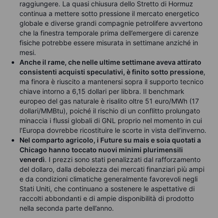
raggiungere. La quasi chiusura dello Stretto di Hormuz
continua a mettere sotto pressione il mercato energetico
globale e diverse grandi compagnie petrolifere avvertono
che la finestra temporale prima dell’emergere di carenze
fisiche potrebbe essere misurata in settimane anziché in
mesi.
Anche il rame, che nelle ultime settimane aveva attirato
consistenti acquisti speculativi, è finito sotto pressione
,
ma finora è riuscito a mantenersi sopra il supporto tecnico
chiave intorno a 6,15 dollari per libbra. Il benchmark
europeo del gas naturale è risalito oltre 51 euro/MWh (17
dollari/MMBtu), poiché il rischio di un conflitto prolungato
minaccia i flussi globali di GNL proprio nel momento in cui
l’Europa dovrebbe ricostituire le scorte in vista dell’inverno.
Nel comparto agricolo, i Future su mais e soia quotati a
Chicago hanno toccato nuovi minimi plurimensili
venerdì
. I prezzi sono stati penalizzati dal rafforzamento
del dollaro, dalla debolezza dei mercati finanziari più ampi
e da condizioni climatiche generalmente favorevoli negli
Stati Uniti, che continuano a sostenere le aspettative di
raccolti abbondanti e di ampie disponibilità di prodotto
nella seconda parte dell’anno.