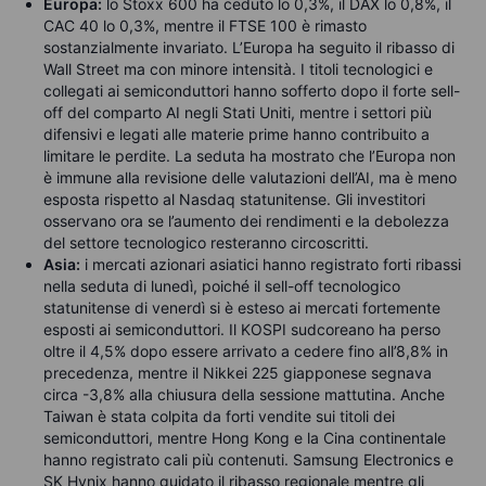
Europa:
lo Stoxx 600 ha ceduto lo 0,3%, il DAX lo 0,8%, il
CAC 40 lo 0,3%, mentre il FTSE 100 è rimasto
sostanzialmente invariato. L’Europa ha seguito il ribasso di
Wall Street ma con minore intensità. I titoli tecnologici e
collegati ai semiconduttori hanno sofferto dopo il forte sell-
off del comparto AI negli Stati Uniti, mentre i settori più
difensivi e legati alle materie prime hanno contribuito a
limitare le perdite. La seduta ha mostrato che l’Europa non
è immune alla revisione delle valutazioni dell’AI, ma è meno
esposta rispetto al Nasdaq statunitense. Gli investitori
osservano ora se l’aumento dei rendimenti e la debolezza
del settore tecnologico resteranno circoscritti.
Asia:
i mercati azionari asiatici hanno registrato forti ribassi
nella seduta di lunedì, poiché il sell-off tecnologico
statunitense di venerdì si è esteso ai mercati fortemente
esposti ai semiconduttori. Il KOSPI sudcoreano ha perso
oltre il 4,5% dopo essere arrivato a cedere fino all’8,8% in
precedenza, mentre il Nikkei 225 giapponese segnava
circa -3,8% alla chiusura della sessione mattutina. Anche
Taiwan è stata colpita da forti vendite sui titoli dei
semiconduttori, mentre Hong Kong e la Cina continentale
hanno registrato cali più contenuti. Samsung Electronics e
SK Hynix hanno guidato il ribasso regionale mentre gli