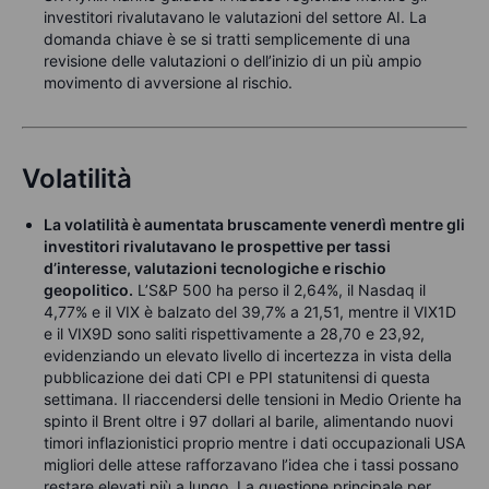
investitori rivalutavano le valutazioni del settore AI. La
domanda chiave è se si tratti semplicemente di una
revisione delle valutazioni o dell’inizio di un più ampio
movimento di avversione al rischio.
Volatilità
La volatilità è aumentata bruscamente venerdì mentre gli
investitori rivalutavano le prospettive per tassi
d’interesse, valutazioni tecnologiche e rischio
geopolitico.
L’S&P 500 ha perso il 2,64%, il Nasdaq il
4,77% e il VIX è balzato del 39,7% a 21,51, mentre il VIX1D
e il VIX9D sono saliti rispettivamente a 28,70 e 23,92,
evidenziando un elevato livello di incertezza in vista della
pubblicazione dei dati CPI e PPI statunitensi di questa
settimana. Il riaccendersi delle tensioni in Medio Oriente ha
spinto il Brent oltre i 97 dollari al barile, alimentando nuovi
timori inflazionistici proprio mentre i dati occupazionali USA
migliori delle attese rafforzavano l’idea che i tassi possano
restare elevati più a lungo. La questione principale per