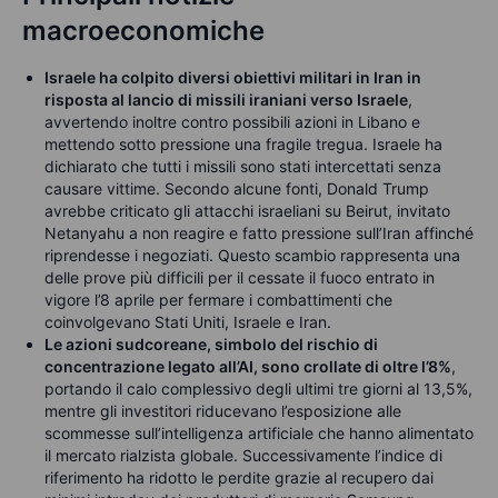
macroeconomiche
Israele ha colpito diversi obiettivi militari in Iran in
risposta al lancio di missili iraniani verso Israele
,
avvertendo inoltre contro possibili azioni in Libano e
mettendo sotto pressione una fragile tregua. Israele ha
dichiarato che tutti i missili sono stati intercettati senza
causare vittime. Secondo alcune fonti, Donald Trump
avrebbe criticato gli attacchi israeliani su Beirut, invitato
Netanyahu a non reagire e fatto pressione sull’Iran affinché
riprendesse i negoziati. Questo scambio rappresenta una
delle prove più difficili per il cessate il fuoco entrato in
vigore l’8 aprile per fermare i combattimenti che
coinvolgevano Stati Uniti, Israele e Iran.
Le azioni sudcoreane, simbolo del rischio di
concentrazione legato all’AI, sono crollate di oltre l’8%
,
portando il calo complessivo degli ultimi tre giorni al 13,5%,
mentre gli investitori riducevano l’esposizione alle
scommesse sull’intelligenza artificiale che hanno alimentato
il mercato rialzista globale. Successivamente l’indice di
riferimento ha ridotto le perdite grazie al recupero dai