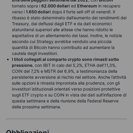
tornato sopra i
62.000 dollari
ed
Ethereum
in recupero
verso i
1.650 dollari
dopo il forte sell-off di venerdì. Il
ribasso è stato determinato dall’aumento dei rendimenti dei
Treasury, dai deflussi dagli ETF e da dati economici
statunitensi superiori alle attese che hanno ridotto le
aspettative di un allentamento dei tassi. Inoltre, le notizie
secondo cui Strategy avrebbe venduto una piccola
quantità di Bitcoin hanno contribuito ad aumentare la
cautela degli investitori.
I titoli collegati al comparto crypto sono rimasti sotto
pressione
, con IBIT in calo del 5,2%, ETHA dell’11,3%,
COIN del 7,2% e MSTR del 6,9%, a testimonianza della
persistente avversione al rischio nel settore. Anche l’attività
sulle opzioni è rimasta improntata alla prudenza, con gli
investitori istituzionali orientati verso posizioni protettive
sugli ETF crypto e su COIN in vista dei dati sull’inflazione di
questa settimana e della riunione della Federal Reserve
della prossima settimana.
Obbligazioni