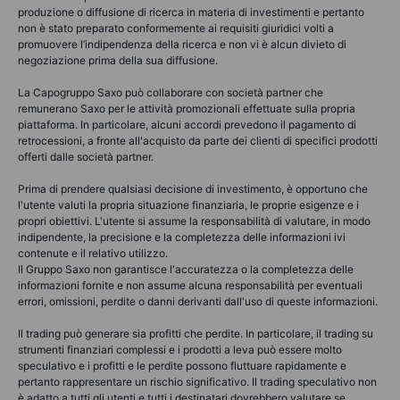
produzione o diffusione di ricerca in materia di investimenti e pertanto
non è stato preparato conformemente ai requisiti giuridici volti a
promuovere l’indipendenza della ricerca e non vi è alcun divieto di
negoziazione prima della sua diffusione.
La Capogruppo Saxo può collaborare con società partner che
remunerano Saxo per le attività promozionali effettuate sulla propria
piattaforma. In particolare, alcuni accordi prevedono il pagamento di
retrocessioni, a fronte all'acquisto da parte dei clienti di specifici prodotti
offerti dalle società partner.
Prima di prendere qualsiasi decisione di investimento, è opportuno che
l'utente valuti la propria situazione finanziaria, le proprie esigenze e i
propri obiettivi. L'utente si assume la responsabilità di valutare, in modo
indipendente, la precisione e la completezza delle informazioni ivi
contenute e il relativo utilizzo.
Il Gruppo Saxo non garantisce l'accuratezza o la completezza delle
informazioni fornite e non assume alcuna responsabilità per eventuali
errori, omissioni, perdite o danni derivanti dall'uso di queste informazioni.
Il trading può generare sia profitti che perdite. In particolare, il trading su
strumenti finanziari complessi e i prodotti a leva può essere molto
speculativo e i profitti e le perdite possono fluttuare rapidamente e
pertanto rappresentare un rischio significativo. Il trading speculativo non
è adatto a tutti gli utenti e tutti i destinatari dovrebbero valutare se