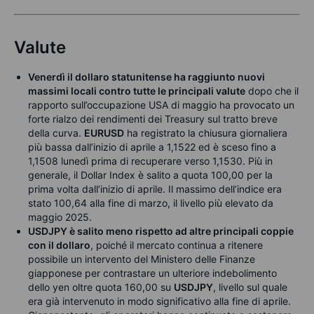
Valute
Venerdì il dollaro statunitense ha raggiunto nuovi
massimi locali contro tutte le principali valute
dopo che il
rapporto sull’occupazione USA di maggio ha provocato un
forte rialzo dei rendimenti dei Treasury sul tratto breve
della curva.
EURUSD
ha registrato la chiusura giornaliera
più bassa dall’inizio di aprile a 1,1522 ed è sceso fino a
1,1508 lunedì prima di recuperare verso 1,1530. Più in
generale, il Dollar Index è salito a quota 100,00 per la
prima volta dall’inizio di aprile. Il massimo dell’indice era
stato 100,64 alla fine di marzo, il livello più elevato da
maggio 2025.
USDJPY è salito meno rispetto ad altre principali coppie
con il dollaro
, poiché il mercato continua a ritenere
possibile un intervento del Ministero delle Finanze
giapponese per contrastare un ulteriore indebolimento
dello yen oltre quota 160,00 su
USDJPY
, livello sul quale
era già intervenuto in modo significativo alla fine di aprile.