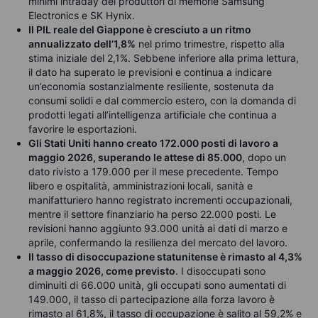
minimi intraday dei produttori di memorie Samsung
Electronics e SK Hynix.
Il PIL reale del Giappone è cresciuto a un ritmo
annualizzato dell’1,8%
nel primo trimestre, rispetto alla
stima iniziale del 2,1%. Sebbene inferiore alla prima lettura,
il dato ha superato le previsioni e continua a indicare
un’economia sostanzialmente resiliente, sostenuta da
consumi solidi e dal commercio estero, con la domanda di
prodotti legati all’intelligenza artificiale che continua a
favorire le esportazioni.
Gli Stati Uniti hanno creato 172.000 posti di lavoro a
maggio 2026, superando le attese di 85.000
, dopo un
dato rivisto a 179.000 per il mese precedente. Tempo
libero e ospitalità, amministrazioni locali, sanità e
manifatturiero hanno registrato incrementi occupazionali,
mentre il settore finanziario ha perso 22.000 posti. Le
revisioni hanno aggiunto 93.000 unità ai dati di marzo e
aprile, confermando la resilienza del mercato del lavoro.
Il tasso di disoccupazione statunitense è rimasto al 4,3%
a maggio 2026, come previsto
. I disoccupati sono
diminuiti di 66.000 unità, gli occupati sono aumentati di
149.000, il tasso di partecipazione alla forza lavoro è
rimasto al 61,8%, il tasso di occupazione è salito al 59,2% e