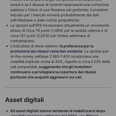
lunedì è se il ribasso di venerdì rappresenti una correzione
salutare o l’inizio di una flessione più profonda; il prossimo
impulso per i mercati arriverà probabilmente dai dati
sull’inflazione e dalle notizie geopolitiche.
Le opzioni sull’SPX incorporano attualmente un movimento
atteso di circa 79 punti (1,08%) per la seduta odierna e di
circa 151 punti (2,05%) per l’intera settimana di
contrattazioni.
L’indicatore di skew odierno:
la preferenza per la
protezione dai ribassi resta ben evidente
. Le opzioni put
at-the-money nell’area 7.380-7.400 incorporano una
volatilità implicita vicina al 43%, rispetto a circa il 23% delle
call comparabili,
suggerendo che gli investitori
continuano a privilegiare la copertura dai ribassi
piuttosto che acquisti aggressivi sui cali.
Asset digitali
Gli asset digitali stanno tentando di stabilizzarsi dopo
una delle peggiori settimane dal 2022
, con
Bitcoin