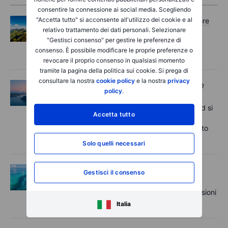
consentire la connessione ai social media. Scegliendo
"Accetta tutto" si acconsente all'utilizzo dei cookie e al
Opzioni
Mercoledì 05 agosto 2026, ore
relativo trattamento dei dati personali. Selezionare
11:30
"Gestisci consenso" per gestire le preferenze di
Options Brief - I record si estendono,
consenso. È possibile modificare le proprie preferenze o
aumentano le coperture – 5 agosto 2026
revocare il proprio consenso in qualsiasi momento
tramite la pagina della politica sui cookie. Si prega di
consultare la nostra
cookie policy
e la nostra
privacy
Macro
Mercoledì 05 agosto 2026, ore
policy
.
06:02
Rapida panoramica del mercato - I record si
Accetta tutto
aggiornano grazie alle speranze di un
accordo sullo Stretto di Hormuz - 5 agosto
2026
Solo quelli necessari
Opzioni
Martedì 04 agosto 2026, ore
Gestisci il consenso
11:55
Options Brief - Rally delle mega-cap, tensioni
sui semiconduttori - 4 agosto 2026
Italia