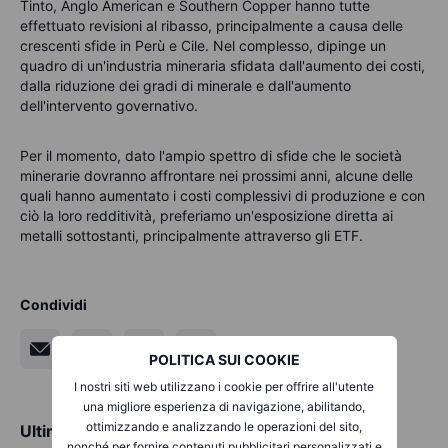
Tinto, Anglo American e Southern Copper hanno tutte
effettuato revisioni al ribasso, principalmente a causa delle
crescenti sfide in Perù e Cile. Nel complesso, dipinge un
quadro di un'industria mineraria sfidata dall'aumento dei costi,
dalla riduzione dei gradi di minerale e dall'aumento
dell'intervento governativo.
Per il momento, dato l'ampio spettro di sfide che le società
minerarie dovranno affrontare nei prossimi anni, alcune delle
quali hanno aumentato i costi complessivi di produzione e con
ciò la loro redditività, preferiamo un'esposizione diretta ai
metalli sottostanti, principalmente attraverso gli ETF.
Condividi
POLITICA SUI COOKIE
I nostri siti web utilizzano i cookie per offrire all'utente
una migliore esperienza di navigazione, abilitando,
ottimizzando e analizzando le operazioni del sito,
Ultime analisi di mercato
nonché per fornire contenuti pubblicitari personalizzati e