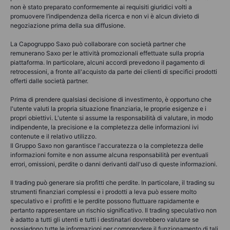
non è stato preparato conformemente ai requisiti giuridici volti a
promuovere l’indipendenza della ricerca e non vi è alcun divieto di
negoziazione prima della sua diffusione.
La Capogruppo Saxo può collaborare con società partner che
remunerano Saxo per le attività promozionali effettuate sulla propria
piattaforma. In particolare, alcuni accordi prevedono il pagamento di
retrocessioni, a fronte all'acquisto da parte dei clienti di specifici prodotti
offerti dalle società partner.
Prima di prendere qualsiasi decisione di investimento, è opportuno che
l'utente valuti la propria situazione finanziaria, le proprie esigenze e i
propri obiettivi. L'utente si assume la responsabilità di valutare, in modo
indipendente, la precisione e la completezza delle informazioni ivi
contenute e il relativo utilizzo.
Il Gruppo Saxo non garantisce l'accuratezza o la completezza delle
informazioni fornite e non assume alcuna responsabilità per eventuali
errori, omissioni, perdite o danni derivanti dall'uso di queste informazioni.
Il trading può generare sia profitti che perdite. In particolare, il trading su
strumenti finanziari complessi e i prodotti a leva può essere molto
speculativo e i profitti e le perdite possono fluttuare rapidamente e
pertanto rappresentare un rischio significativo. Il trading speculativo non
è adatto a tutti gli utenti e tutti i destinatari dovrebbero valutare se
possiedono tutte le informazioni per comprendere il funzionamento di tali