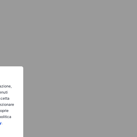
gazione,
enuti
ccetta
lezionare
roprie
olitica
y
.