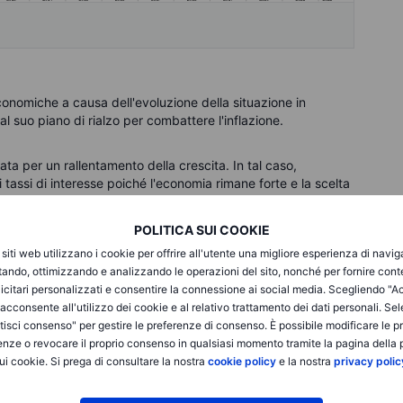
conomiche a causa dell'evoluzione della situazione in
al suo piano di rialzo per combattere l'inflazione.
a per un rallentamento della crescita. In tal caso,
 tassi di interesse poiché l'economia rimane forte e la scelta
nto, è lecito aspettarsi che la curva dei rendimenti continui
POLITICA SUI COOKIE
i siti web utilizzano i cookie per offrire all'utente una migliore esperienza di navi
 statunitensi a due anni hanno testato una forte resistenza al
itando, ottimizzando e analizzando le operazioni del sito, nonché per fornire cont
019, quando il tasso del Fed fund era del 2,5%. La Fed sta
icitari personalizzati e consentire la connessione ai social media. Scegliendo "A
 entro la fine dell'anno e al 2,75% nel 2023. Supponiamo che i
i acconsente all'utilizzo dei cookie e al relativo trattamento dei dati personali. Se
rescita. In tal caso, c'è sicuramente spazio per i rendimenti
isci consenso" per gestire le preferenze di consenso. È possibile modificare le p
lutare i rialzi dei tassi per il 2023 durante tutto l'anno.
enze o revocare il proprio consenso in qualsiasi momento tramite la pagina della p
ià stati ampiamente prezzati nella parte anteriore della curva
ui cookie. Si prega di consultare la nostra
cookie policy
e la nostra
privacy polic
nari: o la crescita economica rimane sostenuta per tutto
 i tassi come pianificato, oppure la crescita subirà un duro