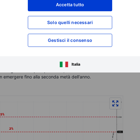
l mercato a riconsiderare i rialzi dei tassi per il 2023. Nel
Accetta tutto
enti a 2 anni muoversi verso il 2,5%. Nel secondo scenario,
arrebbe attorno ai valori che vediamo oggi.
Solo quelli necessari
vedere i rendimenti a 2 anni superare il 2% a breve termine e
no all'estate, poiché il linguaggio della banca centrale è
Gestisci il consenso
 le prospettive macroeconomiche diventano più chiare, è
ione. In tal caso, i rendimenti a 2 anni rimarrebbero sui
Italia
 a lungo termine precipiteranno, a meno che non ci siano
on emergere fino alla seconda metà dell'anno.