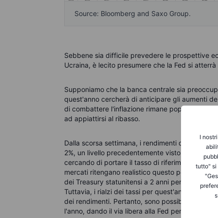
Source: Bloomberg and Saxo Group.
Sebbene sia difficile prevedere le prospettive e
Ucraina, è lecito presumere che la Fed si atterrà 
Supponiamo che la banca centrale sia preoccupat
quest'anno cercherà di anticipare gli aumenti dei
di combattere l'inflazione rimane popolare. Perta
ad appiattirsi al ribasso.
I nostr
Dalla scorsa settimana, i rendimenti dei Treasury
abil
2%, un livello precedentemente visto a maggio 2
pubbl
cercando di portare il tasso di riferimento al 2%
tutto" s
mercati ritengano realistico questo percorso di c
"Gest
dei Treasury statunitensi a 2 anni per iniziare a va
prefer
Tuttavia, i rialzi dei tassi per quest'anno sono g
s
dei rendimenti. Pertanto, sono possibili due sce
l'anno, dando il via libera alla Fed per aumentare