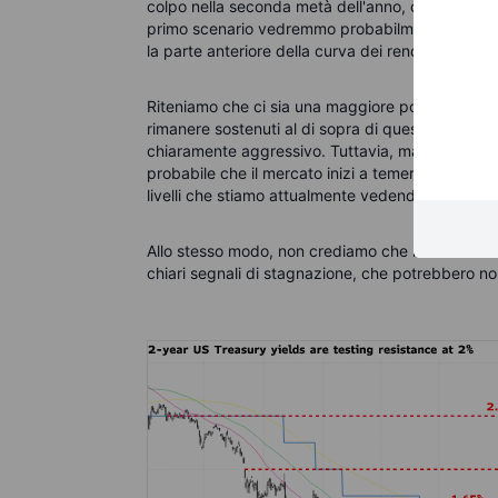
colpo nella seconda metà dell'anno, costringendo i
primo scenario vedremmo probabilmente i rendim
la parte anteriore della curva dei rendimenti rim
Riteniamo che ci sia una maggiore possibilità di 
rimanere sostenuti al di sopra di questo livello fi
chiaramente aggressivo. Tuttavia, man mano che
probabile che il mercato inizi a temere una recess
livelli che stiamo attualmente vedendo.
Allo stesso modo, non crediamo che i rendimenti
chiari segnali di stagnazione, che potrebbero n