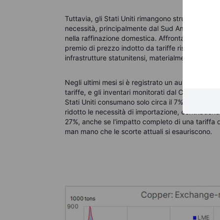
Tuttavia, gli Stati Uniti rimangono strutturalment
necessità, principalmente dal Sud America, a caus
nella raffinazione domestica. Affrontare questa 
premio di prezzo indotto da tariffe rischia di ren
infrastrutture statunitensi, materialmente più cos
Negli ultimi mesi si è registrato un aumento delle 
tariffe, e gli inventari monitorati dal CME ora s
Stati Uniti consumano solo circa il 7% del rame 
ridotto le necessità di importazione, contribuendo
27%, anche se l'impatto completo di una tariffa
man mano che le scorte attuali si esauriscono.