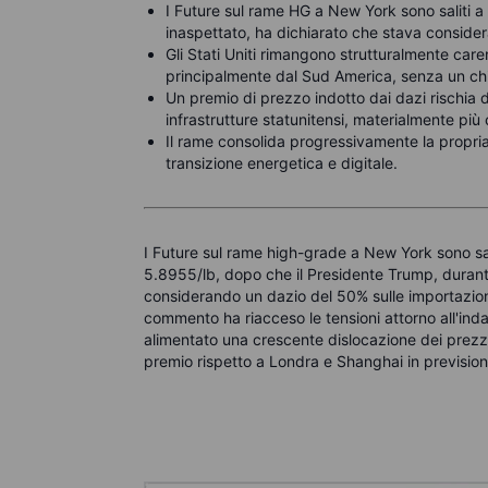
I Future sul rame HG a New York sono saliti
inaspettato, ha dichiarato che stava conside
Gli
Stati Uniti rimangono strutturalmente caren
principalmente dal Sud America, senza un chia
Un premio di prezzo indotto dai dazi rischia d
infrastrutture statunitensi, materialmente più 
Il rame consolida progressivamente la propria
transizione energetica e digitale.
I Future sul rame high-grade a New York sono s
5.8955/lb, dopo che il Presidente Trump, durant
considerando un dazio del 50% sulle importazioni
commento ha riacceso le tensioni attorno all'ind
alimentato una crescente dislocazione dei prez
premio rispetto a Londra e Shanghai in previsione 