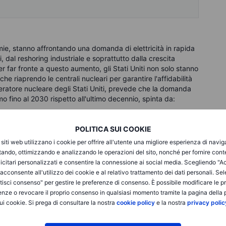
omie, stanno affrontando una domanda di elettricità in rapida
ti, dal reshoring industriale e soprattutto dalla crescita
er far fronte a questo aumento, gli Stati Uniti non solo stanno
e riaprendo le centrali nucleari per garantire l'affidabilità
peratore nucleare degli Stati Uniti, prevede che la domanda
tmo fino al 2030 rispetto all'ultimo decennio, spinta da:
POLITICA SUI COOKIE
ricarica
i siti web utilizzano i cookie per offrire all'utente una migliore esperienza di navi
itando, ottimizzando e analizzando le operazioni del sito, nonché per fornire cont
rutture digitali
icitari personalizzati e consentire la connessione ai social media. Scegliendo "A
causa delle temperature globali in aumento
i acconsente all'utilizzo dei cookie e al relativo trattamento dei dati personali. Se
isci consenso" per gestire le preferenze di consenso. È possibile modificare le p
 digitali e nell'energia pulita, rappresentano potenti driver
enze o revocare il proprio consenso in qualsiasi momento tramite la pagina della p
 che il consumo globale di rame aumenterà da 26 milioni di
ui cookie. Si prega di consultare la nostra
cookie policy
e la nostra
privacy polic
ate entro il 2035, un incremento del 26% alimentato quasi
e dalla digitalizzazione.