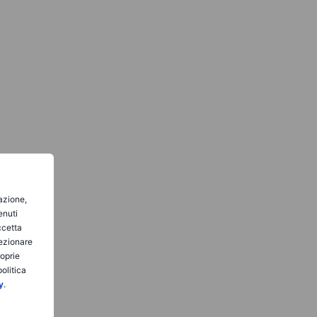
gazione,
enuti
ccetta
lezionare
roprie
olitica
y
.