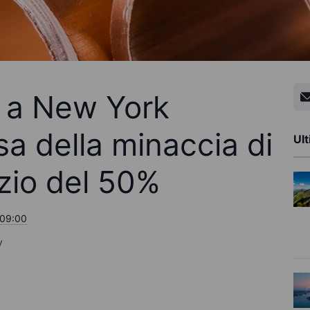
o a New York
a della minaccia di
Ult
zio del 50%
 09:00
y