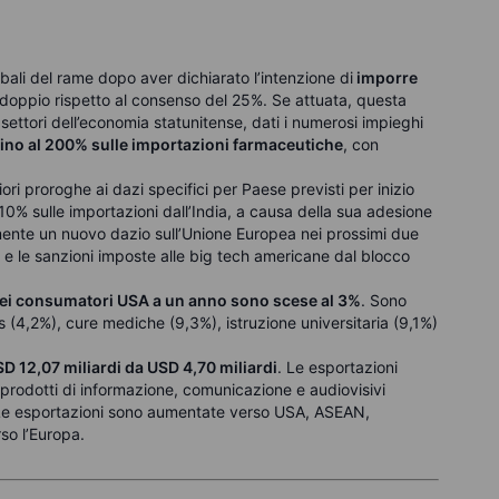
ali del rame dopo aver dichiarato l’intenzione di
imporre
il doppio rispetto al consenso del 25%. Se attuata, questa
ettori dell’economia statunitense, dati i numerosi impieghi
fino al 200% sulle importazioni farmaceutiche
, con
ri proroghe ai dazi specifici per Paese previsti per inizio
0% sulle importazioni dall’India, a causa della sua adesione
lmente un nuovo dazio sull’Unione Europea nei prossimi due
te e le sanzioni imposte alle big tech americane dal blocco
 dei consumatori USA a un anno sono scese al 3%
. Sono
 (4,2%), cure mediche (9,3%), istruzione universitaria (9,1%)
SD 12,07 miliardi da USD 4,70 miliardi
. Le esportazioni
prodotti di informazione, comunicazione e audiovisivi
 Le esportazioni sono aumentate verso USA, ASEAN,
so l’Europa.