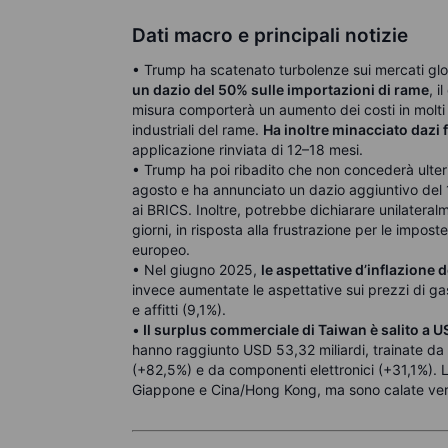
Dati macro e principali notizie
• Trump ha scatenato turbolenze sui mercati glob
un dazio del 50% sulle importazioni di rame
, 
misura comporterà un aumento dei costi in molti s
industriali del rame.
Ha inoltre minacciato dazi 
applicazione rinviata di 12–18 mesi.
• Trump ha poi ribadito che non concederà ulterio
agosto e ha annunciato un dazio aggiuntivo del 1
ai BRICS. Inoltre, potrebbe dichiarare unilatera
giorni, in risposta alla frustrazione per le impos
europeo.
• Nel giugno 2025,
le aspettative d’inflazione
invece aumentate le aspettative sui prezzi di gas
e affitti (9,1%).
•
Il surplus commerciale di Taiwan è salito a U
hanno raggiunto USD 53,32 miliardi, trainate da 
(+82,5%) e da componenti elettronici (+31,1%).
Giappone e Cina/Hong Kong, ma sono calate ver