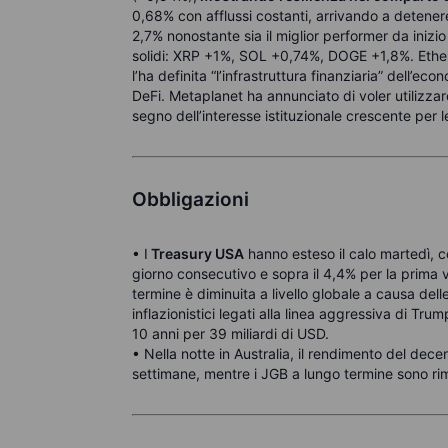
0,68% con afflussi costanti, arrivando a deten
2,7% nonostante sia il miglior performer da inizio
solidi: XRP +1%, SOL +0,74%, DOGE +1,8%. Ether
l’ha definita “l’infrastruttura finanziaria” dell’ec
DeFi. Metaplanet ha annunciato di voler utilizzar
segno dell’interesse istituzionale crescente per l
Obbligazioni
• I
Treasury USA
hanno esteso il calo martedì, c
giorno consecutivo e sopra il 4,4% per la prima 
termine è diminuita a livello globale a causa dell
inflazionistici legati alla linea aggressiva di Tru
10 anni per 39 miliardi di USD.
• Nella notte in Australia, il rendimento del dec
settimane, mentre i JGB a lungo termine sono rima