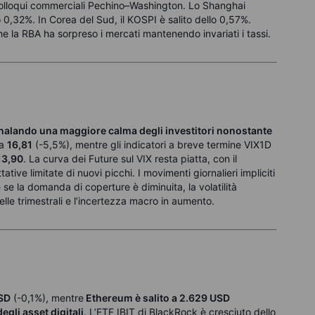
i colloqui commerciali Pechino–Washington. Lo Shanghai
0,32%. In Corea del Sud, il KOSPI è salito dello 0,57%.
 la RBA ha sorpreso i mercati mantenendo invariati i tassi.
egnalando una maggiore calma degli investitori nonostante
 a
16,81
(-5,5%), mentre gli indicatori a breve termine VIX1D
13,90
. La curva dei Future sul VIX resta piatta, con il
ative limitate di nuovi picchi. I movimenti giornalieri impliciti
se la domanda di coperture è diminuita, la volatilità
elle trimestrali e l’incertezza macro in aumento.
USD
(-0,1%), mentre
Ethereum è salito a 2.629 USD
gli asset digitali
. L’ETF IBIT di BlackRock è cresciuto dello