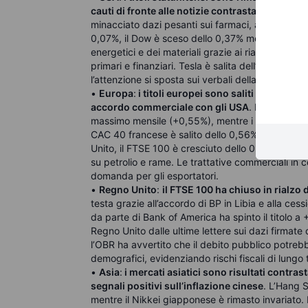
cauti di fronte alle notizie contrastanti sui dazi
minacciato dazi pesanti sui farmaci, anche se co
0,07%, il Dow è sceso dello 0,37% mentre il Nas
energetici e dei materiali grazie ai rialzi di rame
primari e finanziari. Tesla è salita dell’1,3%, Am
l’attenzione si sposta sui verbali della Fed in usci
•
Europa
:
i titoli europei sono saliti per il s
accordo commerciale con gli USA
. Lo STOXX 5
massimo mensile (+0,55%), mentre i funzionari la
CAC 40 francese è salito dello 0,56%, spinto da 
Unito, il FTSE 100 è cresciuto dello 0,54%, tra
su petrolio e rame. Le trattative commerciali in 
domanda per gli esportatori.
•
Regno Unito
:
il FTSE 100 ha chiuso in rialzo
testa grazie all’accordo di BP in Libia e alla cess
da parte di Bank of America ha spinto il titolo a
Regno Unito dalle ultime lettere sui dazi firmate
l’OBR ha avvertito che il debito pubblico potrebb
demografici, evidenziando rischi fiscali di lungo 
•
Asia
:
i mercati asiatici sono risultati contrast
segnali positivi sull’inflazione cinese
. L’Hang S
mentre il Nikkei giapponese è rimasto invariato