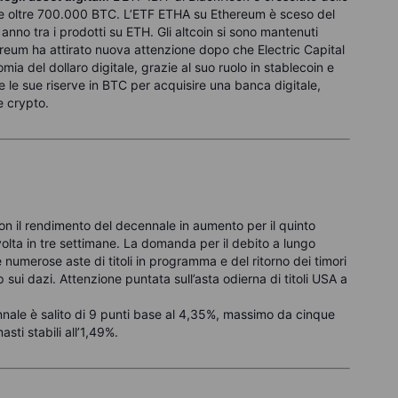
ere oltre 700.000 BTC. L’ETF ETHA su Ethereum è sceso del
 anno tra i prodotti su ETH. Gli altcoin si sono mantenuti
eum ha attirato nuova attenzione dopo che Electric Capital
onomia del dollaro digitale, grazie al suo ruolo in stablecoin e
e le sue riserve in BTC per acquisire una banca digitale,
e crypto.
on il rendimento del decennale in aumento per il quinto
volta in tre settimane. La domanda per il debito a lungo
e numerose aste di titoli in programma e del ritorno dei timori
mp sui dazi. Attenzione puntata sull’asta odierna di titoli USA a
ennale è salito di 9 punti base al 4,35%, massimo da cinque
sti stabili all’1,49%.