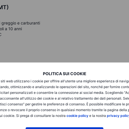
GMT)
i greggio e carburanti
oli a 10 anni
C
iling, Cintas Corporation, Kongsberg, Delta Airlines
POLITICA SUI COOKIE
i siti web utilizzano i cookie per offrire all'utente una migliore esperienza di navi
itando, ottimizzando e analizzando le operazioni del sito, nonché per fornire cont
025:
Oltre i confini americani –
icitari personalizzati e consentire la connessione ai social media. Scegliendo "A
 è la tua migliore alleata
i acconsente all'utilizzo dei cookie e al relativo trattamento dei dati personali. Se
isci consenso" per gestire le preferenze di consenso. È possibile modificare le p
enze o revocare il proprio consenso in qualsiasi momento tramite la pagina della p
ui cookie. Si prega di consultare la nostra
cookie policy
e la nostra
privacy polic
iù invariati martedì
,
mentre gli investitori sono rimasti