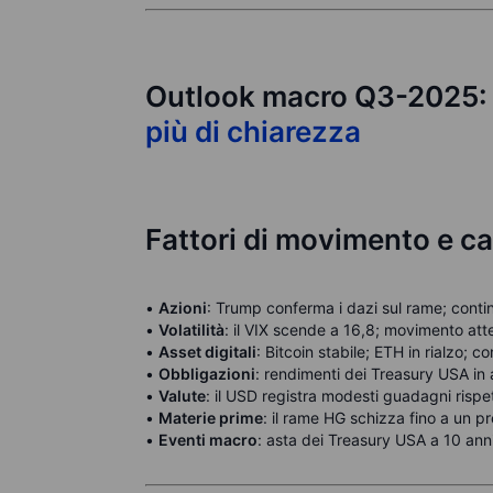
Outlook macro Q3-2025
più di chiarezza
Fattori di movimento e ca
•
Azioni
: Trump conferma i dazi sul rame; continua
•
Volatilità
: il VIX scende a 16,8; movimento at
•
Asset digitali
: Bitcoin stabile; ETH in rialzo; c
•
Obbligazioni
: rendimenti dei Treasury USA in a
•
Valute
: il USD registra modesti guadagni rispet
•
Materie prime
: il rame HG schizza fino a un p
•
Eventi macro
: asta dei Treasury USA a 10 ann