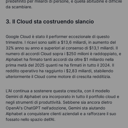
predefinito per miliardi
di persone
, e quella
abitudine
è difficile
da s
cambiare
.
3. Il Cloud sta costruendo slancio
Google Cloud è stato il performer eccezionale di questo
trimestre. I ricavi sono saliti a
$13,6 miliardi, in aumento del
32% anno su anno e superiori al consenso di
$13,1 miliardi. Il
numero di accordi Cloud sopra i
$250 milioni è raddoppiato, e
Alphabet ha firmato tanti accordi da oltre
$1 miliardo nella
prima metà del 2025 quanti ne ha firmati in
tutto il 2024. Il
reddito operativo ha raggiunto i
$2,83 miliardi, stabilendo
ulteriormente il Cloud come motore di crescita redditizia.
L'AI continua a sostenere questa crescita, con il modello
Gemini di Alphabet ora incorporato in tutto il portfolio cloud e
negli strumenti di produttività. Sebbene sia ancora dietro
OpenAI's
ChatGPT nell'adozione, Gemini sta aiutando
Alphabet a conquistare clienti aziendali e a rafforzare il suo
fossato nello spazio
dell’
AI.