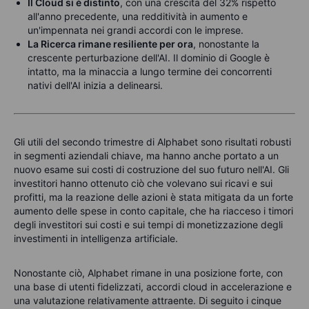
Il Cloud si è distinto
, con una crescita del 32% rispetto
all'anno precedente, una redditività in aumento e
un'impennata nei grandi accordi con le imprese.
La Ricerca rimane resiliente per ora
, nonostante la
crescente perturbazione dell'AI. Il dominio di Google è
intatto, ma la minaccia a lungo termine dei concorrenti
nativi dell'AI inizia a delinearsi.
Gli utili del secondo trimestre di Alphabet
sono
risultati robusti
in segmenti aziendali chiave, ma hanno anche portato a un
nuovo
esame
sui costi di costruzione del suo futuro nell'AI. Gli
investitori hanno ottenuto ciò che volevano
sui ricavi e sui
profitti, ma la reazione delle azioni è stata mitigata da un forte
aumento delle spese in conto capitale, che ha riacceso i timori
degli investitori sui costi e sui tempi di monetizzazione de
gli
investimenti in
intelligenza artificiale
.
Nonostante ciò, Alphabet rimane in una posizione forte, con
una base di utenti fidelizzati, accordi cloud in accelerazione e
una valutazione relativamente attraente. Di seguito i cinque