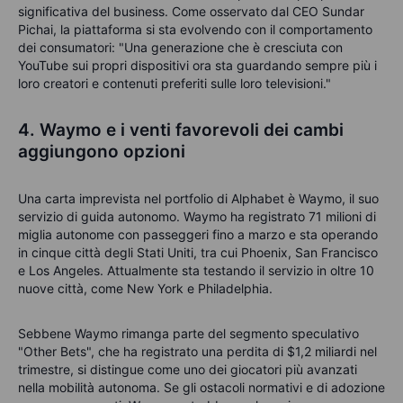
significativa del business. Come osservato dal CEO Sundar
Pichai, la piattaforma si sta evolvendo con il comportamento
dei consumatori: "Una generazione che è cresciuta con
YouTube sui propri dispositivi ora sta guardando sempre più i
loro creatori e contenuti preferiti sulle loro televisioni."
4. Waymo e i venti favorevoli dei cambi
aggiungono opzioni
Una carta imprevista nel portfolio di Alphabet è
Waymo
, il suo
servizio di
guida
autonomo.
Waymo
ha
registrato 71 milioni di
miglia autonome con passeggeri fino a marzo e sta operando
in cinque città degli Stati Uniti, tra cui Phoenix, San Francisco
e Los Angeles. Attualmente sta testando
il servizio
in oltre
10
nuove città, come New York e Philadelphia.
Sebbene
Waymo
rimanga parte del segmento speculativo
"
Other
Bets
", che ha registrato una perdita di
$1,2 miliardi nel
trimestre, si distingue come uno dei giocatori più avanzati
nella mobilità autonoma. Se gli ostacoli normativi e di adozione