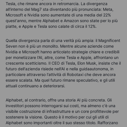
Tesla, che rimane ancora in retromarcia. La divergenza
all'interno del Mag7 sta diventando più pronunciata: Meta,
Microsoft e Nvidia sono aumentate di una media del 22%
quest'anno, mentre Alphabet e Amazon sono state per lo più
piatte, e Apple e Tesla sono calate di circa il 12%.
Quella divergenza parla di una verità più ampia: il
Magnificent
Seven non è più un monolito. Mentre alcune aziende come
Nvidia e Microsoft hanno articolato strategie chiare e credibili
per monetizzare l'AI, altre, come Tesla e Apple, affrontano un
crescente scetticismo. Il CEO di Tesla, Elon Musk, insiste che il
futuro dell'azienda risiede nell'AI e nell
a
guida
autonom
a
, in
particolare attraverso l'attività di
Ro
botaxi
c
he deve ancora
essere scalata. Ma quel futuro rimane speculativo, e gli utili
attuali continuano a deteriorarsi.
Alphabet, al contrario, offre una storia AI più concreta. Gli
investitori possono interrogarsi sui costi, ma almeno c'è una
visibile costruzione di infrastrutture e un core profittevole per
sostenere la visione. Questo è il motivo per cui gli utili di
Alphabet sono importanti oltre il suo stesso titolo. Rafforzano