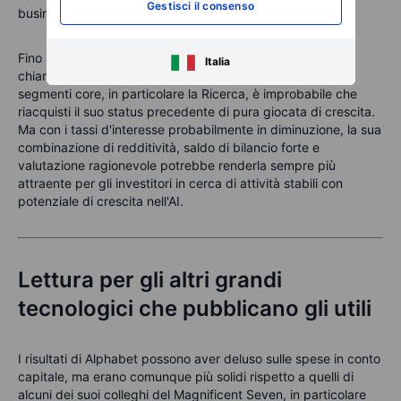
Gestisci il consenso
business che generano flussi di cassa.
Fino a quando Alphabet non riuscirà a fornire maggiore
Italia
chiarezza su come l'AI trasformerà l'economia dei suoi
segmenti core, in particolare la Ricerca, è improbabile che
riacquisti il suo status precedente di pura giocata di crescita.
Ma con i tassi d'interesse probabilmente in diminuzione, la sua
combinazione di redditività, saldo di bilancio forte e
valutazione ragionevole potrebbe renderla sempre più
attraente per gli investitori in cerca di attività stabili con
potenziale di crescita nell'AI.
Lettura per gli altri grandi
tecnologici che pubblicano gli utili
I risultati di Alphabet possono aver deluso sulle spese in conto
capitale, ma erano comunque più solidi rispetto a quelli di
alcuni dei suoi colleghi del
Magnificent
Seven, in particolare