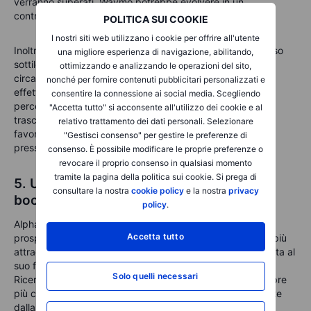
ve
rranno
superati,
Waymo
potrebbe evolvere in un
contributore
significativo
ai ricavi futuri di Alphabet.
POLITICA SUI COOKIE
I nostri siti web utilizzano i cookie per offrire all'utente
Inoltre, il dollaro americano più debole ha fornito un impulso
una migliore esperienza di navigazione, abilitando,
sottile ma importante
a
questo trimestre. Alphabet genera
ottimizzando e analizzando le operazioni del sito,
circa il 50% dei suoi ricavi dai mercati internazionali, e gli
nonché per fornire contenuti pubblicitari personalizzati e
effetti delle valute hanno aggiunto un intero punto
consentire la connessione ai social media. Scegliendo
percentuale alla crescita, un'inversione rispetto al
"Accetta tutto" si acconsente all'utilizzo dei cookie e al
trascinamento di un punto visto l'anno scorso. Quel vento
relativo trattamento dei dati personali. Selezionare
favorevole potrebbe continuare se il dollaro rimane sotto
"Gestisci consenso" per gestire le preferenze di
pressione a causa delle politiche della Fed in
evoluzione
.
consenso. È possibile modificare le proprie preferenze o
revocare il proprio consenso in qualsiasi momento
tramite la pagina della politica sui cookie. Si prega di
5. Una giocata tecnologica di valore nel
consultare la nostra
cookie policy
e la nostra
privacy
boom dell'AI
policy
.
Alphabet ora viene scambiata a un rapporto prezzo-utili
Accetta tutto
prospettico inferiore a 20x, rendendola una delle opzioni più
attraenti all'interno del gruppo Magnificent Seven. Abbinata al
suo forte saldo di cassa e alla continua redditività nella
Solo quelli necessari
Ricerca e nel Cloud, Alphabet potrebbe essere vista sempre
più come un nome tecnologico difensivo, meno dipendente
dalla monetizzazione speculativa dell'AI e più radicata nei