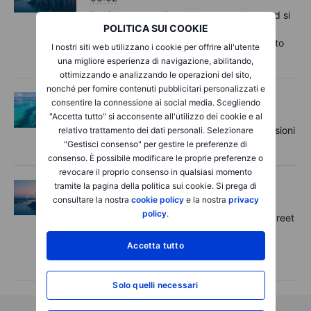
Rapida panoramica del mercato - I record si
POLITICA SUI COOKIE
aggiornano grazie alle speranze di un
accordo sullo Stretto di Hormuz - 5 agosto
I nostri siti web utilizzano i cookie per offrire all'utente
2026
una migliore esperienza di navigazione, abilitando,
ottimizzando e analizzando le operazioni del sito,
nonché per fornire contenuti pubblicitari personalizzati e
Opzioni
Martedì 04 agosto 2026, ore
consentire la connessione ai social media. Scegliendo
11:55
"Accetta tutto" si acconsente all'utilizzo dei cookie e al
Options Brief - Rally delle mega-cap, tensioni
relativo trattamento dei dati personali. Selezionare
sui semiconduttori - 4 agosto 2026
"Gestisci consenso" per gestire le preferenze di
consenso. È possibile modificare le proprie preferenze o
revocare il proprio consenso in qualsiasi momento
tramite la pagina della politica sui cookie. Si prega di
Macro
Martedì 04 agosto 2026, ore
consultare la nostra
06:26
cookie policy
e la nostra
privacy
policy
.
Rapida panoramica del mercato – Wall Street
sfiora un nuovo massimo storico mentre
persistono le tensioni sui titoli asiatici dei
Accetta tutto
semiconduttori – 4 agosto 2026
Solo quelli necessari