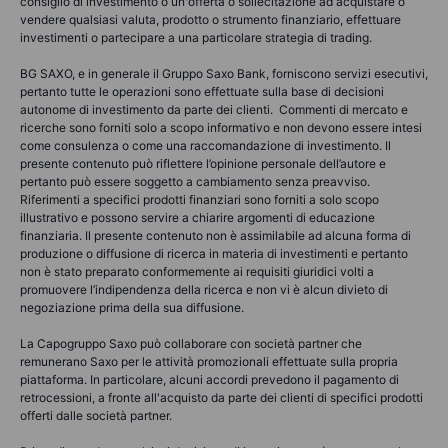
consiglio di investimento o un'offerta o sollecitazione ad acquistare o
vendere qualsiasi valuta, prodotto o strumento finanziario, effettuare
investimenti o partecipare a una particolare strategia di trading.
BG SAXO, e in generale il Gruppo Saxo Bank, forniscono servizi esecutivi,
pertanto tutte le operazioni sono effettuate sulla base di decisioni
autonome di investimento da parte dei clienti. Commenti di mercato e
ricerche sono forniti solo a scopo informativo e non devono essere intesi
come consulenza o come una raccomandazione di investimento. Il
presente contenuto può riflettere l’opinione personale dell’autore e
pertanto può essere soggetto a cambiamento senza preavviso.
Riferimenti a specifici prodotti finanziari sono forniti a solo scopo
illustrativo e possono servire a chiarire argomenti di educazione
finanziaria. Il presente contenuto non è assimilabile ad alcuna forma di
produzione o diffusione di ricerca in materia di investimenti e pertanto
non è stato preparato conformemente ai requisiti giuridici volti a
promuovere l’indipendenza della ricerca e non vi è alcun divieto di
negoziazione prima della sua diffusione.
La Capogruppo Saxo può collaborare con società partner che
remunerano Saxo per le attività promozionali effettuate sulla propria
piattaforma. In particolare, alcuni accordi prevedono il pagamento di
retrocessioni, a fronte all'acquisto da parte dei clienti di specifici prodotti
offerti dalle società partner.