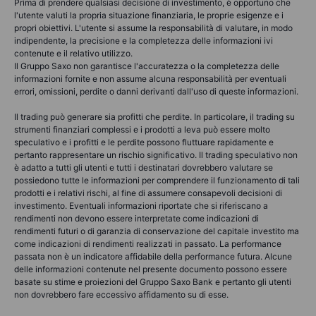
Prima di prendere qualsiasi decisione di investimento, è opportuno che
l'utente valuti la propria situazione finanziaria, le proprie esigenze e i
propri obiettivi. L'utente si assume la responsabilità di valutare, in modo
indipendente, la precisione e la completezza delle informazioni ivi
contenute e il relativo utilizzo.
Il Gruppo Saxo non garantisce l'accuratezza o la completezza delle
informazioni fornite e non assume alcuna responsabilità per eventuali
errori, omissioni, perdite o danni derivanti dall'uso di queste informazioni.
Il trading può generare sia profitti che perdite. In particolare, il trading su
strumenti finanziari complessi e i prodotti a leva può essere molto
speculativo e i profitti e le perdite possono fluttuare rapidamente e
pertanto rappresentare un rischio significativo. Il trading speculativo non
è adatto a tutti gli utenti e tutti i destinatari dovrebbero valutare se
possiedono tutte le informazioni per comprendere il funzionamento di tali
prodotti e i relativi rischi, al fine di assumere consapevoli decisioni di
investimento. Eventuali informazioni riportate che si riferiscano a
rendimenti non devono essere interpretate come indicazioni di
rendimenti futuri o di garanzia di conservazione del capitale investito ma
come indicazioni di rendimenti realizzati in passato. La performance
passata non è un indicatore affidabile della performance futura. Alcune
delle informazioni contenute nel presente documento possono essere
basate su stime e proiezioni del Gruppo Saxo Bank e pertanto gli utenti
non dovrebbero fare eccessivo affidamento su di esse.