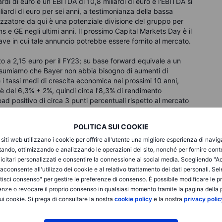
rdi di euro e un EBITDA di 10,8 miliardi di euro e l'EBITDA si
iardi di euro per sei anni, a testimonianza della bassa
lizzatore da qui è una potenziale divisione del gruppo per
e GE negli ultimi anni. Il prossimo Capital Markets Day è il
ve in cui tale annuncio potrebbe essere fornito al mercato.
tto a 2,15 euro per il FY23; su base forward equivale a un
ssumiamo che Bayer non abbia bisogno di aumenti di
i tassi medi di crescita economica nei prossimi 10 anni,
e è del 6,3% + 2%, quindi circa l'8,3% di rendimento
ead positivo di circa 3 punti percentuali rispetto al mercato
ti all'investimento in Bayer e il rischio che i dividendi possano
POLITICA SUI COOKIE
i siti web utilizzano i cookie per offrire all'utente una migliore esperienza di navi
ienda ha dimostrato la sua capacità di crescere nel corso di
itando, ottimizzando e analizzando le operazioni del sito, nonché per fornire cont
vestitore a lungo termine in Bayer ipotizza una risoluzione
icitari personalizzati e consentire la connessione ai social media. Scegliendo "A
robabile separazione di attività, una stabilizzazione o
i acconsente all'utilizzo dei cookie e al relativo trattamento dei dati personali. Se
 in futuro. Tutto ciò richiederà molta pazienza.
isci consenso" per gestire le preferenze di consenso. È possibile modificare le p
enze o revocare il proprio consenso in qualsiasi momento tramite la pagina della p
ui cookie. Si prega di consultare la nostra
cookie policy
e la nostra
privacy polic