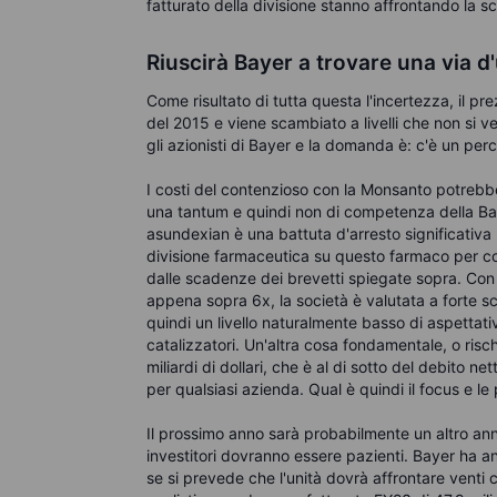
fatturato della divisione stanno affrontando la 
Riuscirà Bayer a trovare una via d
Come risultato di tutta questa l'incertezza, il p
del 2015 e viene scambiato a livelli che non si 
gli azionisti di Bayer e la domanda è: c'è un per
I costi del contenzioso con la Monsanto potrebbero
una tantum e quindi non di competenza della Baye
asundexian è una battuta d'arresto significativa 
divisione farmaceutica su questo farmaco per com
dalle scadenze dei brevetti spiegate sopra. Con 
appena sopra 6x, la società è valutata a forte s
quindi un livello naturalmente basso di aspettat
catalizzatori. Un'altra cosa fondamentale, o risc
miliardi di dollari, che è al di sotto del debito ne
per qualsiasi azienda. Qual è quindi il focus e le 
Il prossimo anno sarà probabilmente un altro ann
investitori dovranno essere pazienti. Bayer ha an
se si prevede che l'unità dovrà affrontare venti 