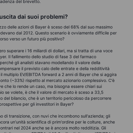
scadenza del brevetto.
'uscita dai suoi problemi?
rezzo delle azioni di Bayer è sceso del 68% dal suo massimo
vedevano dal 2012. Questo scenario è ovviamente difficile per
corso verso un futuro più positivo?
 superare i 16 miliardi di dollari, ma si tratta di una voce
r. Il fallimento dello studio di fase 3 del farmaco
perché gli analisti stavano modellando il valore della
pensare il previsto calo delle entrate e della redditività
il multiplo EV/EBITDA forward a 2 anni di Bayer che si aggira
conto (~33%) rispetto al mercato azionario complessivo. C'è
ive che lo rende un caso, ma bisogna essere chiari sui
hio se volete, è che il valore di mercato è sceso a 33,5
tto del bilancio, che è un territorio pericoloso da percorrere
prospettive per gli investitori in Bayer?
o di transizione, con nuvi che incombono sull'azienda; gli
cora un'unità scientifica di prim'ordine per le colture, anche
contrari nel 2024 anche se è ancora molto redditizia. Gli