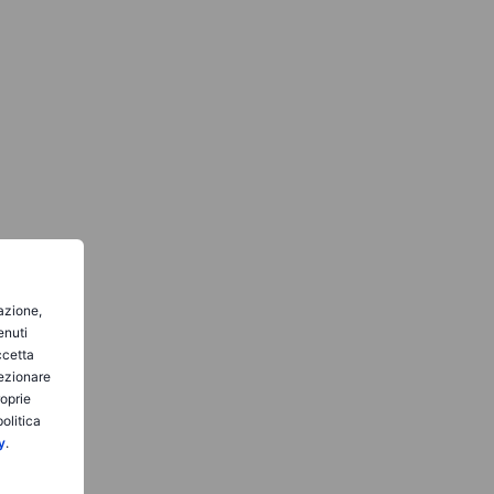
gazione,
enuti
ccetta
lezionare
roprie
olitica
y
.