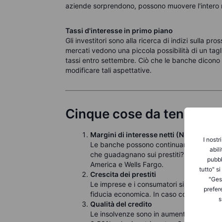
aziende sorprendono, possono muovere l'intero
Tassi d'interesse in primo piano
Gli investitori sono alla ricerca di indizi sulla 
mercati vedono una piccola possibilità di un tagl
tassi entro settembre. Ciò che le banche dicono s
modificare tali aspettative.
Cinque cose da tenere d'
Margini di interesse netti (NIM)
I nostr
Le banche possono continuare a guadagn
abil
che guadagnano sui prestiti? Cercate le
pubbl
America e Wells Fargo.
tutto" s
Crescita dei prestiti
"Gest
Le imprese e i consumatori si indebitano 
prefer
fiducia economica. In caso contrario, pot
s
Qualità del credito
Le insolvenze sono in aumento? Le perdit