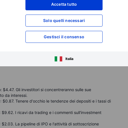
ro sale, potrebbe significare che lo stress finanziario sta
Accetta tutto
ro trarre vantaggio dal trading attivo su tassi e
Solo quelli necessari
ancora debole. Qualsiasi segno di vita qui sarebbe una
Gestisci il consenso
ne banche potrebbero aumentare i dividendi o riavviare i
ia, ma potrebbe anche sollevare perplessità se il rischio di
Italia
 $4.47. Gli investitori si concentreranno sulle sue
to da interessi.
 $0.87. Tenere d'occhio le tendenze dei depositi e i tassi di
 $9.62. I ricavi da trading e i commenti sull'investment
 $2.03. La pipeline di IPO e l'attività di sottoscrizione