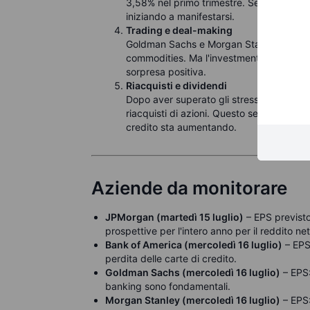
3,58% nel primo trimestre. Se questo nume
iniziando a manifestarsi.
Trading e deal-making
Goldman Sachs e Morgan Stanley potrebbe
commodities. Ma l'investment banking è 
sorpresa positiva.
Riacquisti e dividendi
Dopo aver superato gli stress test, alcu
riacquisti di azioni. Questo segnala fiduc
credito sta aumentando.
Aziende da monitorare
JPMorgan (martedì 15 luglio)
– EPS previsto:
prospettive per l'intero anno per il reddito net
Bank of America (mercoledì 16 luglio)
– EPS:
perdita delle carte di credito.
Goldman Sachs (mercoledì 16 luglio)
– EPS:
banking sono fondamentali.
Morgan Stanley (mercoledì 16 luglio)
– EPS: