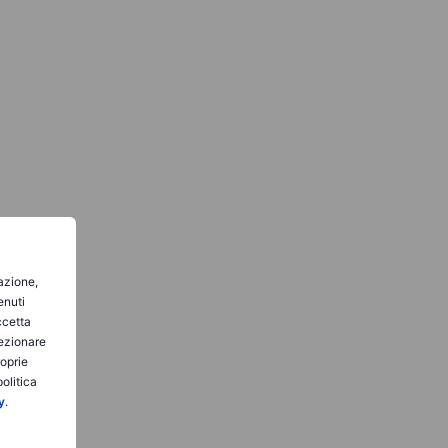
gazione,
enuti
ccetta
lezionare
roprie
olitica
y
.