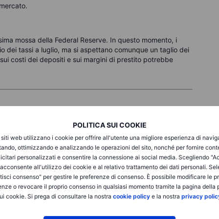
 mercato.
prossima mossa della Federal Reserve. In questo momento, i
io dei tassi a luglio, ma si aspettano comunque un taglio dei
ui costi dei depositi e sui margini di prestito potrebbe
occhio
POLITICA SUI COOKIE
i siti web utilizzano i cookie per offrire all'utente una migliore esperienza di navi
are uno spread sano tra ciò che pagano sui depositi e ciò
itando, ottimizzando e analizzando le operazioni del sito, nonché per fornire cont
 indicazioni aggiornate di JPMorgan e i commenti di Bank of
icitari personalizzati e consentire la connessione ai social media. Scegliendo "A
i acconsente all'utilizzo dei cookie e al relativo trattamento dei dati personali. Se
isci consenso" per gestire le preferenze di consenso. È possibile modificare le p
di più? Se i saldi dei prestiti aumentano, è un segno di
enze o revocare il proprio consenso in qualsiasi momento tramite la pagina della p
rebbe significare che le aziende si stanno trattenendo.
ui cookie. Si prega di consultare la nostra
cookie policy
e la nostra
privacy polic
e delle carte di credito di JPMorgan hanno raggiunto il