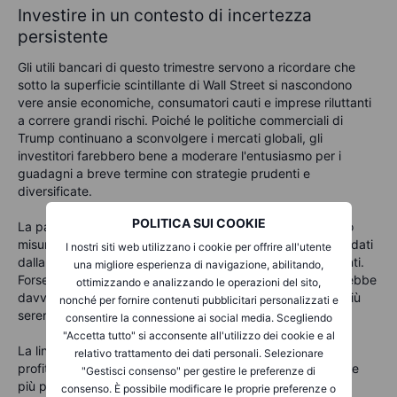
Investire in un contesto di incertezza
persistente
Gli utili bancari di questo trimestre servono a ricordare che
sotto la superficie scintillante di Wall Street si nascondono
vere ansie economiche, consumatori cauti e imprese riluttanti
a correre grandi rischi. Poiché le politiche commerciali di
Trump continuano a sconvolgere i mercati globali, gli
investitori farebbero bene a moderare l'entusiasmo per i
guadagni a breve termine con strategie prudenti e
diversificate.
POLITICA SUI COOKIE
La pazienza, la diversificazione ponderata e un approccio
misurato al rischio, senza inseguire profitti temporanei guidati
I nostri siti web utilizzano i cookie per offrire all'utente
dalla volatilità, si riveleranno probabilmente i più gratificanti.
una migliore esperienza di navigazione, abilitando,
Forse David Solomon di Goldman lo ha detto meglio: potrebbe
ottimizzando e analizzando le operazioni del sito,
davvero essere il momento di "fermarsi e aspettare cieli più
nonché per fornire contenuti pubblicitari personalizzati e
sereni".
consentire la connessione ai social media. Scegliendo
"Accetta tutto" si acconsente all'utilizzo dei cookie e al
La linea di fondo degli utili delle grandi banche è chiara: i
relativo trattamento dei dati personali. Selezionare
profitti record di Wall Street nascondono ansie economiche
"Gestisci consenso" per gestire le preferenze di
più profonde. Per gli investitori, questo significa rimanere
consenso. È possibile modificare le proprie preferenze o