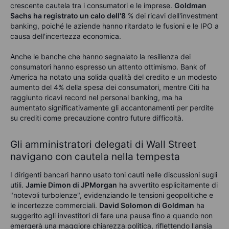
crescente cautela tra i consumatori e le imprese
.
Goldman
Sachs ha registrato un calo dell'8
% dei ricavi dell'investment
banking, poiché le aziende hanno ritardato le fusioni e le IPO a
causa dell'incertezza
economica.
Anche le banche che hanno segnalato la resilienza dei
consumatori hanno espresso un attento ottimismo. Bank of
America ha notato una solida qualità del credito e un modesto
aumento del 4% della spesa dei consumatori, mentre Citi ha
raggiunto ricavi record nel personal banking, ma ha
aumentato significativamente gli accantonamenti per perdite
su crediti come precauzione contro future difficoltà.
Gli amministratori delegati di Wall Street
navigano con cautela nella tempesta
I dirigenti bancari hanno usato toni cauti nelle discussioni sugli
utili.
Jamie Dimon di JPMorgan
ha avvertito esplicitamente di
"notevoli turbolenze", evidenziando le tensioni geopolitiche e
le
incertezze commerciali.
David Solomon di Goldman
ha
suggerito agli
investitori di fare una pausa fino a quando non
emergerà una maggiore chiarezza politica, riflettendo l'ansia