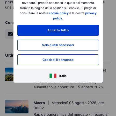
prudenti, diversificati e pazienti mentre il mercato percorre
revocare il proprio consenso in qualsiasi momento
una strada incerta.
tramite la pagina della politica sui cookie. Si prega di
consultare la nostra
cookie policy
e la nostra
privacy
policy
.
Condividi
Accetta tutto
Solo quelli necessari
Ultime analisi di mercato
Gestisci il consenso
Opzioni
Mercoledì 05 agosto 2026, ore
11:30
Italia
Options Brief - I record si estendono,
aumentano le coperture – 5 agosto 2026
Macro
Mercoledì 05 agosto 2026, ore
06:02
Rapida panoramica del mercato - I record si