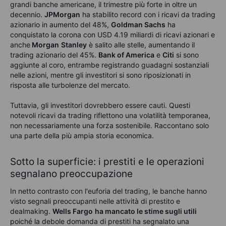
grandi banche americane, il trimestre più forte in oltre un
decennio
.
JPMorgan
ha stabilito record con i ricavi da trading
azionario in aumento del 48%,
Goldman Sachs
ha
conquistato la corona con USD 4.19 miliardi di ricavi azionari e
anche
Morgan
Stanley
è salito alle stelle, aumentando il
trading azionario del 45%.
Bank of America
e
Citi
si sono
aggiunte al coro, entrambe registrando guadagni sostanziali
nelle azioni, mentre gli investitori si sono riposizionati in
risposta alle turbolenze del mercato
.
Tuttavia, gli investitori dovrebbero essere cauti. Questi
notevoli ricavi da trading riflettono una volatilità temporanea,
non necessariamente una forza sostenibile. Raccontano solo
una parte della più ampia storia economica.
Sotto la superficie: i prestiti e le operazioni
segnalano preoccupazione
In netto contrasto con l'euforia del trading, le banche hanno
visto segnali preoccupanti nelle attività di prestito e
dealmaking.
Wells Fargo
ha mancato le stime sugli utili
poiché la
debole domanda di prestiti ha segnalato una