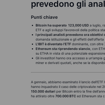
prevedono gli anali
Punti chiave
Bitcoin ha superato 123,000
USD
a luglio, r
ETF e agli sviluppi favorevoli della politica st
I principali analisti prevedono ora obiettivi d
domanda istituzionale e gli effetti dell'offerta
L'IBIT è diventato l'ETF
dominante, con oltre 
Ethereum sta riprendendo slancio
, con ETH
su ETHA in vista di una potenziale espansion
Gli investitori hanno ora accesso a un'ampia
miner e derivati quotati, anche se la disponibi
A gennaio, abbiamo esaminato il lancio dell'ETF IB
hanno inquadrato il caso delle criptovalute nel 2
150.000
dollari
per Bitcoin entro la fine dell'an
ha attirato oltre
700.000 BTC
ed Ethereum sta c