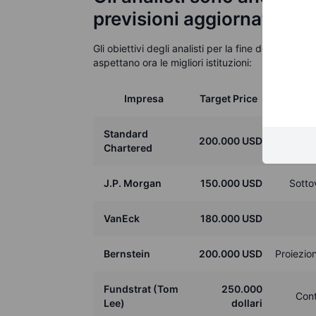
previsioni aggiornate per
Gli obiettivi degli analisti per la fine del 2025 s
aspettano ora le migliori istituzioni:
Impresa
Target Price
Standard
Assorbi
200.000 USD
Chartered
J.P. Morgan
150.000 USD
Sottov
VanEck
180.000 USD
Bernstein
200.000 USD
Proiezion
Fundstrat (Tom
250.000
Cont
Lee)
dollari