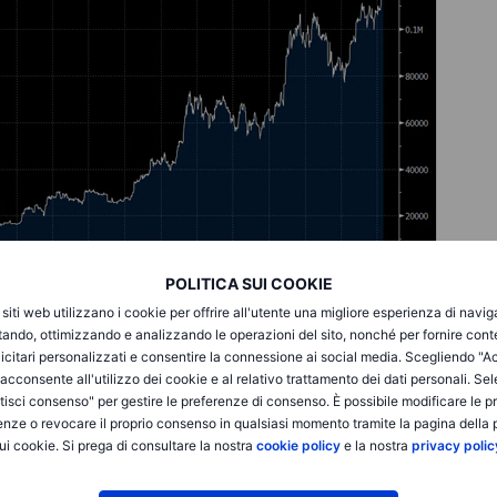
POLITICA SUI COOKIE
i siti web utilizzano i cookie per offrire all'utente una migliore esperienza di navi
ultimi 5 anni, che mostra una salita da sotto USD 10,000
itando, ottimizzando e analizzando le operazioni del sito, nonché per fornire cont
Le fasi chiave di accelerazione si sono verificate
icitari personalizzati e consentire la connessione ai social media. Scegliendo "A
 con un massimo storico di USD 120,000 raggiunto il 14
i acconsente all'utilizzo dei cookie e al relativo trattamento dei dati personali. Se
isci consenso" per gestire le preferenze di consenso. È possibile modificare le p
enze o revocare il proprio consenso in qualsiasi momento tramite la pagina della p
ui cookie. Si prega di consultare la nostra
cookie policy
e la nostra
privacy polic
ialzisti? Uno sguardo alle