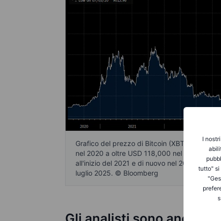
I nostr
Grafico del prezzo di Bitcoin (XBTUSD) negli 
abil
nel 2020 a oltre USD 118,000 nel luglio 2025. 
pubbl
all'inizio del 2021 e di nuovo nel 2024-2025,
tutto" s
luglio 2025. © Bloomberg
"Gest
prefer
s
Gli analisti sono ancora r