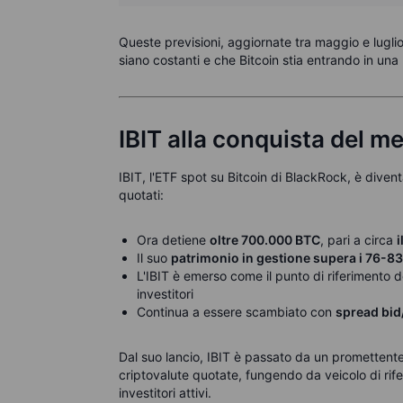
Queste previsioni, aggiornate tra maggio e luglio,
siano costanti e che Bitcoin stia entrando in una
IBIT alla conquista del m
IBIT, l'ETF spot su Bitcoin di BlackRock, è divent
quotati:
Ora detiene
oltre 700.000 BTC
, pari a circa
i
Il suo
patrimonio in gestione supera i 76-83 m
L'IBIT è emerso come il punto di riferimento
d
investitori
Continua a essere scambiato con
spread bid/
Dal suo lancio, IBIT è passato da un promettente 
criptovalute quotate, fungendo da veicolo di riferi
investitori attivi.