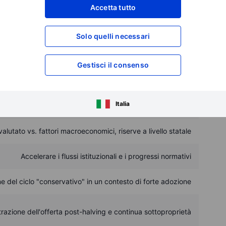
Accetta tutto
 il 2025
ono cambiati al rialzo, alcuni bruscamente. Ecco cosa si
Solo quelli necessari
Gestisci il consenso
Motivazione
mento degli ETF e adozione da parte delle aziende e delle
Italia
tesorerie
alutato vs. fattori macroeconomici, riserve a livello statale
Accelerare i flussi istituzionali e i progressi normativi
e del ciclo "conservativo" in un contesto di forte adozione
razione dell'offerta post-halving e continua sottoproprietà