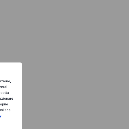
gazione,
enuti
ccetta
lezionare
roprie
olitica
y
.