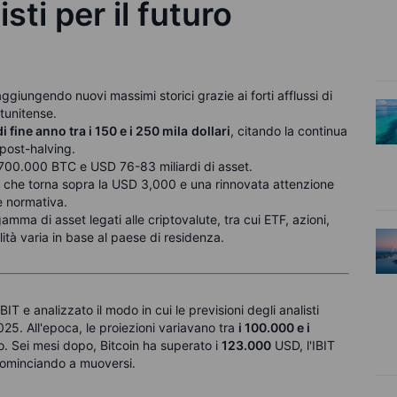
sti per il futuro
aggiungendo nuovi massimi storici grazie ai forti afflussi di
atunitense.
i fine anno tra i 150 e i 250 mila
dollari
, citando la continua
 post-halving.
700.000 BTC e USD 76-83 miliardi di asset.
 che torna sopra la USD 3,000 e una rinnovata attenzione
e normativa.
gamma di asset
legati alle criptovalute, tra cui ETF, azioni,
lità varia in base al paese di residenza.
IT e analizzato il modo in cui le previsioni degli analisti
025. All'epoca, le proiezioni variavano tra
i 100.000 e i
no. Sei mesi dopo, Bitcoin ha superato i
123.000
USD, l'IBIT
ominciando a muoversi.