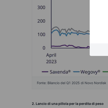
Fonte: Bilancio del Q1 2025 di Novo Nordisk
2. Lancio di una pillola per la perdita di peso