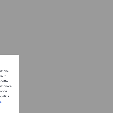
gazione,
enuti
ccetta
lezionare
roprie
olitica
y
.