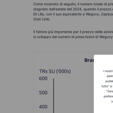
Come mostrato di seguito, il numero totale di pr
stagnato dall'estate del 2024, quando il prezzo d
Eli Lilly, con il suo equivalente a Wegovy, Zepbo
Stati Uniti.
Il fattore più importante per il prezzo delle az
lo sviluppo del numero di prescrizioni di Wegovy 
I nostr
abil
pubbl
tutto" s
"Gest
prefer
s