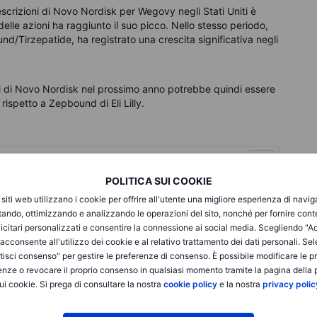
escrizioni di Novo Nordisk per Wegovy negli Stati Uniti è
elle azioni ha raggiunto il suo picco. Nello stesso periodo,
und/Tirzepatide, ha registrato una crescita significativa negli
ioni di Novo Nordisk nel prossimo anno potrebbe quindi essere
rispetto a Zepbound di Eli Lilly.
POLITICA SUI COOKIE
i siti web utilizzano i cookie per offrire all'utente una migliore esperienza di navi
itando, ottimizzando e analizzando le operazioni del sito, nonché per fornire cont
icitari personalizzati e consentire la connessione ai social media. Scegliendo "A
i acconsente all'utilizzo dei cookie e al relativo trattamento dei dati personali. Se
isci consenso" per gestire le preferenze di consenso. È possibile modificare le p
enze o revocare il proprio consenso in qualsiasi momento tramite la pagina della p
ui cookie. Si prega di consultare la nostra
cookie policy
e la nostra
privacy polic