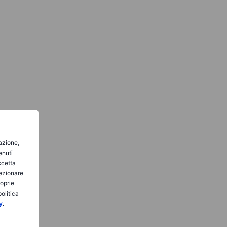
gazione,
enuti
ccetta
lezionare
roprie
olitica
y
.