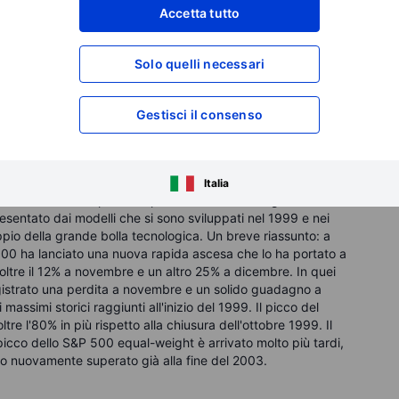
Accetta tutto
a l'influenza politica di Trump per ottenere un ambiente
icoli a guida completamente autonoma di Tesla, che non sono
 futuro "Cybercab" dell'azienda, non entreranno in
Solo quelli necessari
a dovrebbe crescere meno del 20% nel prossimo anno e la
ente superiore al 10%, eppure il prezzo dell'azione è in
novembre. Un altro esempio è il quartetto di piccoli titoli di
Gestisci il consenso
 più che ai risultati reali, che
abbiamo recentemente
i punti percentuali in poche settimane.
Italia
ettori di mercato possono precedere mercati significativi
esentato dai modelli che si sono sviluppati nel 1999 e nei
pio della grande bolla tecnologica. Un breve riassunto: a
q 100 ha lanciato una nuova rapida ascesa che lo ha portato a
ltre il 12% a novembre e un altro 25% a dicembre. In quei
gistrato una perdita a novembre e un solido guadagno a
assimi storici raggiunti all'inizio del 1999. Il picco del
e l'80% in più rispetto alla chiusura dell'ottobre 1999. Il
l picco dello S&P 500 equal-weight è arrivato molto più tardi,
o nuovamente superato già alla fine del 2003.