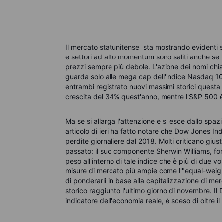
Il mercato statunitense sta mostrando evidenti se
e settori ad alto momentum sono saliti anche se 
prezzi sempre più debole. L'azione dei nomi chia
guarda solo alle mega cap dell'indice Nasdaq 1
entrambi registrato nuovi massimi storici questa 
crescita del 34% quest'anno, mentre l'S&P 500 è
Ma se si allarga l'attenzione e si esce dallo spa
articolo di ieri ha fatto notare che Dow Jones In
perdite giornaliere dal 2018. Molti criticano gius
passato: il suo componente Sherwin Williams, fo
peso all'interno di tale indice che è più di due 
misure di mercato più ampie come l'"equal-weig
di ponderarli in base alla capitalizzazione di mer
storico raggiunto l'ultimo giorno di novembre. I
indicatore dell'economia reale, è sceso di oltre 