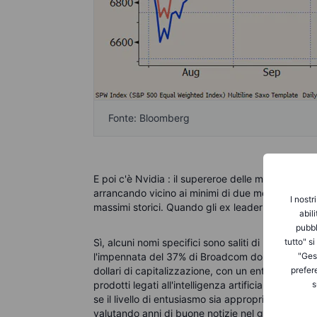
Fonte: Bloomberg
E poi c'è Nvidia : il supereroe delle mega-cap e 
arrancando vicino ai minimi di due mesi in un mo
I nostr
massimi storici.
Quando gli ex leader diventano r
abil
pubbl
tutto" s
Sì, alcuni nomi specifici sono saliti di recente g
"Gest
l'impennata del 37% di Broadcom dopo i risultati
prefer
dollari di capitalizzazione, con un entusiasmo bas
s
prodotti legati all'intelligenza artificiale. Mentre
se il livello di entusiasmo sia appropriato, gli 
valutando anni di buone notizie nel giro di poch