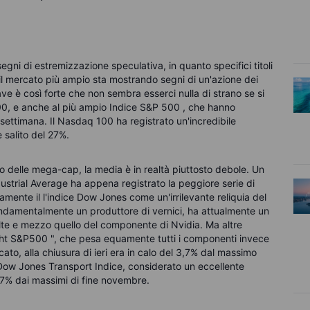
gni di estremizzazione speculativa, in quanto specifici titoli
il mercato più ampio sta mostrando segni di un'azione dei
ve è così forte che non sembra esserci nulla di strano se si
00, e anche al più ampio Indice S&P 500 , che hanno
settimana. Il Nasdaq 100 ha registrato un'incredibile
 salito del 27%.
zio delle mega-cap, la media è in realtà piuttosto debole. Un
dustrial Average ha appena registrato la peggiore serie di
tamente il l'indice Dow Jones come un'irrilevante reliquia del
ndamentalmente un produttore di vernici, ha attualmente un
volte e mezzo quello del componente di Nvidia. Ma altre
ht S&P500 ", che pesa equamente tutti i componenti invece
cato, alla chiusura di ieri era in calo del 3,7% dal massimo
l Dow Jones Transport Indice, considerato un eccellente
il 7% dai massimi di fine novembre.