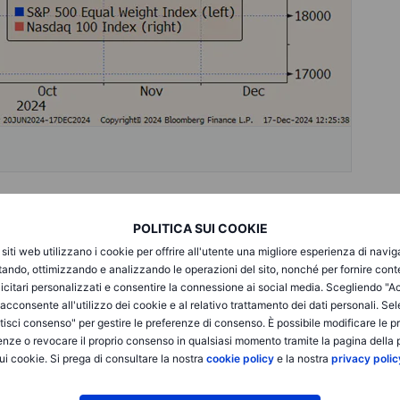
dei magnifici 7 titoli del Nasdaq 100 quest'anno sta
POLITICA SUI COOKIE
mento in cui l'intero Indice sta schizzando verso nuovi
i siti web utilizzano i cookie per offrire all'utente una migliore esperienza di navi
itardatari, bisogna prenderne atto.
itando, ottimizzando e analizzando le operazioni del sito, nonché per fornire cont
icitari personalizzati e consentire la connessione ai social media. Scegliendo "A
i acconsente all'utilizzo dei cookie e al relativo trattamento dei dati personali. Se
razie a notizie piuttosto positive. Prendiamo ad esempio
isci consenso" per gestire le preferenze di consenso. È possibile modificare le p
 di questa settimana, che ha aggiunto oltre 400 miliardi di
enze o revocare il proprio consenso in qualsiasi momento tramite la pagina della p
ato in gran parte sulla forte crescita delle offerte di
ui cookie. Si prega di consultare la nostra
cookie policy
e la nostra
privacy polic
 questa società ha riportato risultati reali e possiamo discutere
sviluppi altrove sembrano un po' spumeggianti e stanno
e settimane. Tesla ne è un esempio notevole, che vola in alto