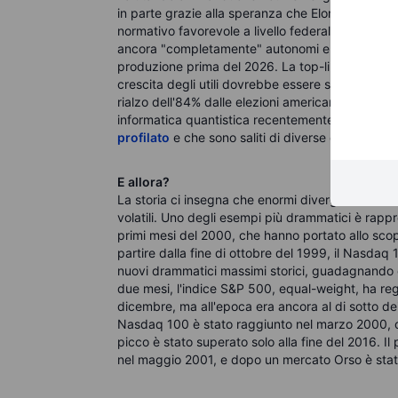
in parte grazie alla speranza che Elon Musk abbi
normativo favorevole a livello federale per i ve
ancora "completamente" autonomi e che, come il
produzione prima del 2026. La top-line di Tesl
crescita degli utili dovrebbe essere solo leggerm
rialzo dell'84% dalle elezioni americane di inizio 
informatica quantistica recentemente legati all'AI,
profilato
e che sono saliti di diverse centinaia d
E allora?
La storia ci insegna che enormi divergenze nei s
volatili. Uno degli esempi più drammatici è rappr
primi mesi del 2000, che hanno portato allo scop
partire dalla fine di ottobre del 1999, il Nasda
nuovi drammatici massimi storici, guadagnando o
due mesi, l'indice S&P 500, equal-weight, ha re
dicembre, ma all'epoca era ancora al di sotto dei m
Nasdaq 100 è stato raggiunto nel marzo 2000, oltr
picco è stato superato solo alla fine del 2016. I
nel maggio 2001, e dopo un mercato Orso è stat