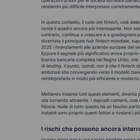
operazioni di
exit
per le società software partec
rendendo più difficile interpretare correttamente 
In questo contesto, il ruolo del
fintech,
cioè delle
rende il quadro ancora più interessante. Non siamo 
contrario, continua a crescere e a guadagnare
diventata il principale
hub fintech
mondiale, supe
2025 i finanziamenti alle aziende europee del sett
Eppure il segnale più significativo arriva proprio
licenza bancaria completa nel Regno Unito, che le 
di
lending
. Il punto, quindi, non è che il
fintech
st
ambiziosi stia convergendo verso il modello banca
reinterpretarlo in modo più efficiente e moderno.
Mettendo insieme tutti questi elementi, diventa p
stia tornando attraente. I depositi contano, così
fiducia. Nulla di tutto questo ha un fascino pa
instabili sono proprio questi fattori a rivelarsi i più
I rischi che possono ancora inter
Questa storia non è una parata trionfale senza ost