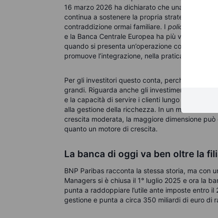
16 marzo 2026 ha dichiarato che una scalata os
continua a sostenere la propria strategia indipen
contraddizione ormai familiare. I
policymaker
rip
e la Banca Centrale Europea ha più volte incora
quando si presenta un’operazione concreta è ancora
promuove l’integrazione, nella pratica, però, rest
Per gli investitori questo conta, perché la dimen
grandi. Riguarda anche gli investimenti in tecnolo
e la capacità di servire i clienti lungo tutta la c
alla gestione della ricchezza. In un mercato ca
crescita moderata, la maggiore dimensione può 
quanto un motore di crescita.
La banca di oggi va ben oltre la fil
BNP Paribas racconta la stessa storia, ma con un
Managers si è chiusa il 1° luglio 2025 e ora la 
punta a raddoppiare l’utile ante imposte entro il 2
gestione e punta a circa 350 miliardi di euro di 