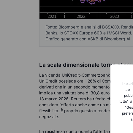
Fonte: Bloomberg e analisi di BGSAXO. Rendim
Banks, lo STOXX Europe 600 e l’MSCI World, 
Grafico generato con ASKB di Bloomberg AI.
La scala dimensionale torna al cen
La vicenda UniCredit-Commerzbank rappresenta l
UniCredit possiede ora il 26% di Commerzbank e
I nostr
derivati che in un secondo momento possono tras
abil
implica una valutazione di 30,8 euro per azione
pubbl
13 marzo 2026. Reuters ha riferito che UniCredit
tutto" s
considera l’offerta anche come un modo per for
"Gest
flessibilità. È proprio questo a rendere la mossa 
prefer
negoziale.
s
La resistenza conta quanto l’offerta stessa. Il 