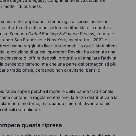
ipate dal
private equity
, comprimendo le valutazioni e
i modelli di business.
 società che applicano la tecnologia ai servizi finanziari,
affatto di fronte a un settore in difficoltà o in ritirata: al
 peso. Secondo
Global Banking & Finance Review
, Londra è
rando San Francisco e New York, mentre tra il 2022 e il
ore hanno raggiunto livelli paragonabili a quelli statunitensi.
 dall’evoluzione di questi operatori: Revolut ha ottenuto una
consente di offrire depositi protetti e di ampliare l’attività
ia perdendo terreno, ma che una parte dei protagonisti più
rio tradizionale, cercando non di evitarlo, bensì di
iù facile capire perché il modello della banca tradizionale
 come contano la regolamentazione, la forza distributiva e la
rticolarmente moderno, ma quando i mercati diventano più
 difficili da replicare.
rompere questa ripresa
acoli. La politica può ancora bloccare le principali fusioni