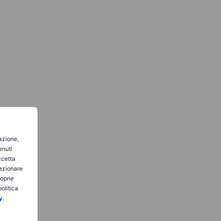
gazione,
enuti
ccetta
lezionare
roprie
olitica
y
.