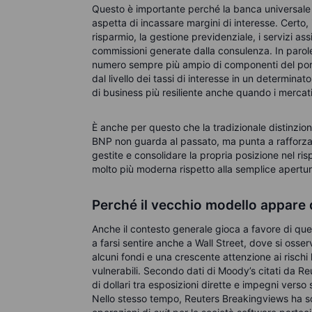
Questo è importante perché la banca universale d
aspetta di incassare margini di interesse. Certo, 
risparmio, la gestione previdenziale, i servizi assic
commissioni generate dalla consulenza. In paro
numero sempre più ampio di componenti del port
dal livello dei tassi di interesse in un determinato
di business più resiliente anche quando i mercati d
È anche per questo che la tradizionale distinzi
BNP non guarda al passato, ma punta a rafforzare
gestite e consolidare la propria posizione nel r
molto più moderna rispetto alla semplice apertura
Perché il vecchio modello appare 
Anche il contesto generale gioca a favore di que
a farsi sentire anche a Wall Street, dove si osserva
alcuni fondi e una crescente attenzione ai rischi 
vulnerabili. Secondo dati di Moody’s citati da R
di dollari tra esposizioni dirette e impegni verso 
Nello stesso tempo, Reuters Breakingviews ha sott