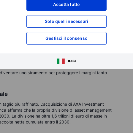
Accetta tutto
tile sarebbe inaccettabile. Commerzbank, dal canto suo,
dente. L’Europa si ritrova quindi davanti a una
etono spesso di voler costruire banche continentali più forti,
Solo quelli necessari
ggiato un maggiore consolidamento transfrontaliero, ma
 la politica nazionale a tirare il freno. In teoria l’Europa
a spesso ancorata alla logica dei confini nazionali.
Gestisci il consenso
sione nel settore bancario non riguarda solo bilanci più
gia, i costi di
compliance
, l’ampiezza dell’offerta di prodotti
atena del valore, dal credito ai pagamenti, dal
trade finance
Italia
ratterizzato da una regolamentazione pesante e da una
diventare uno strumento per proteggere i margini tanto
iale
 taglio più raffinato. L’acquisizione di AXA Investment
banca afferma che la propria divisione di asset management
030. La divisione ha oltre 1,6 trilioni di euro di masse in
raccolta netta cumulata entro il 2030.