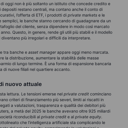
i oggi non è più soltanto un istituto che concede credito e
i depositi restano centrali, ma contano anche il conto di
urativi, l’offerta di ETF, i prodotti di
private markets
e le
le semplici, le banche stanno cercando di guadagnare da un
afoglio del cliente, senza dipendere in modo così marcato
 anno. Questo, in genere, rende gli utili più stabili e il modello
iventano più irregolari e difficili da interpretare.
one tra banche e
asset manager
appare oggi meno marcata.
 la distribuzione, aumentare la stabilità delle masse
isparmio di lungo termine. È una forma di espansione bancaria
 di nuove filiali nel quartiere accanto.
di nuovo attuale
sta lettura. Le tensioni emerse nel
private credit
cominciano
no criteri di finanziamento più severi, limiti ai riscatti in
legati a valutazioni, trasparenza e qualità dei debitori più
euters, a metà del 2025 le banche avevano oltre 925 miliardi
società riconducibili al
private credit
e al
private equity
.
olineato che l’intelligenza artificiale sta complicando le