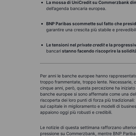
La mossa di UniCredit su Commerzbank dim
dell’agenda bancaria europea.
BNP Paribas scommette sul fatto che presidi
garantire una crescita più stabile e prevedibil
Le tensioni nel
private credit
e la progressi
bancari
stanno facendo riscoprire la solidità
Per anni le banche europee hanno rappresentato
troppo frammentate, troppo lente. Necessarie, ce
cinque anni, però, questa percezione ha iniziato
banche europee si sono affermate come una delle
riscoperta dei loro punti di forza più tradizionali:
sul capitale in miglioramento e modelli di busine
appaiono oggi più robusti e credibili.
Le notizie di questa settimana rafforzano ulterio
pressione su Commerzbank, mentre BNP Paribas 