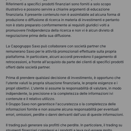
Riferimenti a specifici prodotti finanziari sono forniti a solo scopo
illustrativo e possono servire a chiarire argomenti di educazione
finanziaria. Il presente contenuto non è assimilabile ad alcuna forma di
produzione o diffusione di ricerca in materia di investimenti e pertanto
non è stato preparato conformemente ai requisiti giuridici volti a
promuovere l’indipendenza della ricerca e non vi è alcun divieto di
negoziazione prima della sua diffusione.
La Capogruppo Saxo può collaborare con società partner che
remunerano Saxo per le attività promozionali effettuate sulla propria
piattaforma. In particolare, alcuni accordi prevedono il pagamento di
retrocessioni, a fronte all'acquisto da parte dei clienti di specifici prodotti
offerti dalle società partner.
Prima di prendere qualsiasi decisione di investimento, è opportuno che
l'utente valuti la propria situazione finanziaria, le proprie esigenze e i
propri obiettivi. L'utente si assume la responsabilità di valutare, in modo
indipendente, la precisione e la completezza delle informazioni ivi
contenute e il relativo utilizzo.
Il Gruppo Saxo non garantisce l'accuratezza o la completezza delle
informazioni fornite e non assume alcuna responsabilità per eventuali
errori, omissioni, perdite o danni derivanti dall'uso di queste informazioni.
Il trading può generare sia profitti che perdite. In particolare, il trading su
strumenti finanziari complessi e i prodotti a leva può essere molto