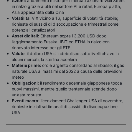
Azioni:
andamento misto per i mercati azionari: Wall Street
in rialzo grazie a utili nel settore AI e retail, Europa piatta,
Asia appesantita dalla Cina
Volatilità:
VIX vicino a 16, superficie di volatilità stabile;
richieste di sussidi di disoccupazione e trimestrali come
potenziali catalizzatori
Asset digitali:
Ethereum sopra i 3.200 USD dopo
l’aggiornamento Fusaka, IBIT ed ETHA in rialzo con
rinnovato interesse per gli ETF
Valute:
il dollaro USA si indebolisce sotto livelli chiave in
alcuni mercati, la sterlina accelera
Materie prime:
oro e argento consolidano al ribasso; il gas
naturale USA ai massimi dal 2022 a causa delle previsioni
meteo
Obbligazioni:
il rendimento decennale giapponese tocca
nuovi massimi, mentre quello trentennale scende dopo
un’asta robusta
Eventi macro:
licenziamenti Challenger USA di novembre,
richieste iniziali settimanali di sussidi di disoccupazione
USA