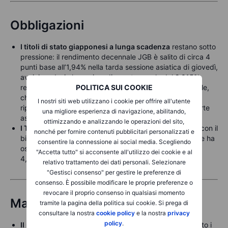
Obbligazioni
I titoli di stato giapponesi a lunga scadenza
restano sotto
pressione: il rendimento decennale JGB è salito di circa 4
punti base all’1,94% nella tarda sessione asiatica di giovedì,
avvicinandosi al massimo di questo secolo del 2,015%
registrato nel 2006. Situazione diversa per il trentennale,
POLITICA SUI COOKIE
che ha attirato acquisti dopo aver superato il 3,43%,
I nostri siti web utilizzano i cookie per offrire all'utente
riportando il rendimento verso il 3,40% grazie a una forte
una migliore esperienza di navigazione, abilitando,
asta.
ottimizzando e analizzando le operazioni del sito,
I Treasury USA restano all’interno dei range recenti
, con il
nonché per fornire contenuti pubblicitari personalizzati e
biennale bloccato intorno al 3,50%, mentre il decennale ha
consentire la connessione ai social media. Scegliendo
oscillato sotto il 4,05% per poi risalire quasi invariato al
"Accetta tutto" si acconsente all'utilizzo dei cookie e al
4,08%.
relativo trattamento dei dati personali. Selezionare
"Gestisci consenso" per gestire le preferenze di
consenso. È possibile modificare le proprie preferenze o
revocare il proprio consenso in qualsiasi momento
Materie prime
tramite la pagina della politica sui cookie. Si prega di
consultare la nostra
cookie policy
e la nostra
privacy
policy
.
Il rally dell’argento ha incontrato resistenza
poco sotto i