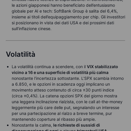
le azioni giapponesi hanno beneficiato dell’entusiasmo
globale per AI e tech: SoftBank Group è salita del 6,4%,
insieme ai titoli dell’equipaggiamento per chip. Gli investitori
si posizionano in vista dei dati USA e dei prossimi dati
sull’inflazione cinese.
Volatilità
La volatilità continua a scendere, con il
VIX stabilizzato
vicino a 16 e una superficie di volatilità più calma
nonostante l’incertezza sottostante. L’SPX scambia intorno
a 6.850, e le opzioni in scadenza oggi implicano un
movimento atteso contenuto di circa ±30 punti indice
(circa ±0,4%). La catena opzioni SPX del giorno mostra
una leggera inclinazione rialzista, con le call at-the-money
leggermente più care delle put, segnalando un interesse
per una partecipazione al rialzo a breve termine, pur
mantenendo coperture al ribasso più ampie.
Nonostante la calma,
le richieste di sussidi di
disoccupazione di oggi
e alcune
trimestrali USA