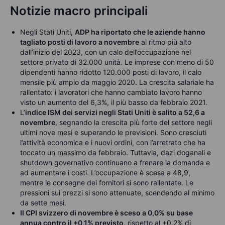
Notizie macro principali
Negli Stati Uniti,
ADP ha riportato che le aziende hanno
tagliato posti di lavoro a novembre
al ritmo più alto
dall’inizio del 2023, con un calo dell’occupazione nel
settore privato di 32.000 unità. Le imprese con meno di 50
dipendenti hanno ridotto 120.000 posti di lavoro, il calo
mensile più ampio da maggio 2020. La crescita salariale ha
rallentato: i lavoratori che hanno cambiato lavoro hanno
visto un aumento del 6,3%, il più basso da febbraio 2021.
L’
indice ISM dei servizi negli Stati Uniti è salito a 52,6 a
novembre
, segnando la crescita più forte del settore negli
ultimi nove mesi e superando le previsioni. Sono cresciuti
l’attività economica e i nuovi ordini, con l’arretrato che ha
toccato un massimo da febbraio. Tuttavia, dazi doganali e
shutdown governativo continuano a frenare la domanda e
ad aumentare i costi. L’occupazione è scesa a 48,9,
mentre le consegne dei fornitori si sono rallentate. Le
pressioni sui prezzi si sono attenuate, scendendo al minimo
da sette mesi.
Il CPI svizzero di novembre è sceso a 0,0% su base
annua contro il +0,1% previsto
, rispetto al +0,2% di