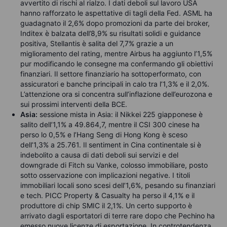
avvertito di rischi al rialzo. I dati deboli sul lavoro USA
hanno rafforzato le aspettative di tagli della Fed. ASML ha
guadagnato il 2,6% dopo promozioni da parte dei broker,
Inditex è balzata dell’8,9% su risultati solidi e guidance
positiva, Stellantis è salita del 7,7% grazie a un
miglioramento del rating, mentre Airbus ha aggiunto l’1,5%
pur modificando le consegne ma confermando gli obiettivi
finanziari. Il settore finanziario ha sottoperformato, con
assicuratori e banche principali in calo tra l’1,3% e il 2,0%.
L’attenzione ora si concentra sull’inflazione dell’eurozona e
sui prossimi interventi della BCE.
Asia:
sessione mista in Asia: il Nikkei 225 giapponese è
salito dell’1,1% a 49.864,7, mentre il CSI 300 cinese ha
perso lo 0,5% e l’Hang Seng di Hong Kong è sceso
dell’1,3% a 25.761. Il sentiment in Cina continentale si è
indebolito a causa di dati deboli sui servizi e del
downgrade di Fitch su Vanke, colosso immobiliare, posto
sotto osservazione con implicazioni negative. I titoli
immobiliari locali sono scesi dell’1,6%, pesando su finanziari
e tech. PICC Property & Casualty ha perso il 4,1% e il
produttore di chip SMIC il 2,1%. Un certo supporto è
arrivato dagli esportatori di terre rare dopo che Pechino ha
emesso nuove licenze di esportazione. In controtendenza,