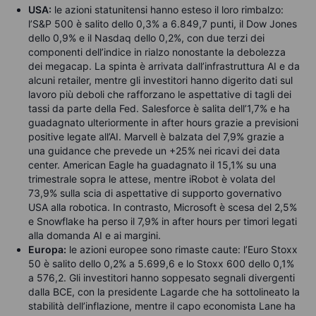
USA:
le azioni statunitensi hanno esteso il loro rimbalzo:
l’S&P 500 è salito dello 0,3% a 6.849,7 punti, il Dow Jones
dello 0,9% e il Nasdaq dello 0,2%, con due terzi dei
componenti dell’indice in rialzo nonostante la debolezza
dei megacap. La spinta è arrivata dall’infrastruttura AI e da
alcuni retailer, mentre gli investitori hanno digerito dati sul
lavoro più deboli che rafforzano le aspettative di tagli dei
tassi da parte della Fed. Salesforce è salita dell’1,7% e ha
guadagnato ulteriormente in after hours grazie a previsioni
positive legate all’AI. Marvell è balzata del 7,9% grazie a
una guidance che prevede un +25% nei ricavi dei data
center. American Eagle ha guadagnato il 15,1% su una
trimestrale sopra le attese, mentre iRobot è volata del
73,9% sulla scia di aspettative di supporto governativo
USA alla robotica. In contrasto, Microsoft è scesa del 2,5%
e Snowflake ha perso il 7,9% in after hours per timori legati
alla domanda AI e ai margini.
Europa:
le azioni europee sono rimaste caute: l’Euro Stoxx
50 è salito dello 0,2% a 5.699,6 e lo Stoxx 600 dello 0,1%
a 576,2. Gli investitori hanno soppesato segnali divergenti
dalla BCE, con la presidente Lagarde che ha sottolineato la
stabilità dell’inflazione, mentre il capo economista Lane ha