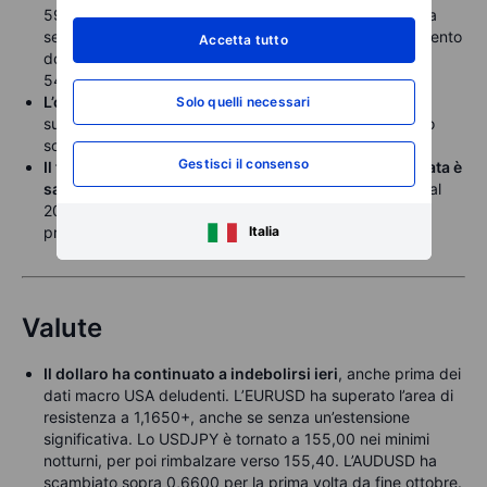
59 USD l’oncia, per poi arretrare sotto i 57,50 USD nella
sessione asiatica di giovedì, con margini di consolidamento
Accetta tutto
dopo il rapido superamento del precedente massimo a
54,46 USD.
L’oro continua a consolidare
dopo il mancato
Solo quelli necessari
superamento della resistenza a 4.245 USD, scendendo
sotto i 4.200 USD nella sessione asiatica.
Gestisci il consenso
Il future sul gas naturale USA con scadenza ravvicinata è
salito
sopra i 5 dollari per MMBTU per la prima volta dal
2022, con previsioni di freddo intenso negli USA nella
prossima settimana.
Italia
Valute
Il dollaro ha continuato a indebolirsi ieri
, anche prima dei
dati macro USA deludenti. L’EURUSD ha superato l’area di
resistenza a 1,1650+, anche se senza un’estensione
significativa. Lo USDJPY è tornato a 155,00 nei minimi
notturni, per poi rimbalzare verso 155,40. L’AUDUSD ha
scambiato sopra 0,6600 per la prima volta da fine ottobre.