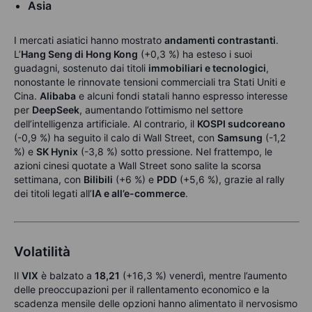
Asia
I mercati asiatici hanno mostrato
andamenti contrastanti
.
L’
Hang Seng di Hong Kong
(+0,3 %) ha esteso i suoi
guadagni, sostenuto dai titoli
immobiliari e tecnologici
,
nonostante le rinnovate tensioni commerciali tra Stati Uniti e
Cina.
Alibaba
e alcuni fondi statali hanno espresso interesse
per
DeepSeek
, aumentando l’ottimismo nel settore
dell’intelligenza artificiale. Al contrario, il
KOSPI sudcoreano
(-0,9 %) ha seguito il calo di Wall Street, con
Samsung
(-1,2
%) e
SK Hynix
(-3,8 %) sotto pressione. Nel frattempo, le
azioni cinesi quotate a Wall Street sono salite la scorsa
settimana, con
Bilibili
(+6 %) e
PDD
(+5,6 %), grazie al rally
dei titoli legati all’
IA e all’e-commerce
.
Volatilità
Il
VIX
è balzato a
18,21
(+16,3 %) venerdì, mentre l’aumento
delle preoccupazioni per il rallentamento economico e la
scadenza mensile delle opzioni hanno alimentato il nervosismo