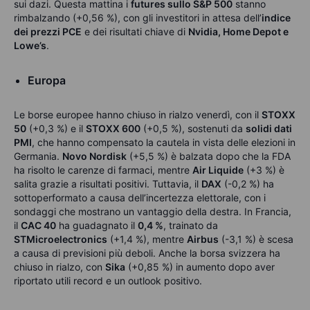
sui dazi. Questa mattina i
futures sullo S&P 500
stanno
rimbalzando (+0,56 %), con gli investitori in attesa dell’
indice
dei prezzi PCE
e dei risultati chiave di
Nvidia, Home Depot e
Lowe’s
.
Europa
Le borse europee hanno chiuso in rialzo venerdì, con il
STOXX
50
(+0,3 %) e il
STOXX 600
(+0,5 %), sostenuti da
solidi dati
PMI
, che hanno compensato la cautela in vista delle elezioni in
Germania.
Novo Nordisk
(+5,5 %) è balzata dopo che la FDA
ha risolto le carenze di farmaci, mentre
Air Liquide
(+3 %) è
salita grazie a risultati positivi. Tuttavia, il
DAX
(-0,2 %) ha
sottoperformato a causa dell’incertezza elettorale, con i
sondaggi che mostrano un vantaggio della destra. In Francia,
il
CAC 40
ha guadagnato il
0,4 %
, trainato da
STMicroelectronics
(+1,4 %), mentre
Airbus
(-3,1 %) è scesa
a causa di previsioni più deboli. Anche la borsa svizzera ha
chiuso in rialzo, con
Sika
(+0,85 %) in aumento dopo aver
riportato utili record e un outlook positivo.