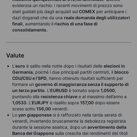
evidenzia un rischio: i recenti movimenti di prezzo sono
stati guidati più dagli acquisti sul
COMEX
per anticipare i
dazi doganali che da una
reale domanda degli utilizzatori
finali
, aumentando il
rischio di una fase di
consolidamento
.
Valute
L’
euro
è salito nella notte dopo i risultati delle
elezioni in
Germania
, poiché i due principali partiti centristi, il
blocco
CDU/CSU e l’SPD
, hanno ottenuto risultati sufficienti per
formare un
governo di maggioranza senza il supporto di
un terzo partito
. L’
EURUSD
è tornato sopra
1,0500
,
puntando alla
resistenza chiave
e al massimo dell’anno a
1,0533
.
L’
EURJPY
è risalito sopra
157,00
dopo essere
sceso sotto
156,00
venerdì.
Lo
yen giapponese
si è rafforzato nella tarda serata di
venerdì, invertendo bruscamente la debolezza registrata
durante la sessione asiatica, dopo un
avvertimento della
Banca del Giappone
sulla crescita dei rendimenti dei titoli