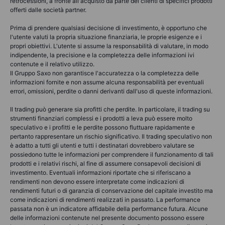
retrocessioni, a fronte all'acquisto da parte dei clienti di specifici prodotti
offerti dalle società partner.
Prima di prendere qualsiasi decisione di investimento, è opportuno che
l'utente valuti la propria situazione finanziaria, le proprie esigenze e i
propri obiettivi. L'utente si assume la responsabilità di valutare, in modo
indipendente, la precisione e la completezza delle informazioni ivi
contenute e il relativo utilizzo.
Il Gruppo Saxo non garantisce l'accuratezza o la completezza delle
informazioni fornite e non assume alcuna responsabilità per eventuali
errori, omissioni, perdite o danni derivanti dall'uso di queste informazioni.
Il trading può generare sia profitti che perdite. In particolare, il trading su
strumenti finanziari complessi e i prodotti a leva può essere molto
speculativo e i profitti e le perdite possono fluttuare rapidamente e
pertanto rappresentare un rischio significativo. Il trading speculativo non
è adatto a tutti gli utenti e tutti i destinatari dovrebbero valutare se
possiedono tutte le informazioni per comprendere il funzionamento di tali
prodotti e i relativi rischi, al fine di assumere consapevoli decisioni di
investimento. Eventuali informazioni riportate che si riferiscano a
rendimenti non devono essere interpretate come indicazioni di
rendimenti futuri o di garanzia di conservazione del capitale investito ma
come indicazioni di rendimenti realizzati in passato. La performance
passata non è un indicatore affidabile della performance futura. Alcune
delle informazioni contenute nel presente documento possono essere