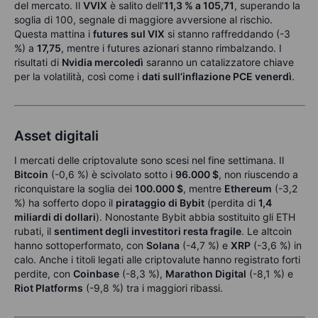
del mercato. Il
VVIX
è salito dell’
11,3 % a 105,71
, superando la
soglia di 100, segnale di maggiore avversione al rischio.
Questa mattina i
futures sul VIX
si stanno raffreddando (-3
%) a
17,75
, mentre i futures azionari stanno rimbalzando. I
risultati di
Nvidia mercoledì
saranno un catalizzatore chiave
per la volatilità, così come i
dati sull’inflazione PCE venerdì
.
Asset digitali
I mercati delle criptovalute sono scesi nel fine settimana. Il
Bitcoin
(-0,6 %) è scivolato sotto i
96.000 $
, non riuscendo a
riconquistare la soglia dei
100.000 $
, mentre
Ethereum
(-3,2
%) ha sofferto dopo il
pirataggio di Bybit
(perdita di
1,4
miliardi di dollari
). Nonostante Bybit abbia sostituito gli ETH
rubati, il
sentiment degli investitori resta fragile
. Le altcoin
hanno sottoperformato, con
Solana
(-4,7 %) e
XRP
(-3,6 %) in
calo. Anche i titoli legati alle criptovalute hanno registrato forti
perdite, con
Coinbase
(-8,3 %),
Marathon Digital
(-8,1 %) e
Riot Platforms
(-9,8 %) tra i maggiori ribassi.