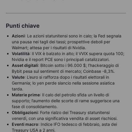
Punti chiave
Azioni
: Le azioni statunitensi sono in calo; la Fed segnala
una pausa nei tagli dei tassi; prospettive deboli per
Walmart; attesa per i risultati di Nvidia.
Volatilità
: Il VIX è balzato in alto; il VVIX supera quota 100;
Nvidia e il report PCE sono i principali catalizzatori.
Asset digitali
: Bitcoin sotto i 96.000 $; l’hackeraggio di
Bybit pesa sul sentiment di mercato; Coinbase -8,3%.
Valute
: L’euro si rafforza dopo i risultati elettorali in
Germania; lo yen perde slancio nella sessione asiatica
tarda.
Materie prime
: Il calo del petrolio sfida un livello di
supporto; l’aumento delle scorte di rame suggerisce una
fase di consolidamento.
Obbligazioni
: Forte rialzo dei Treasury statunitensi
venerdì, con una significativa vendita di asset rischiosi.
Eventi macro
: Indice IFO tedesco di febbraio, asta dei
Treasury USA a 2 anni.