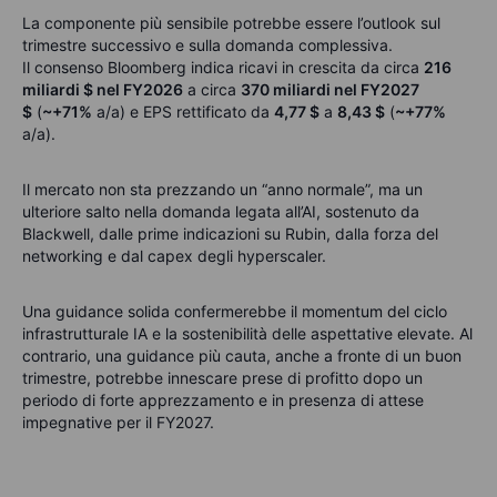
La componente più sensibile potrebbe essere l’outlook sul
trimestre successivo e sulla domanda complessiva.
Il consenso Bloomberg indica ricavi in crescita da circa
216
miliardi
$
nel FY2026
a circa
370 miliardi nel FY2027
$
(
~+71%
a/a) e EPS rettificato da
4,77
$
a
8,43
$
(
~+77%
a/a).
Il mercato non sta prezzando un “anno normale”, ma un
ulteriore salto nella domanda legata all’AI, sostenuto da
Blackwell, dalle prime indicazioni su Rubin, dalla forza del
networking e dal capex degli hyperscaler.
Una guidance solida confermerebbe il momentum del ciclo
infrastrutturale IA e la sostenibilità delle aspettative elevate. Al
contrario, una guidance più cauta, anche a fronte di un buon
trimestre, potrebbe innescare prese di profitto dopo un
periodo di forte apprezzamento e in presenza di attese
impegnative per il FY2027.