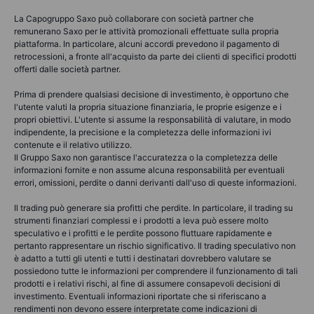
La Capogruppo Saxo può collaborare con società partner che
remunerano Saxo per le attività promozionali effettuate sulla propria
piattaforma. In particolare, alcuni accordi prevedono il pagamento di
retrocessioni, a fronte all'acquisto da parte dei clienti di specifici prodotti
offerti dalle società partner.
Prima di prendere qualsiasi decisione di investimento, è opportuno che
l'utente valuti la propria situazione finanziaria, le proprie esigenze e i
propri obiettivi. L'utente si assume la responsabilità di valutare, in modo
indipendente, la precisione e la completezza delle informazioni ivi
contenute e il relativo utilizzo.
Il Gruppo Saxo non garantisce l'accuratezza o la completezza delle
informazioni fornite e non assume alcuna responsabilità per eventuali
errori, omissioni, perdite o danni derivanti dall'uso di queste informazioni.
Il trading può generare sia profitti che perdite. In particolare, il trading su
strumenti finanziari complessi e i prodotti a leva può essere molto
speculativo e i profitti e le perdite possono fluttuare rapidamente e
pertanto rappresentare un rischio significativo. Il trading speculativo non
è adatto a tutti gli utenti e tutti i destinatari dovrebbero valutare se
possiedono tutte le informazioni per comprendere il funzionamento di tali
prodotti e i relativi rischi, al fine di assumere consapevoli decisioni di
investimento. Eventuali informazioni riportate che si riferiscano a
rendimenti non devono essere interpretate come indicazioni di