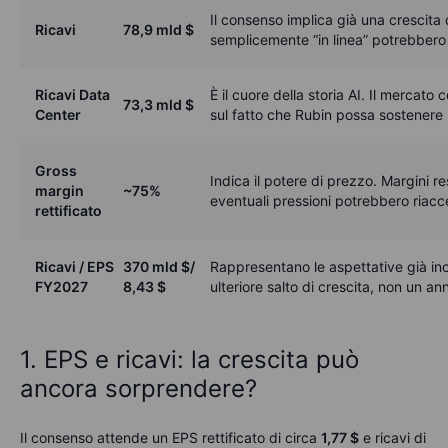
Il consenso implica già una crescita 
Ricavi
78,9 mld
$
semplicemente “in linea” potrebbero n
Ricavi Data
È il cuore della storia AI. Il mercato
73,3 mld
$
Center
sul fatto che Rubin possa sostenere 
Gross
Indica il potere di prezzo. Margini r
margin
~75%
eventuali pressioni potrebbero riacce
rettificato
Ricavi / EPS
370 mld
$
/
Rappresentano le aspettative già in
FY2027
8,43
$
ulteriore salto di crescita, non un an
1. EPS e ricavi: la crescita può
ancora sorprendere?
Il consenso attende un EPS rettificato di circa
1,77
$
e ricavi di