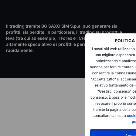
Il trading tramite BG SAXO SIM S.p.a. può generare sia
profitti, sia perdite. In particolare, il trading su prodotti a
leva (tra cui ad esempio, il Forex e i CFD) può essere
POLITICA
altamente speculativo e i profitti e perdite possono variare
I nostri siti web utilizzano 
rapidamente.
una migliore esperienza 
ottimizzando e analizzan
nonché per fornire contenuti
consentire la connessione
"Accetta tutto" si acconsent
relativo trattamento dei 
"Gestisci consenso" per
consenso. È possibile modif
revocare il proprio con
tramite la pagina della pol
consultare la nostra
cooki
po
Accet