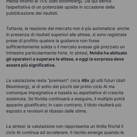
media intorno al 15% (dati Bloomberg). Da qui deriva
l’aspettativa di un potenziale upside in occasione della
pubblicazione dei risultati.
Tuttavia, la reazione del mercato non è più automatica: anche
in presenza di risultati superiori alle attese, si sono registrate
prese di profitto qualora la guidance non fosse
sufficientemente solida o il mercato avesse già prezzato un
trimestre particolarmente forte. In sintesi,
Nvidia ha abituato
gli operatori a superare le attese, e oggi la sorpresa deve
essere più significativa.
La valutazione resta “premium”: circa
48x
gli utili futuri (dati
Bloomberg),
al di sotto dei picchi del primo ciclo AI ma
comunque impegnativa e basata su aspettative di crescita
sostenuta. Se Nvidia continuerà a eseguire, il multiplo potrà
apparire giustificato; in caso contrario, il titolo risulterà più
esposto a revisioni al ribasso delle stime.
La sintesi:
la valutazione non rappresenta un limite finché il
ciclo AI continua ad accelerare. Il rischio emerge quando le