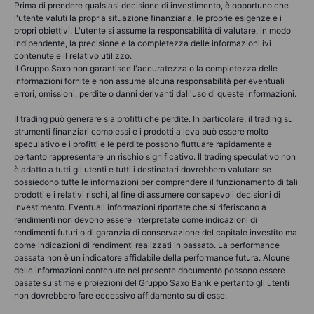
Prima di prendere qualsiasi decisione di investimento, è opportuno che
l'utente valuti la propria situazione finanziaria, le proprie esigenze e i
propri obiettivi. L'utente si assume la responsabilità di valutare, in modo
indipendente, la precisione e la completezza delle informazioni ivi
contenute e il relativo utilizzo.
Il Gruppo Saxo non garantisce l'accuratezza o la completezza delle
informazioni fornite e non assume alcuna responsabilità per eventuali
errori, omissioni, perdite o danni derivanti dall'uso di queste informazioni.
Il trading può generare sia profitti che perdite. In particolare, il trading su
strumenti finanziari complessi e i prodotti a leva può essere molto
speculativo e i profitti e le perdite possono fluttuare rapidamente e
pertanto rappresentare un rischio significativo. Il trading speculativo non
è adatto a tutti gli utenti e tutti i destinatari dovrebbero valutare se
possiedono tutte le informazioni per comprendere il funzionamento di tali
prodotti e i relativi rischi, al fine di assumere consapevoli decisioni di
investimento. Eventuali informazioni riportate che si riferiscano a
rendimenti non devono essere interpretate come indicazioni di
rendimenti futuri o di garanzia di conservazione del capitale investito ma
come indicazioni di rendimenti realizzati in passato. La performance
passata non è un indicatore affidabile della performance futura. Alcune
delle informazioni contenute nel presente documento possono essere
basate su stime e proiezioni del Gruppo Saxo Bank e pertanto gli utenti
non dovrebbero fare eccessivo affidamento su di esse.