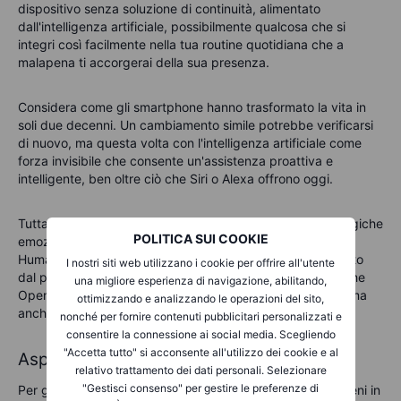
dispositivo senza soluzione di continuità, alimentato
dall'intelligenza artificiale, possibilmente qualcosa che si
integri così facilmente nella tua routine quotidiana che a
malapena ti accorgerai della sua presenza.
Considera come gli smartphone hanno trasformato la vita in
soli due decenni. Un cambiamento simile potrebbe verificarsi
di nuovo, ma questa volta con l'intelligenza artificiale come
forza invisibile che consente un'assistenza proattiva e
intelligente, ben oltre ciò che Siri o Alexa offrono oggi.
Tuttavia, è necessaria cautela. Non tutte le storie tecnologiche
POLITICA SUI COOKIE
emozionanti finiscono felicemente. Ricordate l'Ai Pin di
Humane? Un concetto visionario, forse, ma un flop assoluto
I nostri siti web utilizzano i cookie per offrire all'utente
dal punto di vista commerciale. Il successo qui richiede che
una migliore esperienza di navigazione, abilitando,
OpenAI e io forniscano non solo una tecnologia brillante, ma
ottimizzando e analizzando le operazioni del sito,
anche dispositivi che i consumatori desiderano davvero.
nonché per fornire contenuti pubblicitari personalizzati e
consentire la connessione ai social media. Scegliendo
"Accetta tutto" si acconsente all'utilizzo dei cookie e al
Aspetti cruciali per gli investitori
relativo trattamento dei dati personali. Selezionare
"Gestisci consenso" per gestire le preferenze di
Per gli investitori, l'entusiasmo ha bisogno di equilibrio. Tieni in