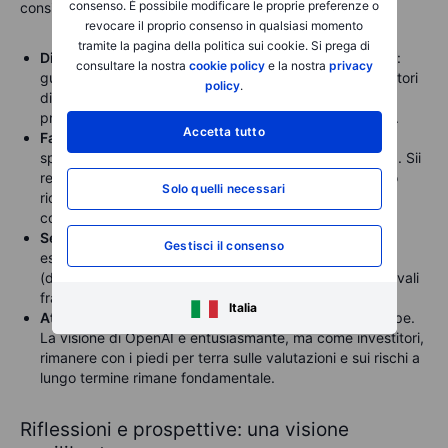
consenso. È possibile modificare le proprie preferenze o
considerazione questi aspetti:
revocare il proprio consenso in qualsiasi momento
tramite la pagina della politica sui cookie. Si prega di
Diversifica il tuo portafoglio
di intelligenza artificiale
:
consultare la nostra
cookie policy
e la nostra
privacy
guarda oltre i "soliti noti" come Nvidia. Esplora i produttori
policy
.
di componenti per l'intelligenza artificiale edge pronti a
prosperare con l'espansione dell'hardware di consumo.
Accetta tutto
Fai attenzione alla pressione
sui margini
: l'hardware
spesso significa margini più stretti e maggiore volatilità. Sii
realistico: i dispositivi che cambiano le regole del gioco
Solo quelli necessari
richiedono un'esecuzione eccellente e possono essere
costosi per essere eseguiti correttamente.
Segui gli
ecosistemi integrati
: le aziende che creano
Gestisci il consenso
esperienze complete basate sull'intelligenza artificiale
(dall'hardware al cloud) probabilmente supereranno i rivali
frammentati.
Italia
Attenzione alle valutazioni
: evitate la trappola dell'hype.
La visione di OpenAI è entusiasmante, ma come investitori,
rimanere con i piedi per terra sulle valutazioni e sui rischi a
lungo termine rimane fondamentale.
Riflessioni e prospettive: una visione