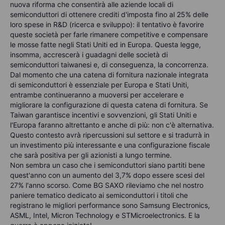
nuova riforma che consentirà alle aziende locali di
semiconduttori di ottenere crediti d'imposta fino al 25% delle
loro spese in R&D (ricerca e sviluppo): il tentativo è favorire
queste società per farle rimanere competitive e compensare
le mosse fatte negli Stati Uniti ed in Europa. Questa legge,
insomma, accrescerà i guadagni delle società di
semiconduttori taiwanesi e, di conseguenza, la concorrenza.
Dal momento che una catena di fornitura nazionale integrata
di semiconduttori è essenziale per Europa e Stati Uniti,
entrambe continueranno a muoversi per accelerare e
migliorare la configurazione di questa catena di fornitura. Se
Taiwan garantisce incentivi e sovvenzioni, gli Stati Uniti e
l'Europa faranno altrettanto e anche di più: non c'è alternativa.
Questo contesto avrà ripercussioni sul settore e si tradurrà in
un investimento più interessante e una configurazione fiscale
che sarà positiva per gli azionisti a lungo termine.
Non sembra un caso che i semiconduttori siano partiti bene
quest'anno con un aumento del 3,7% dopo essere scesi del
27% l'anno scorso. Come BG SAXO rileviamo che nel nostro
paniere tematico dedicato ai semiconduttori i titoli che
registrano le migliori performance sono Samsung Electronics,
ASML, Intel, Micron Technology e STMicroelectronics. E la