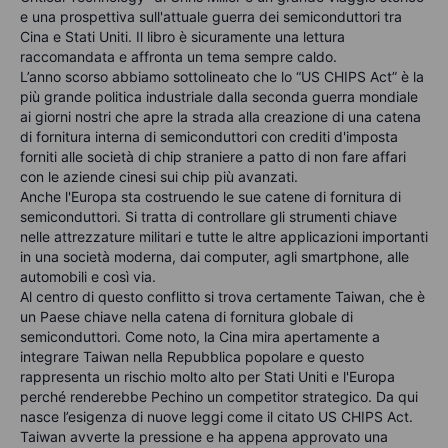
e una prospettiva sull'attuale guerra dei semiconduttori tra
Cina e Stati Uniti. Il libro è sicuramente una lettura
raccomandata e affronta un tema sempre caldo.
L’anno scorso abbiamo sottolineato che lo “US CHIPS Act” è la
più grande politica industriale dalla seconda guerra mondiale
ai giorni nostri che apre la strada alla creazione di una catena
di fornitura interna di semiconduttori con crediti d'imposta
forniti alle società di chip straniere a patto di non fare affari
con le aziende cinesi sui chip più avanzati.
Anche l'Europa sta costruendo le sue catene di fornitura di
semiconduttori. Si tratta di controllare gli strumenti chiave
nelle attrezzature militari e tutte le altre applicazioni importanti
in una società moderna, dai computer, agli smartphone, alle
automobili e così via.
Al centro di questo conflitto si trova certamente Taiwan, che è
un Paese chiave nella catena di fornitura globale di
semiconduttori. Come noto, la Cina mira apertamente a
integrare Taiwan nella Repubblica popolare e questo
rappresenta un rischio molto alto per Stati Uniti e l'Europa
perché renderebbe Pechino un competitor strategico. Da qui
nasce l’esigenza di nuove leggi come il citato US CHIPS Act.
Taiwan avverte la pressione e ha appena approvato una