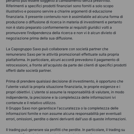
pertanto può essere soggetto a cambiamento senza preavviso.
Riferimenti a specifici prodotti finanziari sono forniti a solo scopo
illustrativo e possono servire a chiarire argomenti di educazione
finanziaria. Il presente contenuto non è assimilabile ad alcuna forma di
produzione o diffusione di ricerca in materia di investimenti e pertanto
non è stato preparato conformemente ai requisiti giuridici volti a
promuovere l’indipendenza della ricerca e non vi è alcun divieto di
negoziazione prima della sua diffusione.
La Capogruppo Saxo può collaborare con società partner che
remunerano Saxo per le attività promozionali effettuate sulla propria
piattaforma. In particolare, alcuni accordi prevedono il pagamento di
retrocessioni, a fronte all'acquisto da parte dei clienti di specifici prodotti
offerti dalle società partner.
Prima di prendere qualsiasi decisione di investimento, è opportuno che
l'utente valuti la propria situazione finanziaria, le proprie esigenze e i
propri obiettivi. L'utente si assume la responsabilità di valutare, in modo
indipendente, la precisione e la completezza delle informazioni ivi
contenute e il relativo utilizzo.
Il Gruppo Saxo non garantisce l'accuratezza o la completezza delle
informazioni fornite e non assume alcuna responsabilità per eventuali
errori, omissioni, perdite o danni derivanti dall'uso di queste informazioni.
Il trading può generare sia profitti che perdite. In particolare, il trading su