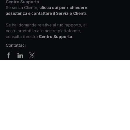
Centro Supporto
Se sei un Cliente,
clicca qui per richiedere
assistenza e contattare il Servizio Clienti
.
Se hai domande relative al tuo rapporto, ai
nostri prodotti o alle nostre piattaforme,
consulta il nostro
Centro Supporto
.
Contattaci
Prodotti e prezzi
Piattaforme
Supporto
Info generali