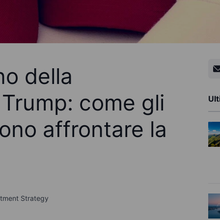
no della
 Trump: come gli
Ult
sono affrontare la
stment Strategy