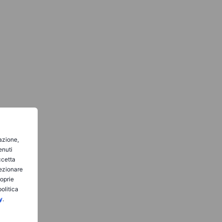
gazione,
enuti
ccetta
lezionare
roprie
olitica
y
.