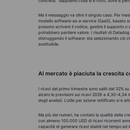
concreta: “sappiamo cosa si è rotto, dove e per
Ma il messaggio va oltre il singolo caso. Per mesi
modello software-as-a-service (SaaS), basato su 
possono scrivere il codice, gestire il supporto o 
potrebbero perdere valore.
I risultati di Datado
distruggendo il software: sta selezionando ciò c
sostituibile.
Al mercato è piaciuta la crescita 
I ricavi del primo trimestre sono saliti del 32% s
alzato le previsioni sui ricavi 2026 a 4,30–4,34 m
degli analisti.
L’utile per azione rettificato si è a
Ma più dei numeri, ha contato la qualità della cre
con almeno 100.000 USD di ricavi ricorrenti annu
capacità di generare ricavi stabili nel tempo ed è