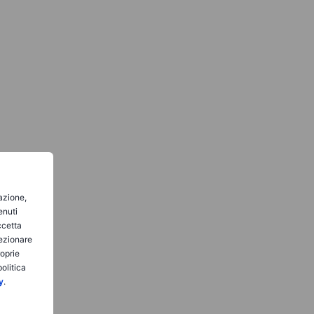
gazione,
enuti
ccetta
lezionare
roprie
olitica
y
.