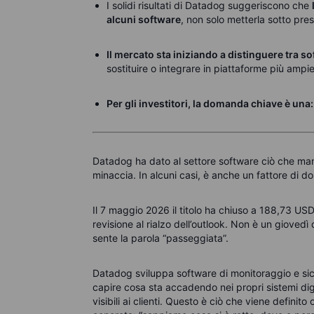
I solidi risultati di Datadog suggeriscono che
alcuni software
, non solo metterla sotto pres
Il mercato sta iniziando a distinguere tra 
sostituire o integrare in piattaforme più ampie
Per gli investitori, la domanda chiave è una:
Datadog ha dato al settore software ciò che manca
minaccia. In alcuni casi, è anche un fattore di 
Il 7 maggio 2026 il titolo ha chiuso a 188,73 USD 
revisione al rialzo dell’outlook. Non è un gioved
sente la parola “passeggiata”.
Datadog sviluppa software di monitoraggio e sicur
capire cosa sta accadendo nei propri sistemi digit
visibili ai clienti. Questo è ciò che viene defin