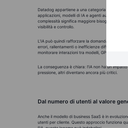
Datadog appartiene a una categoria diversa: quell
applicazioni, modelli di IA e agenti automatizza
complessità significa maggiore bisogno di contro
visibilità e controllo.
L’IA può quindi rafforzare la domanda di osservab
errori, rallentamenti o inefficienze difficili da t
monitorare interazioni tra modelli, GPU, flussi di 
La conseguenza è chiara: l’IA non ha un impatto
pressione, altri diventano ancora più critici.
Dal numero di utenti al valore gen
Anche il modello di business SaaS è in evoluzio
utenti per cliente. Questo approccio funziona qua
l’IA, questo legame può indebolirsi.