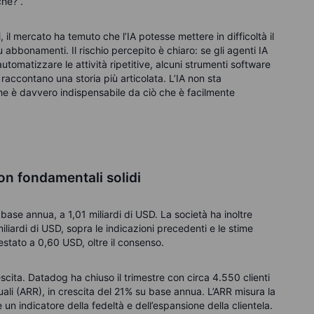
ché?”.
, il mercato ha temuto che l’IA potesse mettere in difficoltà il
abbonamenti. Il rischio percepito è chiaro: se gli agenti IA
automatizzare le attività ripetitive, alcuni strumenti software
g raccontano una storia più articolata. L’IA non sta
he è davvero indispensabile da ciò che è facilmente
con fondamentali solidi
u base annua, a 1,01 miliardi di USD. La società ha inoltre
iliardi di USD, sopra le indicazioni precedenti e le stime
ttestato a 0,60 USD, oltre il consenso.
scita. Datadog ha chiuso il trimestre con circa 4.550 clienti
ali (ARR), in crescita del 21% su base annua. L’ARR misura la
 un indicatore della fedeltà e dell’espansione della clientela.