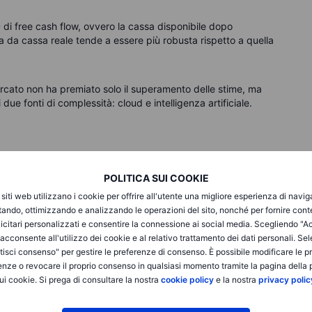
 di free cash flow, ovvero la cassa disponibile dopo
a da cassa reale tende a essere più robusta rispetto a quella
mercato non ha premiato solo il superamento delle stime, ma
due fonti di complessità: cloud e intelligenza artificiale.
il criterio di selezione
POLITICA SUI COOKIE
i siti web utilizzano i cookie per offrire all'utente una migliore esperienza di navi
mero di utenti. Nell’era dell’IA, la domanda diventa diversa:
itando, ottimizzando e analizzando le operazioni del sito, nonché per fornire cont
iente?
icitari personalizzati e consentire la connessione ai social media. Scegliendo "A
i acconsente all'utilizzo dei cookie e al relativo trattamento dei dati personali. Se
isci consenso" per gestire le preferenze di consenso. È possibile modificare le p
icenze per utente possono subire pressioni se l’IA riduce il
enze o revocare il proprio consenso in qualsiasi momento tramite la pagina della p
rumenti con funzionalità limitate rischiano di essere
ui cookie. Si prega di consultare la nostra
cookie policy
e la nostra
privacy polic
i piattaforme.
Quando una funzione diventa standard, la
i riduce.