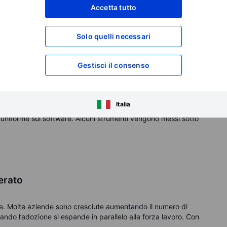
Accetta tutto
a dell’infrastruttura digitale. Più le aziende adottano cloud,
ti, più aumenta la complessità operativa. E maggiore
Solo quelli necessari
llo.
In questo contesto, Datadog vende proprio questo:
Gestisci il consenso
ilità. I sistemi basati su modelli linguistici possono generare
racciare con strumenti tradizionali. Le aziende devono
dati e sicurezza.
Italia
 uniforme sul software. Alcuni strumenti vengono messi sotto
erato
ne. Molte aziende sono cresciute aumentando il numero di
ndo l’adozione si espande in parallelo alla forza lavoro.
Con