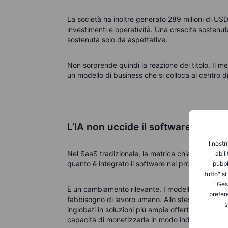
La società ha inoltre generato 289 milioni di USD
investimenti e operatività. Una crescita sostenut
sostenuta solo da aspettative.
Non sorprende quindi la reazione del titolo. Il 
un modello di business che si colloca al centro di 
L’IA non uccide il software. Cambia 
I nostr
Nel SaaS tradizionale, la metrica chiave era il nu
abil
quanto è integrato il software nei processi del cl
pubbl
tutto" s
"Gest
È un cambiamento rilevante. I modelli basati su l
prefer
fabbisogno di lavoro umano. Allo stesso tempo, st
s
inglobati in soluzioni più ampie offerte da grand
capacità di monetizzarla in modo indipendente s