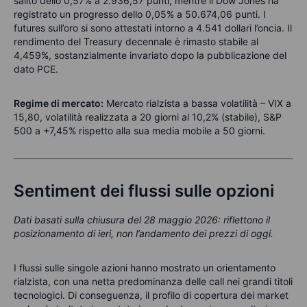
salito dello 0,57% a 2.936,57 punti, mentre il Dow Jones ha
registrato un progresso dello 0,05% a 50.674,06 punti. I
futures sull’oro si sono attestati intorno a 4.541 dollari l’oncia. Il
rendimento del Treasury decennale è rimasto stabile al
4,459%, sostanzialmente invariato dopo la pubblicazione del
dato PCE.
Regime di mercato:
Mercato rialzista a bassa volatilità – VIX a
15,80, volatilità realizzata a 20 giorni al 10,2% (stabile), S&P
500 a +7,45% rispetto alla sua media mobile a 50 giorni.
Sentiment dei flussi sulle opzioni
Dati basati sulla chiusura del 28 maggio 2026: riflettono il
posizionamento di ieri, non l’andamento dei prezzi di oggi.
I flussi sulle singole azioni hanno mostrato un orientamento
rialzista, con una netta predominanza delle call nei grandi titoli
tecnologici. Di conseguenza, il profilo di copertura dei market