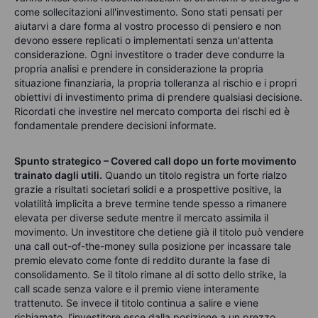
come sollecitazioni all'investimento. Sono stati pensati per
aiutarvi a dare forma al vostro processo di pensiero e non
devono essere replicati o implementati senza un'attenta
considerazione. Ogni investitore o trader deve condurre la
propria analisi e prendere in considerazione la propria
situazione finanziaria, la propria tolleranza al rischio e i propri
obiettivi di investimento prima di prendere qualsiasi decisione.
Ricordati che investire nel mercato comporta dei rischi ed è
fondamentale prendere decisioni informate.
Spunto strategico – Covered call dopo un forte movimento
trainato dagli utili.
Quando un titolo registra un forte rialzo
grazie a risultati societari solidi e a prospettive positive, la
volatilità implicita a breve termine tende spesso a rimanere
elevata per diverse sedute mentre il mercato assimila il
movimento. Un investitore che detiene già il titolo può vendere
una call out-of-the-money sulla posizione per incassare tale
premio elevato come fonte di reddito durante la fase di
consolidamento. Se il titolo rimane al di sotto dello strike, la
call scade senza valore e il premio viene interamente
trattenuto. Se invece il titolo continua a salire e viene
richiamato, l’investitore esce dalla posizione a un prezzo