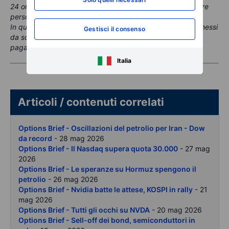
24 ore dal momento della pubblicazione prima di negoziare
personalmente gli strumenti menzionati.
In questo contenuto potrebbero essere citati strumenti emessi
Gestisci il consenso
da società partner, dalle quali la Capogruppo Saxo riceve
pagamenti o retrocessioni.
Italia
Articoli / contenuti correlati
Options Brief - Oscillazioni del petrolio per Iran - Dow
da record
- 28 mag 2026
Options Brief - Il Nasdaq supera quota 30.000
- 27 mag
2026
Options Brief - Le speranze su Hormuz spengono il
petrolio
- 26 mag 2026
Options Brief - Nvidia batte le attese, KOSPI in rally
- 21
mag 2026
Options Brief - Tutti gli occhi su NVDA
- 20 mag 2026
Options Brief - Sell-off dei bond, semiconduttori in