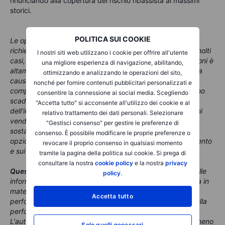
rinunciando alla copertura del rischio ribassista ai massimi
storici.
POLITICA SUI COOKIE
Le opzioni sono prodotti complessi e ad alto rischio e
richiedono conoscenza, esperienza di investimento e, in molti
I nostri siti web utilizzano i cookie per offrire all'utente
casi, un'elevata accettazione del rischio. Il trading di opzioni è
una migliore esperienza di navigazione, abilitando,
altamente speculativo e non è adatto a tutti gli investitori a
ottimizzando e analizzando le operazioni del sito,
causa dei rischi connessi. La negoziazione di opzioni
nonché per fornire contenuti pubblicitari personalizzati e
comporta un rischio elevato. Le opzioni acquistate possono
consentire la connessione ai social media. Scegliendo
scadere senza valore, con la conseguente perdita
"Accetta tutto" si acconsente all'utilizzo dei cookie e al
dell'investimento iniziale (premio e costi), mentre le opzioni
relativo trattamento dei dati personali. Selezionare
vendute possono comportare per l’investitore perdite
"Gestisci consenso" per gestire le preferenze di
sostanziali (potenzialmente illimitate). Prima di investire in
consenso. È possibile modificare le proprie preferenze o
opzioni, è necessario essere ben informarti sul funzionamento
revocare il proprio consenso in qualsiasi momento
e sui rischi di tali prodotti.
tramite la pagina della politica sui cookie. Si prega di
consultare la nostra
cookie policy
e la nostra
privacy
Questo contenuto è materiale di marketing
.
Nessuna delle
policy
.
informazioni e analisi qui contenute costituisce consulenza in
materia di investimenti. Il trading comporta rischi e le
Accetta tutto
performance passate non sono un indicatore affidabile della
performance futura.
L'autore di questo contenuto è obbligato ad attendere almeno
Solo quelli necessari