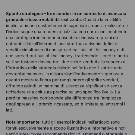
Spunto strategico – Iron condor in un contesto di avanzata
graduale e bassa volatilità realizzata.
Quando la volatilità
implicita rimane costantemente superiore a quella realizzata e
l’indice segue una tendenza rialzista con correzioni contenute,
una strategia iron condor consente di incassare premi da
entrambi i lati all’interno di una struttura a rischio definito:
vendita simultanea di uno spread call out-of-the-money e di
uno spread put out-of-the-money, trattenendo il credito netto
se il sottostante rimane tra i due strike venduti alla scadenza.
L’attrattiva della strategia risiede nel fatto che il sottostante
dovrebbe muoversi in misura significativamente superiore a
quanto mostrato finora per raggiungere gli strike venduti,
offrendo quindi un margine di sicurezza significativo senza
richiedere una chiusura precisa su uno specifico livello. La
perdita massima corrisponde alla differenza tra l’ampiezza
degli spread e il premio incassato, ed è limitata su entrambi i
lati.
Nota importante:
tutti gli esempi indicati nell’articolo sono
forniti esclusivamente a scopo illustrativo e informativo e non
vanno intesi come raccomandazioni di strumenti o strategie o