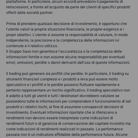
piattaforma. In particolare, alcuni accordi prevedono il pagamento di
retrocessioni, a fronte all'acquisto da parte dei clienti di specifici prodotti
offerti dalle società partner.
Prima di prendere qualsiasi decisione di investimento, è opportuno che
l'utente valuti la propria situazione finanziaria, le proprie esigenze e i
propri obiettivi. L'utente si assume la responsabilità di valutare, in modo
indipendente, la precisione e la completezza delle informazioni ivi
contenute e il relativo utilizzo.
Il Gruppo Saxo non garantisce l'accuratezza o la completezza delle
informazioni fornite e non assume alcuna responsabilità per eventuali
errori, omissioni, perdite o danni derivanti dall'uso di queste informazioni.
Il trading può generare sia profitti che perdite. In particolare, il trading su
strumenti finanziari complessi e i prodotti a leva può essere molto
speculativo e i profitti e le perdite possono fluttuare rapidamente e
pertanto rappresentare un rischio significativo. Il trading speculativo non
è adatto a tutti gli utenti e tutti i destinatari dovrebbero valutare se
possiedono tutte le informazioni per comprendere il funzionamento di tali
prodotti e i relativi rischi, al fine di assumere consapevoli decisioni di
investimento. Eventuali informazioni riportate che si riferiscano a
rendimenti non devono essere interpretate come indicazioni di
rendimenti futuri o di garanzia di conservazione del capitale investito ma
come indicazioni di rendimenti realizzati in passato. La performance
passata non è un indicatore affidabile della performance futura. Alcune