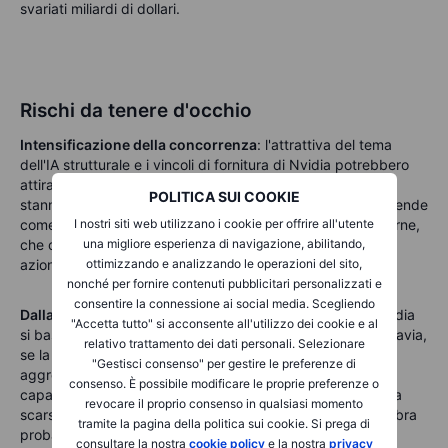
svariati miliardi di dollari.
Rischi da tenere d'occhio
Intensificazione della concorrenza
: l'attrattiva del tema
dell'IA strutturale e i vincoli di fornitura di Nvidia potrebbero
attirare una forte concorrenza. AMD, Intel e i nuovi arrivati
POLITICA SUI COOKIE
stanno potenziando le loro capacità di chip AI. Inoltre, aziende
I nostri siti web utilizzano i cookie per offrire all'utente
come Google e Amazon stanno sviluppando soluzioni interne,
una migliore esperienza di navigazione, abilitando,
che col tempo potrebbero intaccare il mercato di Nvidia
ottimizzando e analizzando le operazioni del sito,
azione.
nonché per fornire contenuti pubblicitari personalizzati e
consentire la connessione ai social media. Scegliendo
Dalla scarsità all'eccesso di offerta
: l'attuale forza di Nvidia
"Accetta tutto" si acconsente all'utilizzo dei cookie e al
si basa su una domanda elevata che supera l'offerta. Tuttavia,
relativo trattamento dei dati personali. Selezionare
se la produzione dovesse aumentare in modo troppo
"Gestisci consenso" per gestire le preferenze di
aggressivo, potrebbe emergere una sovrabbondanza di
consenso. È possibile modificare le proprie preferenze o
capacità, spostando la narrazione dai margini guidati dalla
revocare il proprio consenso in qualsiasi momento
scarsità alle sfide dell'eccesso di offerta. Questo non sembra
tramite la pagina della politica sui cookie. Si prega di
probabile nel breve periodo, ma i mercati potrebbero
consultare la nostra
cookie policy
e la nostra
privacy