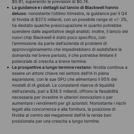
$0.81, superando le previsioni di $0.74.
La guidance e i dettagli sul lancio di Blackwell hanno
deluso
: nonostante l'ottimo trimestre, la guidance per il Q4
di Nvidia di $37.5 miliardi, con un possibile range di +/- 2%,
ha destato qualche preoccupazione in quanto potrebbe
scendere dalle aspettative degli analisti. Inoltre, il lancio dei
nuovi chip Blackwell è stato poco specifico, con
l'ammissione da parte dell'azienda di problemi di
approvvigionamento che impedirebbero di soddisfare la
domanda nel breve periodo, il che potrebbe limitare il
potenziale di crescita a breve termine.
Le prospettive a lungo termine restano
: Nvidia continua a
essere un attore chiave nel settore dell'IA in piena
espansione, con le sue GPU che alimentano il 95% dei
modelli di IA globali. Le consistenti riserve di liquidità
dell'azienda, pari a $38.5 miliardi, offrono la flessibilità
necessaria per investire in ulteriori innovazioni o per
aumentare i rendimenti per gli azionisti. Nonostante i rischi
legati alla concorrenza e alla fornitura, la posizione di
Nvidia al centro del megatrend dell'IA la rende ben
posizionata per una crescita a lungo termine.