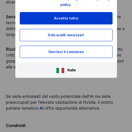
diventare cauti e reagire se l'offerta iniziasse a salire.
policy
.
Sensibilità macroeconomica
: con le valutazioni del settore
Accetta tutto
tecnologico già in tensione, un eventuale rallentamento
dell'economia in generale o un aumento dei tassi d'interesse a
lungo termine potrebbero pesare sul settore.
Solo quelli necessari
Rischi geopolitici
: man mano che l'IA diventa uno strumento
Gestisci il consenso
critico e strategico per i governi di tutto il mondo, le tensioni
geopolitiche potrebbero creare venti contrari, dalle restrizioni
alle esportazioni alla concorrenza della Cina.
Italia
Se siete entusiasti del vasto potenziale dell'IA ma siete
preoccupati per l'elevata valutazione di Nvidia, il nostro
paniere tematico
AI
offre opportunità alternative.
Condividi