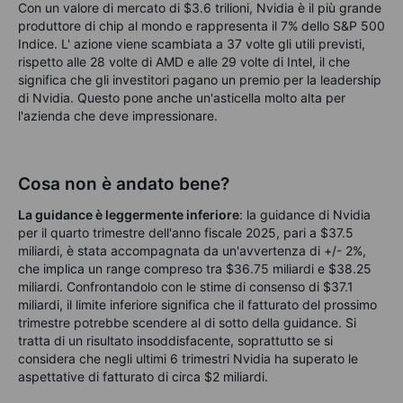
Con un valore di mercato di $3.6 trilioni, Nvidia è il più grande
produttore di chip al mondo e rappresenta il 7% dello S&P 500
Indice. L' azione viene scambiata a 37 volte gli utili previsti,
rispetto alle 28 volte di AMD e alle 29 volte di Intel, il che
significa che gli investitori pagano un premio per la leadership
di Nvidia. Questo pone anche un'asticella molto alta per
l'azienda che deve impressionare.
Cosa non è andato bene?
La guidance è leggermente inferiore
: la guidance di Nvidia
per il quarto trimestre dell'anno fiscale 2025, pari a $37.5
miliardi, è stata accompagnata da un'avvertenza di +/- 2%,
che implica un range compreso tra $36.75 miliardi e $38.25
miliardi. Confrontandolo con le stime di consenso di $37.1
miliardi, il limite inferiore significa che il fatturato del prossimo
trimestre potrebbe scendere al di sotto della guidance. Si
tratta di un risultato insoddisfacente, soprattutto se si
considera che negli ultimi 6 trimestri Nvidia ha superato le
aspettative di fatturato di circa $2 miliardi.