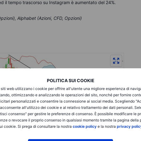
ed il tempo trascorso su Instagram è aumentato del 24%.
pzioni), Alphabet (Azioni, CFD, Opzioni)
POLITICA SUI COOKIE
i siti web utilizzano i cookie per offrire all'utente una migliore esperienza di navi
itando, ottimizzando e analizzando le operazioni del sito, nonché per fornire cont
icitari personalizzati e consentire la connessione ai social media. Scegliendo "A
i acconsente all'utilizzo dei cookie e al relativo trattamento dei dati personali. Se
isci consenso" per gestire le preferenze di consenso. È possibile modificare le p
enze o revocare il proprio consenso in qualsiasi momento tramite la pagina della p
ui cookie. Si prega di consultare la nostra
cookie policy
e la nostra
privacy polic