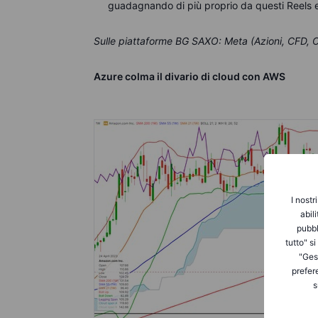
guadagnando di più proprio da questi Reels 
Sulle piattaforme BG SAXO: Meta (Azioni, CFD, O
Azure colma il divario di cloud con AWS
I nostr
abil
pubbl
tutto" s
"Gest
prefer
s