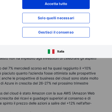
Accetta tutto
Solo quelli necessari
Gestisci il consenso
tili ed utili per azione (EPS) che hanno superato le stime
Italia
del cloud. Sebbene il blocco normativo dell'acquisizione di
esto non ha impedito agli investitori di celebrare gli aspetti
ito del 7% mercoledì scorso ed ha quasi raggiunto il +10%
i è piaciuto quanto l'azienda fosse ottimista sulle prospettive
. E anche le prospettive di business del cloud sono state molto
 di Azure in crescita del 26-27% nel prossimo trimestre
ness del cloud è stato Amazon con la sua AWS (Amazon Web
crescita dei ricavi e guadagni superiori al consenso e di
 spinto il prezzo delle azioni a salire del +12% nell'after-