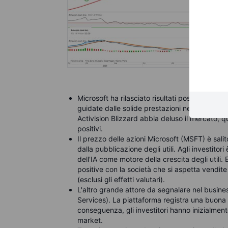
Microsoft ha rilasciato risultati positivi con u
guidate dalle solide prestazioni nel business 
Activision Blizzard abbia deluso il mercato, qu
positivi.
Il prezzo delle azioni Microsoft (MSFT) è sal
dalla pubblicazione degli utili. Agli investitor
dell'IA come motore della crescita degli utili
positive con la società che si aspetta vendite
(esclusi gli effetti valutari).
L'altro grande attore da segnalare nel busi
Services). La piattaforma registra una buona 
conseguenza, gli investitori hanno inizialmente
market.