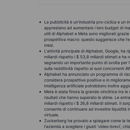
La pubblicità è un'industria pro-ciclica e un 
apprestano ad aumentare i loro budget di mark
utili di Alphabet e Meta sono migliorati grazi
prospettiva macro: questo suggerisce che l'e
mesi.
L'attività principale di Alphabet, Google, ha r
miliardi rispetto i $ 53,8 miliardi stimati e ha
segnando un importante punto di svolta per l'a
sulla redditività rispetto ai suoi concorrenti
Alphabet ha annunciato un programma di riacq
considera prospettive positive e in miglioram
intelligenza artificiale potrebbero inoltre aggi
Meta è stata finora la grande vincitrice tra le
risultati che hanno superato le stime. Le entra
miliardi rispetto i $ 26,8 miliardi stimati. Il 
consente di continuare ad investire liquidità in 
virtuale.
Zuckerberg ha provato a spiegare come la tecno
l'azienda a scegliere i giusti ‘video-brevi’, ch