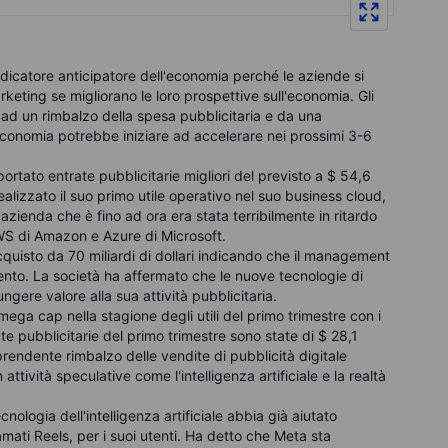
indicatore anticipatore dell'economia perché le aziende si
eting se migliorano le loro prospettive sull'economia. Gli
e ad un rimbalzo della spesa pubblicitaria e da una
conomia potrebbe iniziare ad accelerare nei prossimi 3-6
iportato entrate pubblicitarie migliori del previsto a $ 54,6
 realizzato il suo primo utile operativo nel suo business cloud,
zienda che è fino ad ora era stata terribilmente in ritardo
 AWS di Amazon e Azure di Microsoft.
uisto da 70 miliardi di dollari indicando che il management
ento. La società ha affermato che le nuove tecnologie di
ungere valore alla sua attività pubblicitaria.
 mega cap nella stagione degli utili del primo trimestre con i
te pubblicitarie del primo trimestre sono state di $ 28,1
sorprendente rimbalzo delle vendite di pubblicità digitale
attività speculative come l'intelligenza artificiale e la realtà
logia dell'intelligenza artificiale abbia già aiutato
iamati Reels, per i suoi utenti. Ha detto che Meta sta