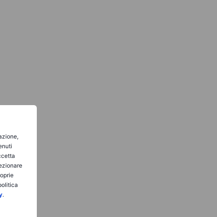
gazione,
enuti
ccetta
lezionare
roprie
olitica
y
.