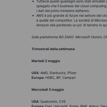
Tuttavia questi guadagni sono stati annullati 
spiegato che il business del cloud computing 
i dati del primo trimestre dell’anno.
AWS è più grande di Azure nel settore del clo
a quelle del competitor. La società di Micros
Amazon stia perdendo un po' di terreno in qu
Sulle piattaforme BG SAXO: Microsoft (Azioni, C
Trimestrali della settimana
Martedì 2 maggio
USA:
AMD, Starbucks, Pfizer
Europa:
HSBC, BP, Campari
Mercoledì 3 maggio
USA:
Qualcomm, CVS
Europa:
Enel, Unicredit, Poste, BNP, Airbus, D