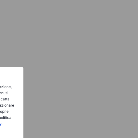
gazione,
enuti
ccetta
lezionare
roprie
olitica
y
.