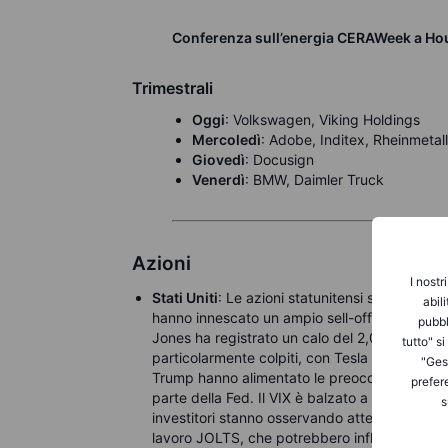
Conferenza sull’energia CERAWeek a Ho
Trimestrali
Oggi
: Volkswagen, Viking Holdings
Mercoledì
: Adobe, Inditex, Rheinmetal
Giovedì
: Docusign
Venerdì
: BMW, Daimler Truck
Azioni
I nostr
Stati Uniti
: Le azioni statunitensi sono crolla
abil
hanno innescato un ampio sell-off. L’S&P 500 
pubbl
Jones ha registrato un calo del 2,08%. I titol
tutto" s
particolarmente colpiti, con Tesla (-15,4%), Nv
"Gest
Trump hanno alimentato le preoccupazioni sull
prefer
parte della Fed. Il VIX è balzato a 27,98 (+16
s
investitori stanno osservando attentamente i pro
lavoro JOLTS, che potrebbero influenzare le as