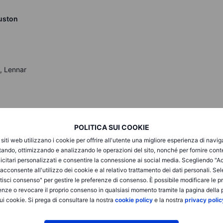
uston
l, Lennar
POLITICA SUI COOKIE
i siti web utilizzano i cookie per offrire all'utente una migliore esperienza di navi
te lunedì, con i timori di guerra commerciale e recessione che
itando, ottimizzando e analizzando le operazioni del sito, nonché per fornire cont
è sceso del 2,7%, il Nasdaq 100 ha perso il 3,9% e il Dow
icitari personalizzati e consentire la connessione ai social media. Scegliendo "A
i tecnologici a mega capitalizzazione sono stati
i acconsente all'utilizzo dei cookie e al relativo trattamento dei dati personali. Se
idia (-5,1%) e Meta (-4,4%) in forte ribasso. I nuovi dazi di
isci consenso" per gestire le preferenze di consenso. È possibile modificare le p
’inflazione, complicando le prospettive di taglio dei tassi da
enze o revocare il proprio consenso in qualsiasi momento tramite la pagina della p
,2%), segnalando un aumento dell’ansia sui mercati. Gli
ui cookie. Si prega di consultare la nostra
cookie policy
e la nostra
privacy polic
ssimi dati sull’inflazione negli Stati Uniti e le offerte di
pettative sulla politica della Fed.