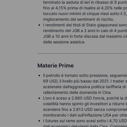
terminato la seduta di ieri in ribasso di 9 pu
fino al 4,15% prima di risalire al 4,20% nelle
toccato nuovi minimi di cinque mesi sotto il 3,
miglioramento del sentiment di rischio.
I rendimenti dei titoli di Stato giapponesi sono
rendimento del JGB a 2 anni in calo di 4 punti
JGB a 10 anni in forte discesa dal massimo ci
della sessione asiatica.
Materie Prime
Il petrolio è tornato sotto pressione, seguendo 
69 USD, il livello più basso dal 2021. I trade
scatenate dall’aggressiva politica tariffaria 
rallentamento della domanda in Cina.
L’oro è sceso a 2.880 USD l’oncia, poiché la 
volatilità hanno spinto gli investitori a ridurre 
scendere fino a 2.813 USD senza comprometter
monitorando i dati sull’inflazione USA per otte
I futures sul rame sono scesi sotto i 4,70 USD
dati economici deludenti dalla Cina. Comples