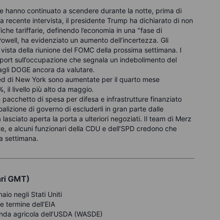
ì e hanno continuato a scendere durante la notte, prima di
na recente intervista, il presidente Trump ha dichiarato di non
che tariffarie, definendo l’economia in una "fase di
Powell, ha evidenziato un aumento dell’incertezza. Gli
n vista della riunione del FOMC della prossima settimana. I
eport sull’occupazione che segnala un indebolimento del
tagli DOGE ancora da valutare.
 Fed di New York sono aumentate per il quarto mese
 il livello più alto da maggio.
n pacchetto di spesa per difesa e infrastrutture finanziato
oalizione di governo di escluderli in gran parte dalle
a lasciato aperta la porta a ulteriori negoziati. Il team di Merz
te, e alcuni funzionari della CDU e dell’SPD credono che
a settimana.
ari GMT)
io negli Stati Uniti
 termine dell’EIA
anda agricola dell’USDA (WASDE)