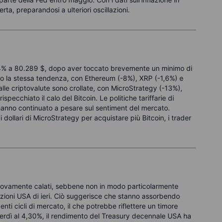
rta, preparandosi a ulteriori oscillazioni.
2,4% a 80.289 $, dopo aver toccato brevemente un minimo di
ito la stessa tendenza, con Ethereum (-8%), XRP (-1,6%) e
alle criptovalute sono crollate, con MicroStrategy (-13%),
ecchiato il calo del Bitcoin. Le politiche tariffarie di
hanno continuato a pesare sul sentiment del mercato.
 dollari di MicroStrategy per acquistare più Bitcoin, i trader
nuovamente calati, sebbene non in modo particolarmente
 azioni USA di ieri. Ciò suggerisce che stanno assorbendo
enti cicli di mercato, il che potrebbe riflettere un timore
nerdì al 4,30%, il rendimento del Treasury decennale USA ha