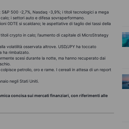
ifica; S&P 500 -2,7%, Nasdaq -3,9%; i titoli tecnologici a mega
 calo; i settori auto e difesa sovraperformano.
ioni 0DTE si scaldano; le aspettative di taglio dei tassi della
titoli crypto in calo; l’aumento di capitale di MicroStrategy
alla volatilità osservata altrove. USD/JPY ha toccato
a ha rimbalzato.
riormente scesi durante la notte, ma hanno recuperato dai
schio.
colpisce petrolio, oro e rame.
I cereali in attesa di un report
aio negli Stati Uniti.
ca concisa sui mercati finanziari, con riferimenti alle