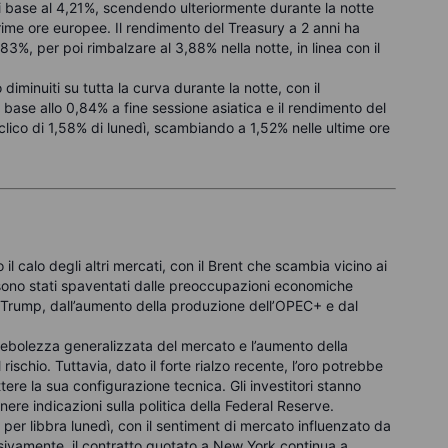
nti base al 4,21%, scendendo ulteriormente durante la notte
 prime ore europee. Il rendimento del Treasury a 2 anni ha
83%, per poi rimbalzare al 3,88% nella notte, in linea con il
 diminuiti su tutta la curva durante la notte, con il
 base allo 0,84% a fine sessione asiatica e il rendimento del
clico di 1,58% di lunedì, scambiando a 1,52% nelle ultime ore
il calo degli altri mercati, con il Brent che scambia vicino ai
r sono stati spaventati dalle preoccupazioni economiche
di Trump, dall’aumento della produzione dell’OPEC+ e dal
debolezza generalizzata del mercato e l’aumento della
il rischio. Tuttavia, dato il forte rialzo recente, l’oro potrebbe
e la sua configurazione tecnica. Gli investitori stanno
nere indicazioni sulla politica della Federal Reserve.
 per libbra lunedì, con il sentiment di mercato influenzato da
sivamente, il contratto quotato a New York continua a