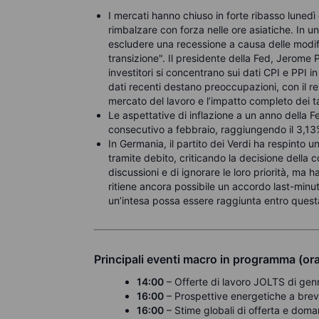
I mercati hanno chiuso in forte ribasso luned
rimbalzare con forza nelle ore asiatiche. In u
escludere una recessione a causa delle modifi
transizione". Il presidente della Fed, Jerome 
investitori si concentrano sui dati CPI e PPI i
dati recenti destano preoccupazioni, con il r
mercato del lavoro e l’impatto completo dei 
Le aspettative di inflazione a un anno della
consecutivo a febbraio, raggiungendo il 3,13%,
In Germania, il partito dei Verdi ha respinto u
tramite debito, criticando la decisione della c
discussioni e di ignorare le loro priorità, ma h
ritiene ancora possibile un accordo last-minu
un’intesa possa essere raggiunta entro quest
Principali eventi macro in programma (or
14:00
– Offerte di lavoro JOLTS di genna
16:00
– Prospettive energetiche a breve
16:00
– Stime globali di offerta e dom