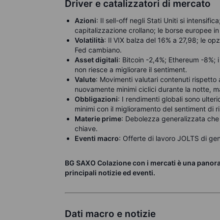
Driver e catalizzatori di mercato
Azioni
: Il sell-off negli Stati Uniti si intens
capitalizzazione crollano; le borse europee in
Volatilità
: Il VIX balza del 16% a 27,98; le opz
Fed cambiano.
Asset digitali
: Bitcoin -2,4%; Ethereum -8%; i 
non riesce a migliorare il sentiment.
Valute
: Movimenti valutari contenuti rispetto 
nuovamente minimi ciclici durante la notte, m
Obbligazioni
: I rendimenti globali sono ulte
minimi con il miglioramento del sentiment di ri
Materie prime
: Debolezza generalizzata che 
chiave.
Eventi macro
: Offerte di lavoro JOLTS di genn
BG SAXO Colazione con i mercati è una panorami
principali notizie ed eventi.
Dati macro e notizie