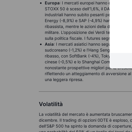
Europa
: I mercati europei hanno esteso le per
STOXX 50 è sceso dell’1,6%, il DAX ha perso l’1
industriali hanno subito pesanti perdite, rifle
Energy (-8,9%) e SAP (-4,9%) hanno pesato sul 
ribassista, mentre le azioni della difesa e de
militare. L’opposizione dei Verdi tedeschi all
sulla politica fiscale. I futures segnalano un
Asia
: I mercati asiatici hanno seguito Wall St
sudcoreano (-1,2%) e l’Hang Seng di Hong Kong (
ribasso, con SoftBank (-4%), Tokyo Electron 
cinese (-0,5%) e lo Shanghai Composite (-0,7
nonostante prospettive migliori per la crescita 
riflettendo un atteggiamento di avversione al 
una leggera ripresa.
Volatilità
La volatilità del mercato è aumentata bruscamente, 
dicembre. Il trading di opzioni 0DTE è esploso, 
dell’S&P 500 ha spinto la domanda di coperture, 
una probabilità del 50% di un taglio dei tassi da 