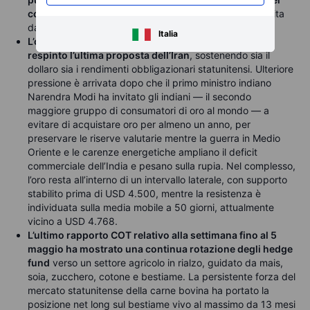
corso della settimana
, a partire dall’EIA martedì, seguita
da OPEC e IEA mercoledì.
Italia
L’oro scambia in ribasso dopo che Donald Trump ha
respinto l’ultima proposta dell’Iran
, sostenendo sia il
dollaro sia i rendimenti obbligazionari statunitensi. Ulteriore
pressione è arrivata dopo che il primo ministro indiano
Narendra Modi ha invitato gli indiani — il secondo
maggiore gruppo di consumatori di oro al mondo — a
evitare di acquistare oro per almeno un anno, per
preservare le riserve valutarie mentre la guerra in Medio
Oriente e le carenze energetiche ampliano il deficit
commerciale dell’India e pesano sulla rupia. Nel complesso,
l’oro resta all’interno di un intervallo laterale, con supporto
stabilito prima di USD 4.500, mentre la resistenza è
individuata sulla media mobile a 50 giorni, attualmente
vicino a USD 4.768.
L’ultimo rapporto COT relativo alla settimana fino al 5
maggio ha mostrato una continua rotazione degli hedge
fund
verso un settore agricolo in rialzo, guidato da mais,
soia, zucchero, cotone e bestiame. La persistente forza del
mercato statunitense della carne bovina ha portato la
posizione net long sul bestiame vivo al massimo da 13 mesi