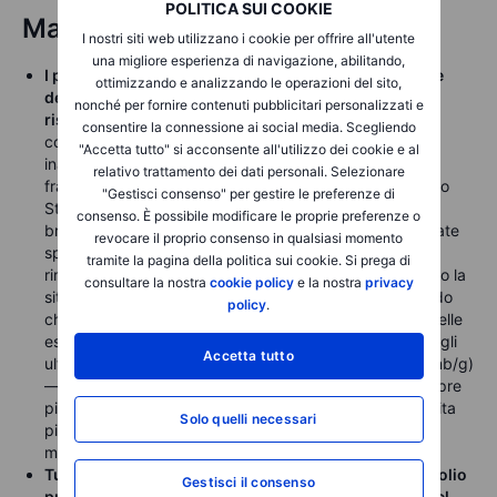
POLITICA SUI COOKIE
Materie prime
I nostri siti web utilizzano i cookie per offrire all'utente
una migliore esperienza di navigazione, abilitando,
I prezzi del petrolio sono saliti dopo che il presidente
ottimizzando e analizzando le operazioni del sito,
degli Stati Uniti Donald Trump ha respinto l’ultima
nonché per fornire contenuti pubblicitari personalizzati e
risposta dell’Iran
alla sua proposta per porre fine al
consentire la connessione ai social media. Scegliendo
conflitto durato 10 settimane, definendola “totalmente
"Accetta tutto" si acconsente all'utilizzo dei cookie e al
inaccettabile”. Le due parti continuano a mantenere un
relativo trattamento dei dati personali. Selezionare
fragile cessate il fuoco mentre la chiusura effettiva dello
"Gestisci consenso" per gestire le preferenze di
Stretto di Hormuz prosegue. Dopo essere sceso
consenso. È possibile modificare le proprie preferenze o
brevemente a USD 96 la scorsa settimana sulle rinnovate
revocare il proprio consenso in qualsiasi momento
speranze di una riapertura dello stretto, il Brent è
tramite la pagina della politica sui cookie. Si prega di
rimbalzato sopra USD 105. Morgan Stanley ha descritto la
consultare la nostra
cookie policy
e la nostra
privacy
situazione come una “corsa contro il tempo”, avvertendo
policy
.
che i recenti fattori di mitigazione — come l’aumento delle
esportazioni statunitensi (+3,8 mb/g su base annua negli
Accetta tutto
ultimi 30 giorni) e importazioni cinesi più deboli (-5,5 mb/g)
— non possono durare indefinitamente. Ciò lascia sempre
più la distruzione della domanda, attraverso una crescita
Solo quelli necessari
più lenta dei consumi e prezzi più elevati, come unico
meccanismo praticabile per riequilibrare il mercato.
Tutte e tre le principali agenzie di previsione sul petrolio
Gestisci il consenso
pubblicheranno i loro outlook mensili sul mercato nel