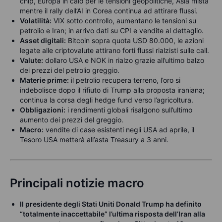
chip, Europa in calo per le tensioni geopolitiche, Asia mista
mentre il rally dell’AI in Corea continua ad attirare flussi.
Volatilità:
VIX sotto controllo, aumentano le tensioni su
petrolio e Iran; in arrivo dati su CPI e vendite al dettaglio.
Asset digitali:
Bitcoin sopra quota USD 80.000, le azioni
legate alle criptovalute attirano forti flussi rialzisti sulle call.
Valute:
dollaro USA e NOK in rialzo grazie all’ultimo balzo
dei prezzi del petrolio greggio.
Materie prime:
il petrolio recupera terreno, l’oro si
indebolisce dopo il rifiuto di Trump alla proposta iraniana;
continua la corsa degli hedge fund verso l’agricoltura.
Obbligazioni:
i rendimenti globali risalgono sull’ultimo
aumento dei prezzi del greggio.
Macro:
vendite di case esistenti negli USA ad aprile, il
Tesoro USA metterà all’asta Treasury a 3 anni.
Principali notizie macro
Il presidente degli Stati Uniti Donald Trump ha definito
“totalmente inaccettabile” l’ultima risposta dell’Iran alla