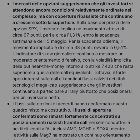
I mercati delle opzioni suggeriscono che gli investitori si
attendono ancora condizioni relativamente ordinate nel
complesso, ma con coperture ribassiste che continuano
a crescere sotto la superficie.
Sulla base dei prezzi delle
opzioni SPX, il mercato implica un movimento atteso di
circa 97 punti, pari a circa l’1,31%, entro la scadenza
settimanale del 15 maggio. Per la scadenza odierna, il
movimento implicito è di circa 38 punti, ovvero lo 0,51%.
L’indicatore di skew giornaliero continua a mostrare un
moderato orientamento difensivo, con la volatilità implicita
delle put near-the-money intorno allo strike 7.400 che resta
superiore a quella delle call equivalenti. Tuttavia, il forte
open interest sulle call e i continui flussi rialzisti nei titoli
tecnologici mega-cap suggeriscono che gli investitori
continuano a partecipare al rally piuttosto che posizionarsi
per un’inversione netta.
I flussi sulle opzioni di venerdì hanno confermato questo
quadro misto ma costruttivo.
I flussi di apertura
confermati sono rimasti fortemente concentrati su
posizionamenti rialzisti tramite call
nei semiconduttori e
nei titoli legati all’AI, inclusi AMD, MCHP e SOXX, mentre
l’attività sulle Mag7 ha mostrato un continuo orientamento