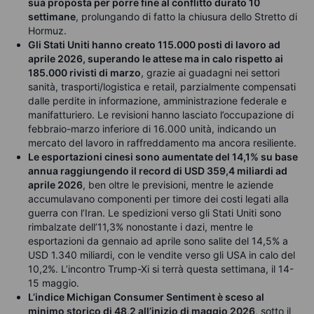
sua proposta per porre fine al conflitto durato 10
settimane
, prolungando di fatto la chiusura dello Stretto di
Hormuz.
Gli Stati Uniti hanno creato 115.000 posti di lavoro ad
aprile 2026, superando le attese ma in calo rispetto ai
185.000 rivisti di marzo
, grazie ai guadagni nei settori
sanità, trasporti/logistica e retail, parzialmente compensati
dalle perdite in informazione, amministrazione federale e
manifatturiero. Le revisioni hanno lasciato l’occupazione di
febbraio-marzo inferiore di 16.000 unità, indicando un
mercato del lavoro in raffreddamento ma ancora resiliente.
Le esportazioni cinesi sono aumentate del 14,1% su base
annua raggiungendo il record di USD 359,4 miliardi ad
aprile 2026
, ben oltre le previsioni, mentre le aziende
accumulavano componenti per timore dei costi legati alla
guerra con l’Iran. Le spedizioni verso gli Stati Uniti sono
rimbalzate dell’11,3% nonostante i dazi, mentre le
esportazioni da gennaio ad aprile sono salite del 14,5% a
USD 1.340 miliardi, con le vendite verso gli USA in calo del
10,2%. L’incontro Trump-Xi si terrà questa settimana, il 14-
15 maggio.
L’indice Michigan Consumer Sentiment è sceso al
minimo storico di 48,2 all’inizio di maggio 2026
, sotto il