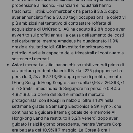
propensione al rischio. Finanziari e industriali hanno
trascinato i listini: Commerzbank ha perso il 3,9% dopo
aver annunciato fino a 3.000 tagli occupazionali e obiettivi
più ambiziosi nel tentativo di contrastare l’offerta di
acquisizione di UniCredit. IAG ha ceduto il 2,8% dopo aver
avvertito sui profitti annuali a causa dell’aumento dei costi
del carburante, mentre Amadeus ha guadagnato l’1,9%
grazie a risultati solidi. Gli investitori monitorano ora
petrolio, dazi e la capacità delle trimestrali di continuare a
sostenere i mercati.
Asia:
i mercati asiatici hanno chiuso misti venerdì prima di
un’apertura prudente lunedì. Il Nikkei 225 giapponese ha
perso lo 0,2% a 62.713,65 dopo prese di profitto, mentre
l’Hang Seng di Hong Kong è sceso dello 0,9% a 26.393,71
e lo Straits Times Index di Singapore ha perso lo 0,4% a
4.921,90. La Corea del Sud è rimasta il mercato
protagonista, con il Kospi in rialzo di oltre il 13% nella
settimana grazie a Samsung Electronics e SK Hynix, che
continuano a guidare il tema globale delle memorie AI.
Hongkong Land ha restituito il 5,2% venerdì dopo aver
guidato i rialzi il giorno precedente, mentre Venture Corp
era balzata del 10,9% il 7 maggio. La Corea è ora il