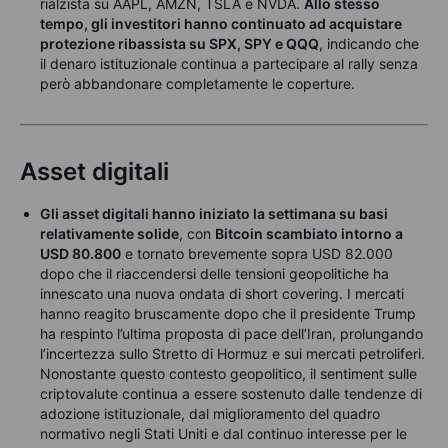
rialzista su AAPL, AMZN, TSLA e NVDA.
Allo stesso
tempo, gli investitori hanno continuato ad acquistare
protezione ribassista su SPX, SPY e QQQ
, indicando che
il denaro istituzionale continua a partecipare al rally senza
però abbandonare completamente le coperture.
Asset digitali
Gli asset digitali hanno iniziato la settimana su basi
relativamente solide
, con
Bitcoin scambiato intorno a
USD 80.800
e tornato brevemente sopra USD 82.000
dopo che il riaccendersi delle tensioni geopolitiche ha
innescato una nuova ondata di short covering. I mercati
hanno reagito bruscamente dopo che il presidente Trump
ha respinto l’ultima proposta di pace dell’Iran, prolungando
l’incertezza sullo Stretto di Hormuz e sui mercati petroliferi.
Nonostante questo contesto geopolitico, il sentiment sulle
criptovalute continua a essere sostenuto dalle tendenze di
adozione istituzionale, dal miglioramento del quadro
normativo negli Stati Uniti e dal continuo interesse per le