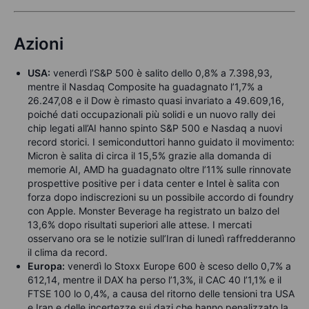
Azioni
USA:
venerdì l’S&P 500 è salito dello 0,8% a 7.398,93,
mentre il Nasdaq Composite ha guadagnato l’1,7% a
26.247,08 e il Dow è rimasto quasi invariato a 49.609,16,
poiché dati occupazionali più solidi e un nuovo rally dei
chip legati all’AI hanno spinto S&P 500 e Nasdaq a nuovi
record storici. I semiconduttori hanno guidato il movimento:
Micron è salita di circa il 15,5% grazie alla domanda di
memorie AI, AMD ha guadagnato oltre l’11% sulle rinnovate
prospettive positive per i data center e Intel è salita con
forza dopo indiscrezioni su un possibile accordo di foundry
con Apple. Monster Beverage ha registrato un balzo del
13,6% dopo risultati superiori alle attese. I mercati
osservano ora se le notizie sull’Iran di lunedì raffredderanno
il clima da record.
Europa:
venerdì lo Stoxx Europe 600 è sceso dello 0,7% a
612,14, mentre il DAX ha perso l’1,3%, il CAC 40 l’1,1% e il
FTSE 100 lo 0,4%, a causa del ritorno delle tensioni tra USA
e Iran e delle incertezze sui dazi che hanno penalizzato la