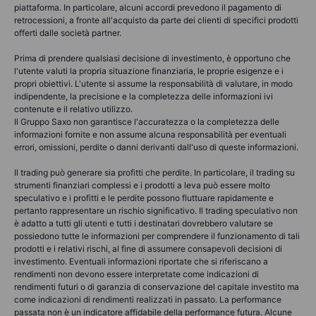
piattaforma. In particolare, alcuni accordi prevedono il pagamento di
retrocessioni, a fronte all'acquisto da parte dei clienti di specifici prodotti
offerti dalle società partner.
Prima di prendere qualsiasi decisione di investimento, è opportuno che
l'utente valuti la propria situazione finanziaria, le proprie esigenze e i
propri obiettivi. L'utente si assume la responsabilità di valutare, in modo
indipendente, la precisione e la completezza delle informazioni ivi
contenute e il relativo utilizzo.
Il Gruppo Saxo non garantisce l'accuratezza o la completezza delle
informazioni fornite e non assume alcuna responsabilità per eventuali
errori, omissioni, perdite o danni derivanti dall'uso di queste informazioni.
Il trading può generare sia profitti che perdite. In particolare, il trading su
strumenti finanziari complessi e i prodotti a leva può essere molto
speculativo e i profitti e le perdite possono fluttuare rapidamente e
pertanto rappresentare un rischio significativo. Il trading speculativo non
è adatto a tutti gli utenti e tutti i destinatari dovrebbero valutare se
possiedono tutte le informazioni per comprendere il funzionamento di tali
prodotti e i relativi rischi, al fine di assumere consapevoli decisioni di
investimento. Eventuali informazioni riportate che si riferiscano a
rendimenti non devono essere interpretate come indicazioni di
rendimenti futuri o di garanzia di conservazione del capitale investito ma
come indicazioni di rendimenti realizzati in passato. La performance
passata non è un indicatore affidabile della performance futura. Alcune