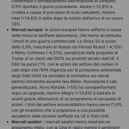
confermato il raffreddamento dell’inflazione al consumo
(CPI) riportato il giorno precedente. Adobe (-13,8%) è
crollata a causa di previsioni di ricavi deludenti, mentre
Intel (+14,6%) è salita dopo la notizia dell’arrivo di un nuovo
CEO.
Mercati europei
: le azioni europee hanno sofferto a causa
delle minacce tariffarie statunitensi, che hanno accentuato
i timori di una guerra commerciale. Lo Stoxx 50 è sceso
dello 0,9%, trascinato al ribasso da Pernod Ricard (-4,12%)
e Rémy Cointreau (-4,31%), penalizzati dalla proposta di
Trump di un dazio del 200% sui prodotti alcolici dell’UE. Il
DAX ha perso l’1%, con le azioni del settore dei camion in
calo dopo che l’EPA (Agenzia per la protezione ambientale
degli Stati Uniti) ha annullato le normative sui veicoli
elettrici introdotte durante l’era Biden. Nonostante il calo
generalizzato, Novo Nordisk (+5%) ha sovraperformato
dopo un upgrade, mentre Allegro (+13,6%) è balzata in
avanti grazie all’annuncio di un programma di riacquisto di
azioni. I titoli del settore automobilistico hanno perso l’1,6%,
con gli investitori che si preparano a una possibile
escalation delle tensioni tariffarie tra UE e Stati Uniti.
Mercati asiatici
: i mercati asiatici hanno mostrato un
andamento misto, con la Cina in rialzo mentre il sentiment