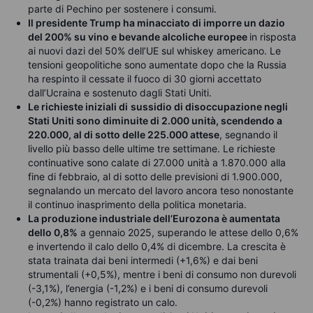
parte di Pechino per sostenere i consumi.
Il presidente Trump ha minacciato di imporre un dazio
del 200% su vino e bevande alcoliche europee
in risposta
ai nuovi dazi del 50% dell’UE sul whiskey americano. Le
tensioni geopolitiche sono aumentate dopo che la Russia
ha respinto il cessate il fuoco di 30 giorni accettato
dall’Ucraina e sostenuto dagli Stati Uniti.
Le richieste iniziali di
sussidio di disoccupazione negli
Stati Uniti sono diminuite di 2.000 unità, scendendo a
220.000, al di sotto delle 225.000 attese
, segnando il
livello più basso delle ultime tre settimane. Le richieste
continuative sono calate di 27.000 unità a 1.870.000 alla
fine di febbraio, al di sotto delle previsioni di 1.900.000,
segnalando un mercato del lavoro ancora teso nonostante
il continuo inasprimento della politica monetaria.
La produzione industriale dell’Eurozona è aumentata
dello 0,8%
a gennaio 2025, superando le attese dello 0,6%
e invertendo il calo dello 0,4% di dicembre. La crescita è
stata trainata dai beni intermedi (+1,6%) e dai beni
strumentali (+0,5%), mentre i beni di consumo non durevoli
(-3,1%), l’energia (-1,2%) e i beni di consumo durevoli
(-0,2%) hanno registrato un calo.