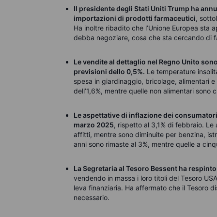
Il presidente degli Stati Uniti Trump ha annu
importazioni di prodotti farmaceutici
, sott
Ha inoltre ribadito che l’Unione Europea sta app
debba negoziare, cosa che sta cercando di f
Le vendite al dettaglio nel Regno Unito so
previsioni dello 0,5%.
Le temperature insolit
spesa in giardinaggio, bricolage, alimentari e 
dell’1,6%, mentre quelle non alimentari sono c
Le aspettative di inflazione dei consumatori
marzo 2025
, rispetto al 3,1% di febbraio. 
affitti, mentre sono diminuite per benzina, ist
anni sono rimaste al 3%, mentre quelle a cinq
La Segretaria al Tesoro Bessent ha respinto
vendendo in massa i loro titoli del Tesoro USA,
leva finanziaria. Ha affermato che il Tesoro d
necessario.