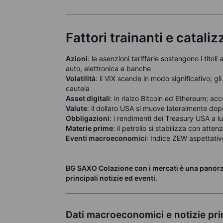
Fattori trainanti e catali
Azioni
: le esenzioni tariffarie sostengono i titol
auto, elettronica e banche
Volatilità
: il VIX scende in modo significativo; gl
cautela
Asset digitali
: in rialzo Bitcoin ed Ethereum; ac
Valute
: il dollaro USA si muove lateralmente dop
Obbligazioni
: i rendimenti dei Treasury USA a 
Materie prime
: il petrolio si stabilizza con attenz
Eventi macroeconomici
: Indice ZEW aspettativ
BG SAXO Colazione con i mercati è una panorami
principali notizie ed eventi.
Dati macroeconomici e notizie pri