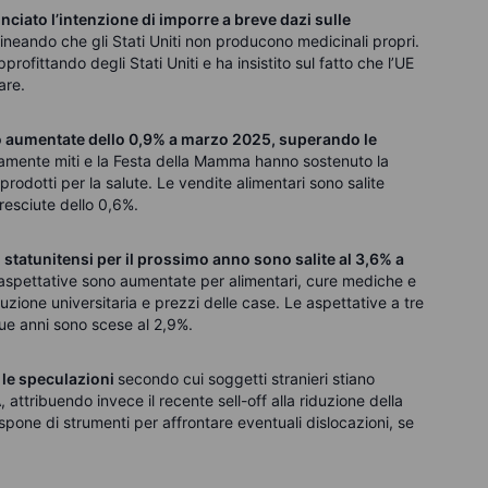
nciato l’intenzione di imporre a breve dazi sulle
olineando che gli Stati Uniti non producono medicinali propri.
rofittando degli Stati Uniti e ha insistito sul fatto che l’UE
are.
no aumentate dello 0,9% a marzo 2025, superando le
amente miti e la Festa della Mamma hanno sostenuto la
prodotti per la salute. Le vendite alimentari sono salite
resciute dello 0,6%.
 statunitensi per il prossimo anno sono salite al 3,6% a
Le aspettative sono aumentate per alimentari, cure mediche e
ruzione universitaria e prezzi delle case. Le aspettative a tre
ue anni sono scese al 2,9%.
 le speculazioni
secondo cui soggetti stranieri stiano
 attribuendo invece il recente sell-off alla riduzione della
ispone di strumenti per affrontare eventuali dislocazioni, se