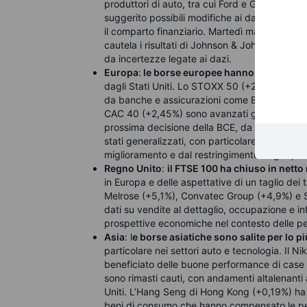
produttori di auto, tra cui Ford e GM (+3%-6
suggerito possibili modifiche ai dazi sulle au
il comparto finanziario. Martedì mattina i Futu
cautela i risultati di Johnson & Johnson, Bank
da incertezze legate ai dazi.
Europa
:
le borse europee hanno registrato fo
dagli Stati Uniti. Lo STOXX 50 (+2,4%) e lo
da banche e assicurazioni come BNP Paribas e 
CAC 40 (+2,45%) sono avanzati grazie all’alle
prossima decisione della BCE, da cui il mercato
stati generalizzati, con particolare forza nel 
miglioramento e dal restringimento degli spre
Regno Unito
:
il FTSE 100 ha chiuso in netto
in Europa e delle aspettative di un taglio dei t
Melrose (+5,1%), Convatec Group (+4,9%) e St
dati su vendite al dettaglio, occupazione e in
prospettive economiche nel contesto delle pe
Asia
: l
e borse asiatiche sono salite per lo p
particolare nei settori auto e tecnologia. Il
beneficiato delle buone performance di case 
sono rimasti cauti, con andamenti altalenanti 
Uniti. L’Hang Seng di Hong Kong (+0,19%) ha r
beni di consumo che hanno compensato le perdi