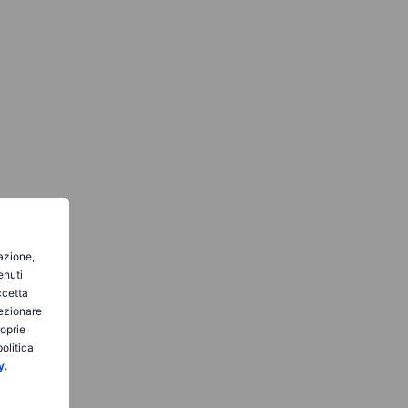
gazione,
enuti
ccetta
lezionare
roprie
olitica
y
.