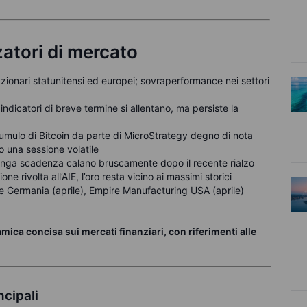
zzatori di mercato
i azionari statunitensi ed europei; sovraperformance nei settori
i indicatori di breve termine si allentano, ma persiste la
cumulo di Bitcoin da parte di MicroStrategy degno di nota
o una sessione volatile
lunga scadenza calano bruscamente dopo il recente rialzo
ione rivolta all’AIE, l’oro resta vicino ai massimi storici
e Germania (aprile), Empire Manufacturing USA (aprile)
ca concisa sui mercati finanziari, con riferimenti alle
ncipali