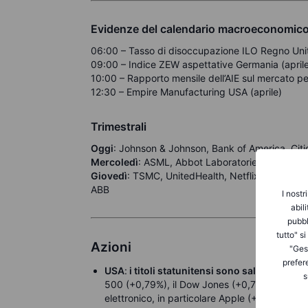
Evidenze del calendario macroeconomico
06:00 – Tasso di disoccupazione ILO Regno Uni
09:00 – Indice ZEW aspettative Germania (april
10:00 – Rapporto mensile dell’AIE sul mercato pet
12:30 – Empire Manufacturing USA (aprile)
Trimestrali
Oggi
: Johnson & Johnson, Bank of America, Citig
Mercoledì
: ASML, Abbot Laboratories, Progress
Giovedì
: TSMC, UnitedHealth, Netflix, America
ABB
I nostr
abil
pubbl
tutto" s
Azioni
"Gest
prefer
USA
:
i titoli statunitensi sono saliti lunedì
, 
s
500 (+0,79%), il Dow Jones (+0,78%) e il Nas
elettronico, in particolare Apple (+2,2%) e Dell