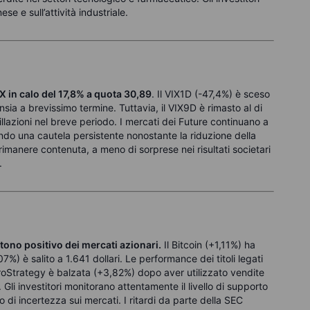
ese e sull’attività industriale.
IX in calo del 17,8% a quota 30,89
. Il VIX1D (-47,4%) è sceso
ansia a brevissimo termine. Tuttavia, il VIX9D è rimasto al di
illazioni nel breve periodo. I mercati dei Future continuano a
endo una cautela persistente nonostante la riduzione della
imanere contenuta, a meno di sorprese nei risultati societari
.
 tono positivo dei mercati azionari.
Il Bitcoin (+1,11%) ha
%) è salito a 1.641 dollari. Le performance dei titoli legati
icroStrategy è balzata (+3,82%) dopo aver utilizzato vendite
. Gli investitori monitorano attentamente il livello di supporto
o di incertezza sui mercati. I ritardi da parte della SEC