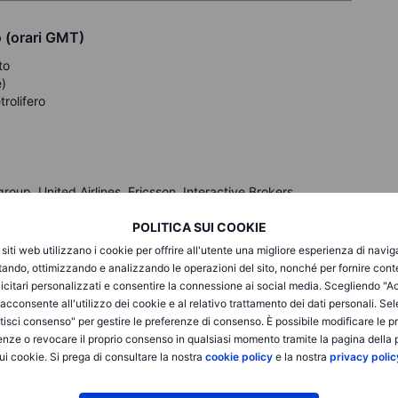
 (orari GMT)
to
e)
rolifero
roup, United Airlines, Ericsson, Interactive Brokers
ive Corporation
POLITICA SUI COOKIE
n Express, Blackstone, Charles Schwab, Marsh & McLennan,
i siti web utilizzano i cookie per offrire all'utente una migliore esperienza di navi
itando, ottimizzando e analizzando le operazioni del sito, nonché per fornire cont
icitari personalizzati e consentire la connessione ai social media. Scegliendo "A
i acconsente all'utilizzo dei cookie e al relativo trattamento dei dati personali. Se
isci consenso" per gestire le preferenze di consenso. È possibile modificare le p
enze o revocare il proprio consenso in qualsiasi momento tramite la pagina della p
sostenuti da esenzioni temporanee su alcuni dazi. Lo S&P
ui cookie. Si prega di consultare la nostra
cookie policy
e la nostra
privacy polic
daq (+0,64%) hanno chiuso in rialzo, trainati dal comparto
 (+4%), che hanno beneficiato del sollievo tariffario. I