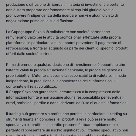
produzione o diffusione di ricerca in materia di investimenti e pertanto
non è stato preparato conformemente ai requisiti giuridici volti a
promuovere l’indipendenza della ricerca e non vi è alcun divieto di
negoziazione prima della sua diffusione.
La Capogruppo Saxo può collaborare con società partner che
remunerano Saxo per le attività promozionali effettuate sulla propria
piattaforma. In particolare, alcuni accordi prevedono il pagamento di
retrocessioni, a fronte all'acquisto da parte dei clienti di specifici prodotti
offerti dalle società partner.
Prima di prendere qualsiasi decisione di investimento, è opportuno che
l'utente valuti la propria situazione finanziaria, le proprie esigenze e i
propri obiettivi. L'utente si assume la responsabilità di valutare, in modo
indipendente, la precisione e la completezza delle informazioni ivi
contenute e il relativo utilizzo.
Il Gruppo Saxo non garantisce l'accuratezza o la completezza delle
informazioni fornite e non assume alcuna responsabilità per eventuali
errori, omissioni, perdite o danni derivanti dall'uso di queste informazioni.
Il trading può generare sia profitti che perdite. In particolare, il trading su
strumenti finanziari complessi e i prodotti a leva può essere molto
speculativo e i profitti e le perdite possono fluttuare rapidamente e
pertanto rappresentare un rischio significativo. Il trading speculativo non
è adatto a tutti gli utenti e tutti i destinatari dovrebbero valutare se