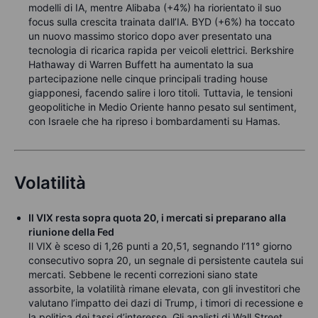
modelli di IA, mentre Alibaba (+4%) ha riorientato il suo
focus sulla crescita trainata dall’IA. BYD (+6%) ha toccato
un nuovo massimo storico dopo aver presentato una
tecnologia di ricarica rapida per veicoli elettrici. Berkshire
Hathaway di Warren Buffett ha aumentato la sua
partecipazione nelle cinque principali trading house
giapponesi, facendo salire i loro titoli. Tuttavia, le tensioni
geopolitiche in Medio Oriente hanno pesato sul sentiment,
con Israele che ha ripreso i bombardamenti su Hamas.
Volatilità
Il VIX resta sopra quota 20, i mercati si preparano alla
riunione della Fed
Il VIX è sceso di 1,26 punti a 20,51, segnando l’11° giorno
consecutivo sopra 20, un segnale di persistente cautela sui
mercati. Sebbene le recenti correzioni siano state
assorbite, la volatilità rimane elevata, con gli investitori che
valutano l’impatto dei dazi di Trump, i timori di recessione e
la politica dei tassi d’interesse. Gli analisti di Wall Street