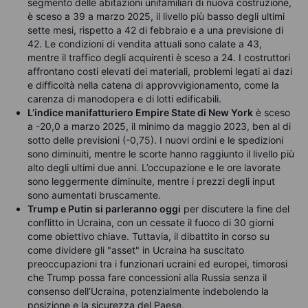
segmento delle abitazioni unifamiliari di nuova costruzione,
è sceso a 39 a marzo 2025, il livello più basso degli ultimi
sette mesi, rispetto a 42 di febbraio e a una previsione di
42. Le condizioni di vendita attuali sono calate a 43,
mentre il traffico degli acquirenti è sceso a 24. I costruttori
affrontano costi elevati dei materiali, problemi legati ai dazi
e difficoltà nella catena di approvvigionamento, come la
carenza di manodopera e di lotti edificabili.
L’indice manifatturiero Empire State di New York
è sceso
a -20,0 a marzo 2025, il minimo da maggio 2023, ben al di
sotto delle previsioni (-0,75). I nuovi ordini e le spedizioni
sono diminuiti, mentre le scorte hanno raggiunto il livello più
alto degli ultimi due anni. L’occupazione e le ore lavorate
sono leggermente diminuite, mentre i prezzi degli input
sono aumentati bruscamente.
Trump e Putin si parleranno oggi
per discutere la fine del
conflitto in Ucraina, con un cessate il fuoco di 30 giorni
come obiettivo chiave. Tuttavia, il dibattito in corso su
come dividere gli "asset" in Ucraina ha suscitato
preoccupazioni tra i funzionari ucraini ed europei, timorosi
che Trump possa fare concessioni alla Russia senza il
consenso dell’Ucraina, potenzialmente indebolendo la
posizione e la sicurezza del Paese.