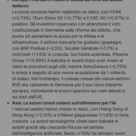
tedesco
Le borse europee hanno registrato un rialzo, con il DAX
(+0,73%), l’Euro Stoxx 50 (+0,77%) e il CAC 40 (+0,57%) in
positivo. Gli investitori osservano con attenzione il voto
costituzionale in Germania sulla riforma del debito, che
punta ad aumentare la spesa per la difesa e le
infrastrutture. Il settore bancario ha guidato i guadagni,
con BNP Paribas (+2,5%), Société Générale (+1,7%) e
UniCredit (+1,6%) in crescita. Sul fronte aziendale, Phoenix
Group (+10,69%) è balzata in avanti dopo aver rivisto al
rialzo le previsioni sugli utili, mentre AstraZeneca (-0,75%)
è scesa a seguito di una nuova acquisizione da 1 miliardo
di dollari. Nel frattempo, il colosso cinese dei veicoli elettrici
BYD sta valutando la Germania per il suo terzo impianto
europeo, nonostante le preoccupazioni sui costi elevati e
sui dazi dell’UE.
Asia: Le azioni cinesi volano sull’ottimismo per l’IA
I mercati asiatici hanno chiuso in rialzo, con l’Hang Seng di
Hong Kong (+2,15%) e il Nikkei giapponese (+1,6%) in forte
crescita. Le azioni tecnologiche cinesi sono balzate in
avanti grazie alla crescente fiducia nel settore
dell’intelligenza artificiale: Baidu (+10%) ha lanciato nuovi