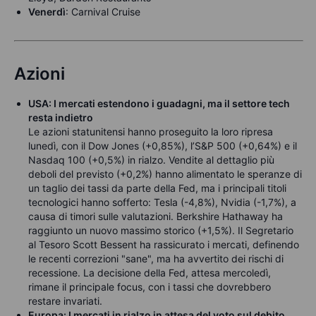
Venerdì
: Carnival Cruise
Azioni
USA: I mercati estendono i guadagni, ma il settore tech
resta indietro
Le azioni statunitensi hanno proseguito la loro ripresa
lunedì, con il Dow Jones (+0,85%), l’S&P 500 (+0,64%) e il
Nasdaq 100 (+0,5%) in rialzo. Vendite al dettaglio più
deboli del previsto (+0,2%) hanno alimentato le speranze di
un taglio dei tassi da parte della Fed, ma i principali titoli
tecnologici hanno sofferto: Tesla (-4,8%), Nvidia (-1,7%), a
causa di timori sulle valutazioni. Berkshire Hathaway ha
raggiunto un nuovo massimo storico (+1,5%). Il Segretario
al Tesoro Scott Bessent ha rassicurato i mercati, definendo
le recenti correzioni "sane", ma ha avvertito dei rischi di
recessione. La decisione della Fed, attesa mercoledì,
rimane il principale focus, con i tassi che dovrebbero
restare invariati.
Europa: I mercati in rialzo in attesa del voto sul debito