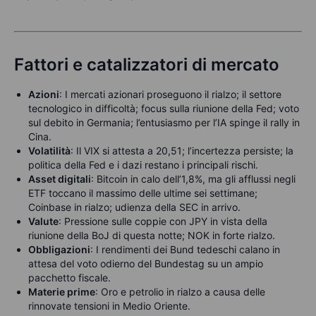
Fattori e catalizzatori di mercato
Azioni
: I mercati azionari proseguono il rialzo; il settore
tecnologico in difficoltà; focus sulla riunione della Fed; voto
sul debito in Germania; l’entusiasmo per l’IA spinge il rally in
Cina.
Volatilità
: Il VIX si attesta a 20,51; l’incertezza persiste; la
politica della Fed e i dazi restano i principali rischi.
Asset digitali
: Bitcoin in calo dell’1,8%, ma gli afflussi negli
ETF toccano il massimo delle ultime sei settimane;
Coinbase in rialzo; udienza della SEC in arrivo.
Valute
: Pressione sulle coppie con JPY in vista della
riunione della BoJ di questa notte; NOK in forte rialzo.
Obbligazioni
: I rendimenti dei Bund tedeschi calano in
attesa del voto odierno del Bundestag su un ampio
pacchetto fiscale.
Materie prime
: Oro e petrolio in rialzo a causa delle
rinnovate tensioni in Medio Oriente.