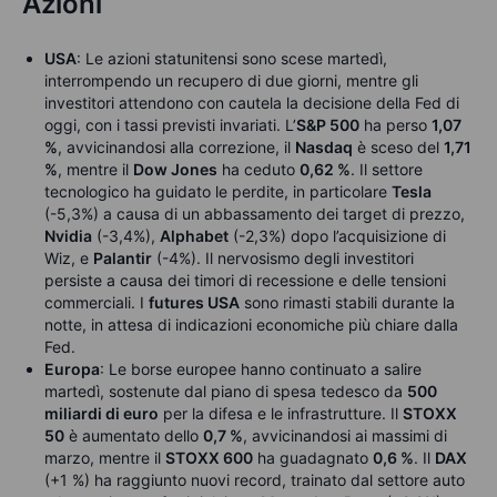
Azioni
USA
: Le azioni statunitensi sono scese martedì,
interrompendo un recupero di due giorni, mentre gli
investitori attendono con cautela la decisione della Fed di
oggi, con i tassi previsti invariati. L’
S&P 500
ha perso
1,07
%
, avvicinandosi alla correzione, il
Nasdaq
è sceso del
1,71
%
, mentre il
Dow Jones
ha ceduto
0,62 %
. Il settore
tecnologico ha guidato le perdite, in particolare
Tesla
(-5,3%) a causa di un abbassamento dei target di prezzo,
Nvidia
(-3,4%),
Alphabet
(-2,3%) dopo l’acquisizione di
Wiz, e
Palantir
(-4%). Il nervosismo degli investitori
persiste a causa dei timori di recessione e delle tensioni
commerciali. I
futures USA
sono rimasti stabili durante la
notte, in attesa di indicazioni economiche più chiare dalla
Fed.
Europa
: Le borse europee hanno continuato a salire
martedì, sostenute dal piano di spesa tedesco da
500
miliardi di euro
per la difesa e le infrastrutture. Il
STOXX
50
è aumentato dello
0,7 %
, avvicinandosi ai massimi di
marzo, mentre il
STOXX 600
ha guadagnato
0,6 %
. Il
DAX
(+1 %) ha raggiunto nuovi record, trainato dal settore auto