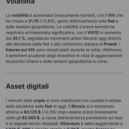
Volatilità
La
volatilità
è aumentata bruscamente martedì, con il
VIX
che
ha chiuso a
21,70
(+5,8%), spinto dall’incertezza sulla
Fed
e
dalle tensioni geopolitiche. La volatilità a breve termine ha
registrato un’impennata significativa, con il
VIX1D
in aumento
del
35,1 %
, segnalando movimenti attesi rilevanti oggi attorno
alla decisione della Fed e alla conferenza stampa di
Powell
. I
futures sul VIX
sono rimasti piatti durante la notte, riflettendo
il sentiment prudente degli investitori in vista di aggiornamenti
economici chiave e delle tensioni geopolitiche in corso.
Asset digitali
I mercati delle
cripto
si sono stabilizzati con cautela in attesa
della decisione della
Fed
di oggi. Il
Bitcoin
si è mantenuto
attorno a
83.125 $
(+0,5%) dopo essere sceso brevemente
sotto gli
82.000 $
, a causa dell’incertezza persistente sui dazi
e di segnali tecnici ribassisti.
Ethereum
è salito leggermente a