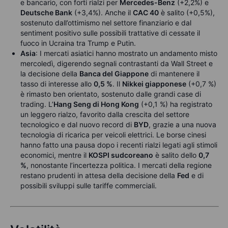
e bancario, con forti rialzi per
Mercedes-Benz
(+2,2%) e
Deutsche Bank
(+3,4%). Anche il
CAC 40
è salito (+0,5%),
sostenuto dall’ottimismo nel settore finanziario e dal
sentiment positivo sulle possibili trattative di cessate il
fuoco in Ucraina tra Trump e Putin.
Asia
: I mercati asiatici hanno mostrato un andamento misto
mercoledì, digerendo segnali contrastanti da Wall Street e
la decisione della
Banca del Giappone
di mantenere il
tasso di interesse allo
0,5 %
. Il
Nikkei giapponese
(+0,7 %)
è rimasto ben orientato, sostenuto dalle grandi case di
trading. L’
Hang Seng di Hong Kong
(+0,1 %) ha registrato
un leggero rialzo, favorito dalla crescita del settore
tecnologico e dal nuovo record di
BYD
, grazie a una nuova
tecnologia di ricarica per veicoli elettrici. Le borse cinesi
hanno fatto una pausa dopo i recenti rialzi legati agli stimoli
economici, mentre il
KOSPI sudcoreano
è salito dello
0,7
%
, nonostante l’incertezza politica. I mercati della regione
restano prudenti in attesa della decisione della
Fed
e di
possibili sviluppi sulle tariffe commerciali.