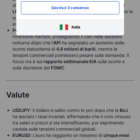
statunitensi. Un
premio del 12 %
sul
NYMEX
rispetto al
Gestisci il consenso
LME
sta attirando l’offerta verso gli Stati Uniti, riducendo le
scorte altrove. Al momento, il movimento non sembra
essere guidato dalla domanda finale.
Italia
Petrolio
: I prezzi del
greggio
hanno subito una brusca
inversione martedì, proseguendo il calo nella sessione
notturna dopo che l’
API
ha segnalato un aumento delle
scorte statunitensi di
4,6 milioni di barili
, mentre le
tensioni commerciali potrebbero pesare sulla domanda. Il
focus ora è sul
rapporto settimanale EIA
sulle scorte e
sulla decisione del
FOMC
.
Valute
USDJPY
: Il dollaro è salito contro lo yen dopo che la
BoJ
ha lasciato i tassi invariati, affermando che il ciclo virtuoso
tra salari e prezzi si sta intensificando, pur esprimendo
cautela sulle tensioni commerciali globali.
EURUSD
: L’euro ha raggiunto un massimo di
cinque mesi