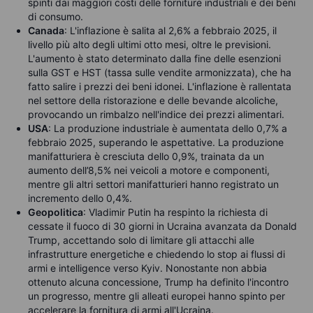
spinti dai maggiori costi delle forniture industriali e dei beni
di consumo.
Canada
: L'inflazione è salita al 2,6% a febbraio 2025, il
livello più alto degli ultimi otto mesi, oltre le previsioni.
L'aumento è stato determinato dalla fine delle esenzioni
sulla GST e HST (tassa sulle vendite armonizzata), che ha
fatto salire i prezzi dei beni idonei. L'inflazione è rallentata
nel settore della ristorazione e delle bevande alcoliche,
provocando un rimbalzo nell'indice dei prezzi alimentari.
USA
: La produzione industriale è aumentata dello 0,7% a
febbraio 2025, superando le aspettative. La produzione
manifatturiera è cresciuta dello 0,9%, trainata da un
aumento dell’8,5% nei veicoli a motore e componenti,
mentre gli altri settori manifatturieri hanno registrato un
incremento dello 0,4%.
Geopolitica
: Vladimir Putin ha respinto la richiesta di
cessate il fuoco di 30 giorni in Ucraina avanzata da Donald
Trump, accettando solo di limitare gli attacchi alle
infrastrutture energetiche e chiedendo lo stop ai flussi di
armi e intelligence verso Kyiv. Nonostante non abbia
ottenuto alcuna concessione, Trump ha definito l'incontro
un progresso, mentre gli alleati europei hanno spinto per
accelerare la fornitura di armi all'Ucraina.