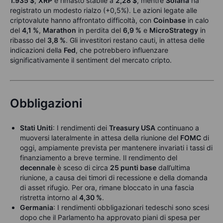
1.935 $
,
XRP
è rimasto stabile a
2,28 $
, mentre
Solana
ha
registrato un modesto rialzo (+0,5%). Le azioni legate alle
criptovalute hanno affrontato difficoltà, con
Coinbase
in calo
del
4,1 %
,
Marathon
in perdita del
6,9 %
e
MicroStrategy
in
ribasso del
3,8 %
. Gli investitori restano cauti, in attesa delle
indicazioni della
Fed
, che potrebbero influenzare
significativamente il sentiment del mercato cripto.
Obbligazioni
Stati Uniti
: I rendimenti dei
Treasury USA
continuano a
muoversi lateralmente in attesa della riunione del
FOMC
di
oggi, ampiamente prevista per mantenere invariati i tassi di
finanziamento a breve termine. Il rendimento del
decennale
è sceso di circa
25 punti base
dall’ultima
riunione, a causa dei timori di recessione e della domanda
di asset rifugio. Per ora, rimane bloccato in una fascia
ristretta intorno al
4,30 %
.
Germania
: I rendimenti obbligazionari tedeschi sono scesi
dopo che il Parlamento ha approvato piani di spesa per