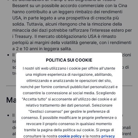
Bessent su un possibile accordo commerciale con la Cina
hanno contribuito a un leggero rimbalzo dei rendimenti
USA, in parte legato a una prospettiva di crescita più
solida. Tuttavia, alcuni ritengono che la rimozione della
minaccia dei dazi potrebbe rafforzare l’interesse estero per
i Treasury. Il mercato obbligazionario USA è rimasto
perlopiù ai margini della volatilità generale, con i rendimenti
a 2 e 10 anni in leggera salita.
Il rinnovato appetito per il rischio ha favorito le obbligazioni
POLITICA SUI COOKIE
high-yield. Il Bloomberg High Yield Spread Indicator è
sceso di 26 punti base, raggiungendo un nuovo minimo di
I nostri siti web utilizzano i cookie per offrire all'utente
tre settimane a 371 punti base.
una migliore esperienza di navigazione, abilitando,
ottimizzando e analizzando le operazioni del sito,
nonché per fornire contenuti pubblicitari personalizzati e
consentire la connessione ai social media. Scegliendo
Materie prime
"Accetta tutto" si acconsente all'utilizzo dei cookie e al
relativo trattamento dei dati personali. Selezionare
"Gestisci consenso" per gestire le preferenze di
Il
petrolio
ha subito il calo più marcato delle ultime due
consenso. È possibile modificare le proprie preferenze o
settimane, complice la tensione tra USA e Cina e la
revocare il proprio consenso in qualsiasi momento
decisione del Kazakistan di anteporre gli interessi nazionali
tramite la pagina della politica sui cookie. Si prega di
alle quote OPEC+, suscitando malumori nel gruppo. Il Brent
consultare la nostra
cookie policy
e la nostra
privacy