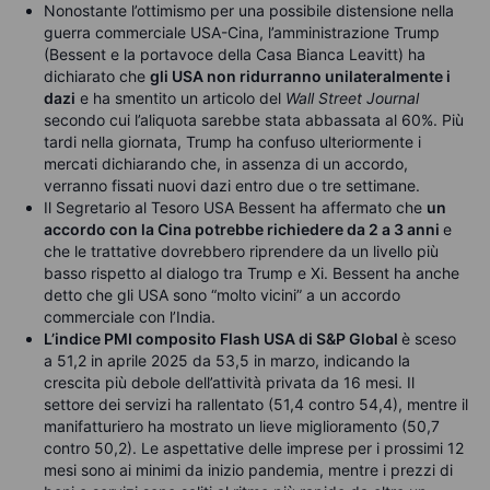
Nonostante l’ottimismo per una possibile distensione nella
guerra commerciale USA-Cina, l’amministrazione Trump
(Bessent e la portavoce della Casa Bianca Leavitt) ha
dichiarato che
gli USA non ridurranno unilateralmente i
dazi
e ha smentito un articolo del
Wall Street Journal
secondo cui l’aliquota sarebbe stata abbassata al 60%. Più
tardi nella giornata, Trump ha confuso ulteriormente i
mercati dichiarando che, in assenza di un accordo,
verranno fissati nuovi dazi entro due o tre settimane.
Il Segretario al Tesoro USA Bessent ha affermato che
un
accordo con la Cina potrebbe richiedere da 2 a 3 anni
e
che le trattative dovrebbero riprendere da un livello più
basso rispetto al dialogo tra Trump e Xi. Bessent ha anche
detto che gli USA sono “molto vicini” a un accordo
commerciale con l’India.
L’indice PMI composito Flash USA di S&P Global
è sceso
a 51,2 in aprile 2025 da 53,5 in marzo, indicando la
crescita più debole dell’attività privata da 16 mesi. Il
settore dei servizi ha rallentato (51,4 contro 54,4), mentre il
manifatturiero ha mostrato un lieve miglioramento (50,7
contro 50,2). Le aspettative delle imprese per i prossimi 12
mesi sono ai minimi da inizio pandemia, mentre i prezzi di