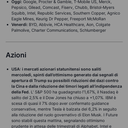
Oggi:
Google, Procter & Gamble, T-Mobile US, Merck,
Pepsico, Gilead, Comcast, Fiserv, Chubb, Bristol-Myers
Squibb, Intel, Republic Services, Southern Copper, Agnico
Eagle Mines, Keurig Dr Pepper, Freeport McMoRan
Venerdì:
BYD, Abbvie, HCA Healthcare, Aon, Colgate
Palmolive, Charter Communications, Schlumberger
Azioni
USA:
i mercati azionari statunitensi sono saliti
mercoledì, spinti dall’ottimismo generato dai segnali di
apertura di Trump su possibili riduzioni dei dazi contro
la Cina e dalla riduzione dei timori legati all’indipendenza
della Fed.
L' S&P 500 ha guadagnato l’1,67%, il Nasdaq è
salito del 2,5% e il Dow Jones ha chiuso a +1,07%. IBM è
scesa di quasi il 7% dopo aver confermato guidance
conservative, mentre Tesla è balzata del 6,2% in seguito
alla riduzione del ruolo governativo di Elon Musk. I Future
sono stabili questa mattina, segnalando ottimismo
prudente in attesa delle trimestrali di Alphabet, Intel e