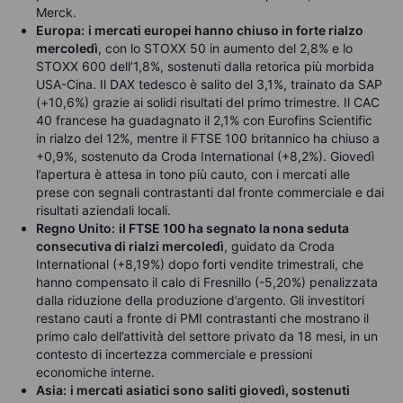
Merck.
Europa:
i mercati europei hanno chiuso in forte rialzo
mercoledì
, con lo STOXX 50 in aumento del 2,8% e lo
STOXX 600 dell’1,8%, sostenuti dalla retorica più morbida
USA-Cina. Il DAX tedesco è salito del 3,1%, trainato da SAP
(+10,6%) grazie ai solidi risultati del primo trimestre. Il CAC
40 francese ha guadagnato il 2,1% con Eurofins Scientific
in rialzo del 12%, mentre il FTSE 100 britannico ha chiuso a
+0,9%, sostenuto da Croda International (+8,2%). Giovedì
l’apertura è attesa in tono più cauto, con i mercati alle
prese con segnali contrastanti dal fronte commerciale e dai
risultati aziendali locali.
Regno Unito:
il FTSE 100 ha segnato la nona seduta
consecutiva di rialzi mercoledì
, guidato da Croda
International (+8,19%) dopo forti vendite trimestrali, che
hanno compensato il calo di Fresnillo (-5,20%) penalizzata
dalla riduzione della produzione d’argento. Gli investitori
restano cauti a fronte di PMI contrastanti che mostrano il
primo calo dell’attività del settore privato da 18 mesi, in un
contesto di incertezza commerciale e pressioni
economiche interne.
Asia:
i mercati asiatici sono saliti giovedì, sostenuti