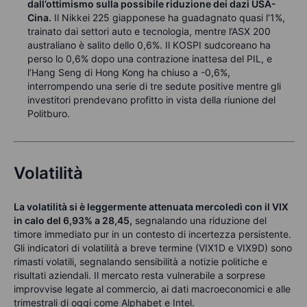
dall’ottimismo sulla possibile riduzione dei dazi USA-
Cina.
Il Nikkei 225 giapponese ha guadagnato quasi l’1%,
trainato dai settori auto e tecnologia, mentre l’ASX 200
australiano è salito dello 0,6%. Il KOSPI sudcoreano ha
perso lo 0,6% dopo una contrazione inattesa del PIL, e
l’Hang Seng di Hong Kong ha chiuso a -0,6%,
interrompendo una serie di tre sedute positive mentre gli
investitori prendevano profitto in vista della riunione del
Politburo.
Volatilità
La volatilità si è leggermente attenuata mercoledì con il VIX
in calo del 6,93% a 28,45,
segnalando una riduzione del
timore immediato pur in un contesto di incertezza persistente.
Gli indicatori di volatilità a breve termine (VIX1D e VIX9D) sono
rimasti volatili, segnalando sensibilità a notizie politiche e
risultati aziendali. Il mercato resta vulnerabile a sorprese
improvvise legate al commercio, ai dati macroeconomici e alle
trimestrali di oggi come Alphabet e Intel.