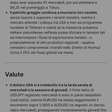
dopo aver superato 91 mercoledì, per poi attestarsi a
89,25 nel pomeriggio a Tokyo.
Il petrolio greggio continua a muoversi con cautela
,
senza riuscire a superare i recenti massimi, mentre il
mercato attende i colloqui tra USA e Iran sul programma
nucleare di Teheran e valuta se la massiccia presenza
militare statunitense nell’area possa sfociare in tensioni tali
da interrompere i flussi di esportazione iraniani – e
potenzialmente di altri produttori regionali – qualora
venissero compromessi i transiti nello Stretto di Hormuz
(circa il 25% dei flussi globali via mare).
Valute
Il dollaro USA si è indebolito tra la tarda serata di
mercoledì e la sessione di giovedì
. Il forte rialzo di
USDJPY registrato mercoledì è stato in parte riassorbito
(vedi sotto), mentre EURUSD ha esteso leggermente il
movimento sopra 1,1800 e AUDUSD ha segnato un deciso
rialzo mercoledì, proseguendo moderatamente giovedì fino