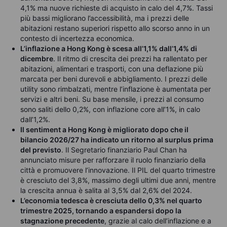
4,1% ma nuove richieste di acquisto in calo del 4,7%. Tassi
più bassi migliorano l’accessibilità, ma i prezzi delle
abitazioni restano superiori rispetto allo scorso anno in un
contesto di incertezza economica.
L’inflazione a Hong Kong è scesa all’1,1% dall’1,4% di
dicembre
. Il ritmo di crescita dei prezzi ha rallentato per
abitazioni, alimentari e trasporti, con una deflazione più
marcata per beni durevoli e abbigliamento. I prezzi delle
utility sono rimbalzati, mentre l’inflazione è aumentata per
servizi e altri beni. Su base mensile, i prezzi al consumo
sono saliti dello 0,2%, con inflazione core all’1%, in calo
dall’1,2%.
Il sentiment a Hong Kong è migliorato dopo che il
bilancio 2026/27 ha indicato un ritorno al surplus prima
del previsto
. Il Segretario finanziario Paul Chan ha
annunciato misure per rafforzare il ruolo finanziario della
città e promuovere l’innovazione. Il PIL del quarto trimestre
è cresciuto del 3,8%, massimo degli ultimi due anni, mentre
la crescita annua è salita al 3,5% dal 2,6% del 2024.
L’economia tedesca è cresciuta dello 0,3% nel quarto
trimestre 2025, tornando a espandersi dopo la
stagnazione precedente
, grazie al calo dell’inflazione e a