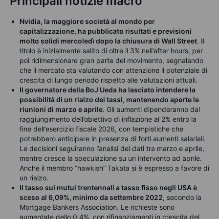
Principali notizie macro
Nvidia, la maggiore società al mondo per
capitalizzazione, ha pubblicato risultati e previsioni
molto solidi mercoledì dopo la chiusura di Wall Street
. Il
titolo è inizialmente salito di oltre il 3% nell’after hours, per
poi ridimensionare gran parte del movimento, segnalando
che il mercato sta valutando con attenzione il potenziale di
crescita di lungo periodo rispetto alle valutazioni attuali.
Il governatore della BoJ Ueda ha lasciato intendere la
possibilità di un rialzo dei tassi, mantenendo aperte le
riunioni di marzo e aprile
. Gli aumenti dipenderanno dal
raggiungimento dell’obiettivo di inflazione al 2% entro la
fine dell’esercizio fiscale 2026, con tempistiche che
potrebbero anticipare in presenza di forti aumenti salariali.
Le decisioni seguiranno l’analisi dei dati tra marzo e aprile,
mentre cresce la speculazione su un intervento ad aprile.
Anche il membro “hawkish” Takata si è espresso a favore di
un rialzo.
Il tasso sui mutui trentennali a tasso fisso negli USA è
sceso al 6,09%, minimo da settembre 2022
, secondo la
Mortgage Bankers Association. Le richieste sono
aumentate dello 0,4%, con rifinanziamenti in crescita del