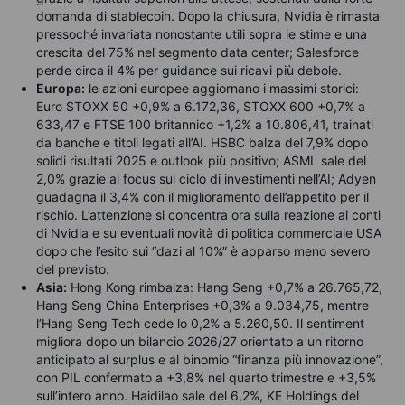
domanda di stablecoin. Dopo la chiusura, Nvidia è rimasta
pressoché invariata nonostante utili sopra le stime e una
crescita del 75% nel segmento data center; Salesforce
perde circa il 4% per guidance sui ricavi più debole.
Europa:
le azioni europee aggiornano i massimi storici:
Euro STOXX 50 +0,9% a 6.172,36, STOXX 600 +0,7% a
633,47 e FTSE 100 britannico +1,2% a 10.806,41, trainati
da banche e titoli legati all’AI. HSBC balza del 7,9% dopo
solidi risultati 2025 e outlook più positivo; ASML sale del
2,0% grazie al focus sul ciclo di investimenti nell’AI; Adyen
guadagna il 3,4% con il miglioramento dell’appetito per il
rischio. L’attenzione si concentra ora sulla reazione ai conti
di Nvidia e su eventuali novità di politica commerciale USA
dopo che l’esito sui “dazi al 10%” è apparso meno severo
del previsto.
Asia:
Hong Kong rimbalza: Hang Seng +0,7% a 26.765,72,
Hang Seng China Enterprises +0,3% a 9.034,75, mentre
l’Hang Seng Tech cede lo 0,2% a 5.260,50. Il sentiment
migliora dopo un bilancio 2026/27 orientato a un ritorno
anticipato al surplus e al binomio “finanza più innovazione”,
con PIL confermato a +3,8% nel quarto trimestre e +3,5%
sull’intero anno. Haidilao sale del 6,2%, KE Holdings del