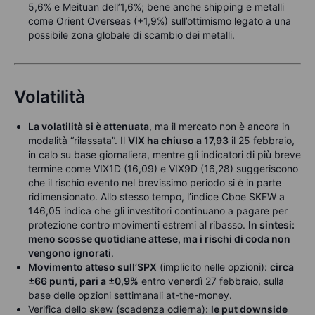
5,6% e Meituan dell’1,6%; bene anche shipping e metalli
come Orient Overseas (+1,9%) sull’ottimismo legato a una
possibile zona globale di scambio dei metalli.
Volatilità
La volatilità si è attenuata
, ma il mercato non è ancora in
modalità “rilassata”. Il
VIX ha chiuso a 17,93
il 25 febbraio,
in calo su base giornaliera, mentre gli indicatori di più breve
termine come VIX1D (16,09) e VIX9D (16,28) suggeriscono
che il rischio evento nel brevissimo periodo si è in parte
ridimensionato. Allo stesso tempo, l’indice Cboe SKEW a
146,05 indica che gli investitori continuano a pagare per
protezione contro movimenti estremi al ribasso.
In sintesi:
meno scosse quotidiane attese, ma i rischi di coda non
vengono ignorati
.
Movimento atteso sull’SPX
(implicito nelle opzioni):
circa
±66 punti, pari a ±0,9%
entro venerdì 27 febbraio, sulla
base delle opzioni settimanali at-the-money.
Verifica dello skew (scadenza odierna):
le put downside