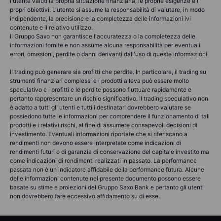
l'utente valuti la propria situazione finanziaria, le proprie esigenze e i
propri obiettivi. L'utente si assume la responsabilità di valutare, in modo
indipendente, la precisione e la completezza delle informazioni ivi
contenute e il relativo utilizzo.
Il Gruppo Saxo non garantisce l'accuratezza o la completezza delle
informazioni fornite e non assume alcuna responsabilità per eventuali
errori, omissioni, perdite o danni derivanti dall'uso di queste informazioni.
Il trading può generare sia profitti che perdite. In particolare, il trading su
strumenti finanziari complessi e i prodotti a leva può essere molto
speculativo e i profitti e le perdite possono fluttuare rapidamente e
pertanto rappresentare un rischio significativo. Il trading speculativo non
è adatto a tutti gli utenti e tutti i destinatari dovrebbero valutare se
possiedono tutte le informazioni per comprendere il funzionamento di tali
prodotti e i relativi rischi, al fine di assumere consapevoli decisioni di
investimento. Eventuali informazioni riportate che si riferiscano a
rendimenti non devono essere interpretate come indicazioni di
rendimenti futuri o di garanzia di conservazione del capitale investito ma
come indicazioni di rendimenti realizzati in passato. La performance
passata non è un indicatore affidabile della performance futura. Alcune
delle informazioni contenute nel presente documento possono essere
basate su stime e proiezioni del Gruppo Saxo Bank e pertanto gli utenti
non dovrebbero fare eccessivo affidamento su di esse.