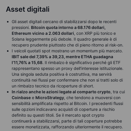
Asset digitali
Gli asset digitali cercano di stabilizzarsi dopo le recenti
pressioni.
Bitcoin quota intorno a 68.176 dollari,
Ethereum vicino a 2.063 dollari
, con XRP più tonico e
Solana leggermente più debole. Il quadro generale è di
recupero prudente piuttosto che di pieno ritorno al risk-on.
I veicoli quotati spot mostrano un momentum più marcato.
IBIT sale del 7,39% a 39,23, mentre ETHA guadagna
l’11,76% a 15,68
. Il rimbalzo è significativo perché gli ETF
rappresentano spesso un proxy dell’interesse istituzionale.
Una singola seduta positiva è costruttiva, ma servirà
continuità nei flussi per confermare che non si tratti solo di
un rimbalzo tecnico da ricoperture di short.
In rialzo anche le azioni legate al comparto crypto
, tra cui
Coinbase
e
MicroStrategy
, che tendono a muoversi con
sensibilità amplificata rispetto al Bitcoin. I precedenti flussi
sulle opzioni indicavano acquisti di coperture a rischio
definito su questi titoli. Se il mercato spot crypto
continuerà a stabilizzarsi, parte di tali coperture potrebbe
essere monetizzata, rafforzando ulteriormente il recupero.