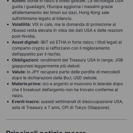
Azioni:
borse in rialzo a livello globale. La tecnologia USA
guida i guadagni, l’Europa aggiorna i massimi grazie
all’allentamento dei timori sui dazi, Hong Kong sale
sull’ottimismo legato al bilancio.
Volatilità:
VIX in calo, ma la domanda di protezione al
ribasso resta elevata in vista dei dati USA e delle reazioni
post-Nvidia.
Asset digitali:
IBIT ed ETHA in forte rialzo; i titoli legati al
comparto crypto si rafforzano con il miglioramento
dell’appetito per il rischio.
Obbligazioni:
rendimenti dei Treasury USA in range; JGB
giapponesi leggermente più deboli.
Valute:
lo JPY recupera parte delle perdite di mercoledì
dopo le dichiarazioni della BoJ; USD debole.
Materie prime:
oro e argento si muovono in laterale dopo
che il breakout dell’argento non ha trovato conferme al
rialzo.
Eventi macro:
sussidi settimanali di disoccupazione USA,
asta di Treasury a 7 anni, CPI di Tokyo (Giappone).