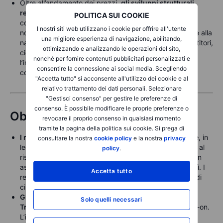
Oltre all’andamento dei prezzi,
gli sviluppi strutturali
restano favorevoli
. I Treasury USA tokenizzati hanno
POLITICA SUI COOKIE
continuato a crescere nel 2026 e la sperimentazione
I nostri siti web utilizzano i cookie per offrire all'utente
normativa sulle stablecoin nel Regno Unito contribuisce alla
una migliore esperienza di navigazione, abilitando,
narrativa infrastrutturale di lungo periodo. Per gli investitori,
ottimizzando e analizzando le operazioni del sito,
ciò conferma che, nonostante la volatilità dei prezzi,
nonché per fornire contenuti pubblicitari personalizzati e
l’infrastruttura istituzionale del settore continua a
consentire la connessione ai social media. Scegliendo
consolidarsi.
"Accetta tutto" si acconsente all'utilizzo dei cookie e al
relativo trattamento dei dati personali. Selezionare
"Gestisci consenso" per gestire le preferenze di
consenso. È possibile modificare le proprie preferenze o
Obbligazioni
revocare il proprio consenso in qualsiasi momento
tramite la pagina della politica sui cookie. Si prega di
I rendimenti dei Treasury USA si sono mossi in range
, in
consultare la nostra
cookie policy
e la nostra
privacy
leggero rialzo mercoledì grazie al clima di propensione al
policy
.
rischio e alla domanda debole per i titoli a cinque anni in
asta, per poi ripiegare nella sessione asiatica di giovedì. I
Accetta tutto
rendimenti benchmark tra 2 e 10 anni risultano in calo di
circa un punto base.
Gli spread dell’high yield statunitense rispetto ai
Solo quelli necessari
Treasury si sono ristretti
in un contesto di diffuso risk-on.
L’indicatore Bloomberg che monitoriamo segnala una