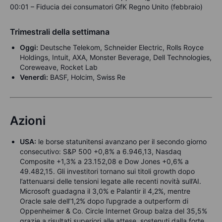
00:01 – Fiducia dei consumatori GfK Regno Unito (febbraio)
Trimestrali della settimana
Oggi:
Deutsche Telekom, Schneider Electric, Rolls Royce
Holdings, Intuit, AXA, Monster Beverage, Dell Technologies,
Coreweave, Rocket Lab
Venerdì:
BASF, Holcim, Swiss Re
Azioni
USA:
le borse statunitensi avanzano per il secondo giorno
consecutivo: S&P 500 +0,8% a 6.946,13, Nasdaq
Composite +1,3% a 23.152,08 e Dow Jones +0,6% a
49.482,15. Gli investitori tornano sui titoli growth dopo
l’attenuarsi delle tensioni legate alle recenti novità sull’AI.
Microsoft guadagna il 3,0% e Palantir il 4,2%, mentre
Oracle sale dell’1,2% dopo l’upgrade a outperform di
Oppenheimer & Co. Circle Internet Group balza del 35,5%
grazie a risultati superiori alle attese, sostenuti dalla forte