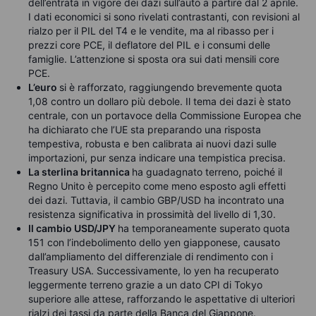
dell’entrata in vigore dei dazi sull’auto a partire dal 2 aprile.
I dati economici si sono rivelati contrastanti, con revisioni al
rialzo per il PIL del T4 e le vendite, ma al ribasso per i
prezzi core PCE, il deflatore del PIL e i consumi delle
famiglie. L’attenzione si sposta ora sui dati mensili core
PCE.
L’euro
si è rafforzato, raggiungendo brevemente quota
1,08 contro un dollaro più debole. Il tema dei dazi è stato
centrale, con un portavoce della Commissione Europea che
ha dichiarato che l’UE sta preparando una risposta
tempestiva, robusta e ben calibrata ai nuovi dazi sulle
importazioni, pur senza indicare una tempistica precisa.
La sterlina britannica
ha guadagnato terreno, poiché il
Regno Unito è percepito come meno esposto agli effetti
dei dazi. Tuttavia, il cambio GBP/USD ha incontrato una
resistenza significativa in prossimità del livello di 1,30.
Il cambio USD/JPY
ha temporaneamente superato quota
151 con l’indebolimento dello yen giapponese, causato
dall’ampliamento del differenziale di rendimento con i
Treasury USA. Successivamente, lo yen ha recuperato
leggermente terreno grazie a un dato CPI di Tokyo
superiore alle attese, rafforzando le aspettative di ulteriori
rialzi dei tassi da parte della Banca del Giappone.