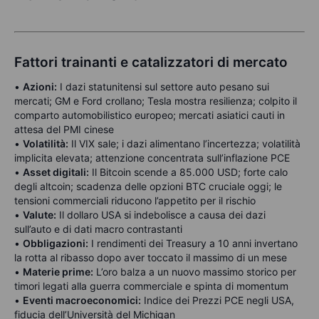
Fattori trainanti e catalizzatori di mercato
•
Azioni:
I dazi statunitensi sul settore auto pesano sui
mercati; GM e Ford crollano; Tesla mostra resilienza; colpito il
comparto automobilistico europeo; mercati asiatici cauti in
attesa del PMI cinese
•
Volatilità:
Il VIX sale; i dazi alimentano l’incertezza; volatilità
implicita elevata; attenzione concentrata sull’inflazione PCE
•
Asset digitali:
Il Bitcoin scende a 85.000 USD; forte calo
degli altcoin; scadenza delle opzioni BTC cruciale oggi; le
tensioni commerciali riducono l’appetito per il rischio
•
Valute:
Il dollaro USA si indebolisce a causa dei dazi
sull’auto e di dati macro contrastanti
•
Obbligazioni:
I rendimenti dei Treasury a 10 anni invertano
la rotta al ribasso dopo aver toccato il massimo di un mese
•
Materie prime:
L’oro balza a un nuovo massimo storico per
timori legati alla guerra commerciale e spinta di momentum
•
Eventi macroeconomici:
Indice dei Prezzi PCE negli USA,
fiducia dell’Università del Michigan