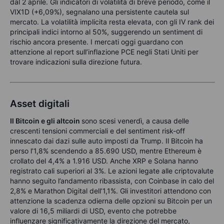
dal 2 aprile. Gli indicatori di volatilità di breve periodo, come il
VIX1D (+6,09%), segnalano una persistente cautela sul
mercato. La volatilità implicita resta elevata, con gli IV rank dei
principali indici intorno al 50%, suggerendo un sentiment di
rischio ancora presente. I mercati oggi guardano con
attenzione al report sull’inflazione PCE negli Stati Uniti per
trovare indicazioni sulla direzione futura.
Asset digitali
Il Bitcoin e gli altcoin
sono scesi venerdì, a causa delle
crescenti tensioni commerciali e del sentiment risk-off
innescato dai dazi sulle auto imposti da Trump. Il Bitcoin ha
perso l’1,8% scendendo a 85.690 USD, mentre Ethereum è
crollato del 4,4% a 1.916 USD. Anche XRP e Solana hanno
registrato cali superiori al 3%. Le azioni legate alle criptovalute
hanno seguito l’andamento ribassista, con Coinbase in calo del
2,8% e Marathon Digital dell’1,1%. Gli investitori attendono con
attenzione la scadenza odierna delle opzioni su Bitcoin per un
valore di 16,5 miliardi di USD, evento che potrebbe
influenzare significativamente la direzione del mercato,