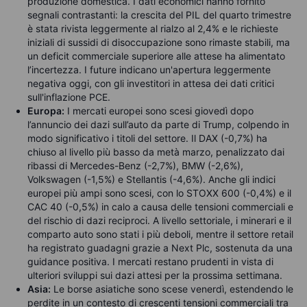
produzione domestica. I dati economici hanno fornito
segnali contrastanti: la crescita del PIL del quarto trimestre
è stata rivista leggermente al rialzo al 2,4% e le richieste
iniziali di sussidi di disoccupazione sono rimaste stabili, ma
un deficit commerciale superiore alle attese ha alimentato
l’incertezza. I future indicano un'apertura leggermente
negativa oggi, con gli investitori in attesa dei dati critici
sull'inflazione PCE.
Europa:
I mercati europei sono scesi giovedì dopo
l’annuncio dei dazi sull’auto da parte di Trump, colpendo in
modo significativo i titoli del settore. Il DAX (-0,7%) ha
chiuso al livello più basso da metà marzo, penalizzato dai
ribassi di Mercedes-Benz (-2,7%), BMW (-2,6%),
Volkswagen (-1,5%) e Stellantis (-4,6%). Anche gli indici
europei più ampi sono scesi, con lo STOXX 600 (-0,4%) e il
CAC 40 (-0,5%) in calo a causa delle tensioni commerciali e
del rischio di dazi reciproci. A livello settoriale, i minerari e il
comparto auto sono stati i più deboli, mentre il settore retail
ha registrato guadagni grazie a Next Plc, sostenuta da una
guidance positiva. I mercati restano prudenti in vista di
ulteriori sviluppi sui dazi attesi per la prossima settimana.
Asia:
Le borse asiatiche sono scese venerdì, estendendo le
perdite in un contesto di crescenti tensioni commerciali tra