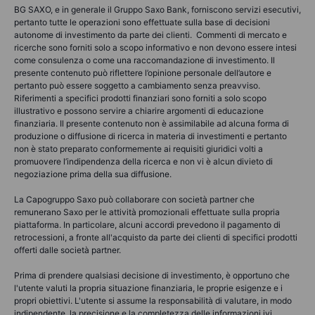
BG SAXO, e in generale il Gruppo Saxo Bank, forniscono servizi esecutivi,
pertanto tutte le operazioni sono effettuate sulla base di decisioni
autonome di investimento da parte dei clienti. Commenti di mercato e
ricerche sono forniti solo a scopo informativo e non devono essere intesi
come consulenza o come una raccomandazione di investimento. Il
presente contenuto può riflettere l’opinione personale dell’autore e
pertanto può essere soggetto a cambiamento senza preavviso.
Riferimenti a specifici prodotti finanziari sono forniti a solo scopo
illustrativo e possono servire a chiarire argomenti di educazione
finanziaria. Il presente contenuto non è assimilabile ad alcuna forma di
produzione o diffusione di ricerca in materia di investimenti e pertanto
non è stato preparato conformemente ai requisiti giuridici volti a
promuovere l’indipendenza della ricerca e non vi è alcun divieto di
negoziazione prima della sua diffusione.
La Capogruppo Saxo può collaborare con società partner che
remunerano Saxo per le attività promozionali effettuate sulla propria
piattaforma. In particolare, alcuni accordi prevedono il pagamento di
retrocessioni, a fronte all'acquisto da parte dei clienti di specifici prodotti
offerti dalle società partner.
Prima di prendere qualsiasi decisione di investimento, è opportuno che
l'utente valuti la propria situazione finanziaria, le proprie esigenze e i
propri obiettivi. L'utente si assume la responsabilità di valutare, in modo
indipendente, la precisione e la completezza delle informazioni ivi