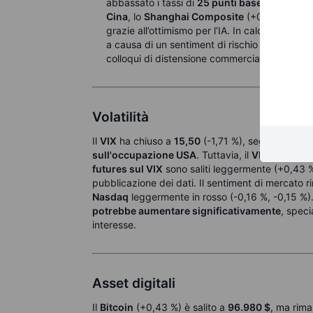
abbassato i tassi di
25 punti base
per la prim
Cina
, lo
Shanghai Composite
(+0,8 %) ha so
grazie all’ottimismo per l’IA. In calo invece il
N
a causa di un sentiment di rischio ancora cont
colloqui di distensione commerciale con gli Sta
Volatilità
Il
VIX
ha chiuso a
15,50
(-1,71 %), segnalando 
sull'occupazione USA
. Tuttavia, il
VIX1D
è balz
futures sul VIX
sono saliti leggermente (+0,43 
pubblicazione dei dati. Il sentiment di mercato 
Nasdaq
leggermente in rosso (-0,16 %, -0,15 %).
potrebbe aumentare significativamente
, speci
interesse.
Asset digitali
Il
Bitcoin
(+0,43 %) è salito a
96.980 $
, ma rima