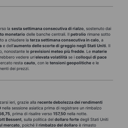
erso la
sesta settimana consecutiva di rialzo
, sostenuto dai
to monetario
delle banche centrali.
Il
petrolio
rimane sotto
nto a chiudere la
terza settimana consecutiva in calo
, a
a
e dell’
aumento delle scorte di greggio negli Stati Uniti
.
Il
lo, nonostante le
previsioni meteo più fredde
.
Le
materie
trebbero vedere un’
elevata volatilità
se i
colloqui di pace
mercato resta
cauto
, con le
tensioni geopolitiche
e le
enti dei prezzi.
rsi ieri, grazie alla
recente debolezza dei rendimenti
0
nella sessione asiatica prima di registrare un rimbalzo
56,75
, prima di risalire verso
157,50
nella notte.
ott Bessent
, sulla politica del
dollaro forte
degli Stati Uniti
ul mercato
, poiché il
rimbalzo del dollaro
è rimasto