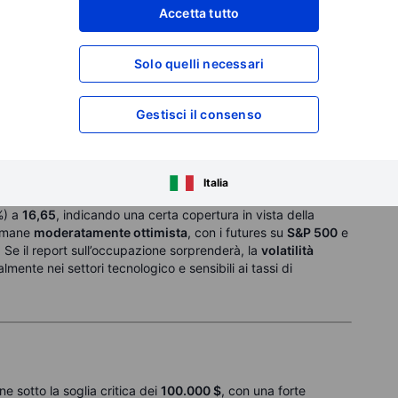
a volta in
cinque anni
, lasciando il
Nifty 50
invariato. In
Accetta tutto
vraperformato la regione, nonostante i
nuovi dazi USA
,
ikkei giapponese
(-0,5 %) e il
KOSPI sudcoreano
(-0,3 %),
enuto. Gli investitori attendono i
dati CPI cinesi
e possibili
Solo quelli necessari
ti Uniti.
Gestisci il consenso
una
minore volatilità
nonostante l'incertezza legata ai
dati
Italia
ato del
42 %
a
15,75
, segnalando
cautela a breve termine
. I
%) a
16,65
, indicando una certa copertura in vista della
rimane
moderatamente ottimista
, con i futures su
S&P 500
e
 Se il report sull’occupazione sorprenderà, la
volatilità
almente nei settori tecnologico e sensibili ai tassi di
ne sotto la soglia critica dei
100.000 $
, con una forte