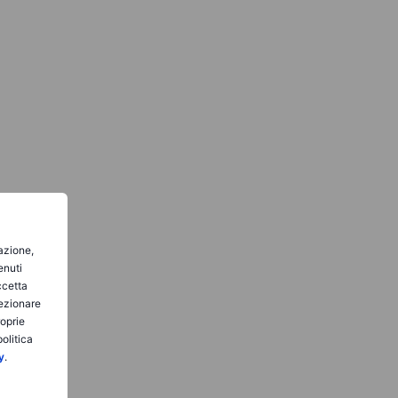
gazione,
enuti
ccetta
lezionare
roprie
olitica
y
.