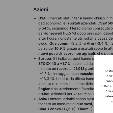
Azioni
USA
: I mercati statunitensi hanno chiuso in m
dati economici e i risultati aziendali. L’
S&P 50
0,54 %
, segnando il terzo giorno consecutivo d
da
Honeywell
(-5,5 %) dopo previsioni deboli
after hours, nonostante utili solidi, a causa d
cloud.
Qualcomm
(-3,8 %) e
Arm
(-3,4 %) ha
balzo del
10,9 %
grazie a risultati sopra le at
nuovi posti di lavoro non agricoli
, che potr
Europa
: Gli indici europei hanno chiuso ai ma
STOXX 40
a
+1,7 %
, sostenuti da utili positiv
toccato un
record di 21.913 punti
, trainato 
I nostr
(+1,5 %) ha raggiunto un
massimo di otto me
abil
(+13,3 %). I titoli della difesa hanno invece 
pubbl
a causa di rumors su un possibile piano di pa
tutto" s
England
ha ulteriormente favorito le azioni br
"Gest
risultati aziendali per valutare se il rally poss
prefer
Asia
: I mercati asiatici hanno avuto una sedu
s
toccato un massimo di
due mesi
, sostenuto 
Cina
.
Lenovo
(+7,5 %),
Xiaomi
(+4,8 %) e
Li