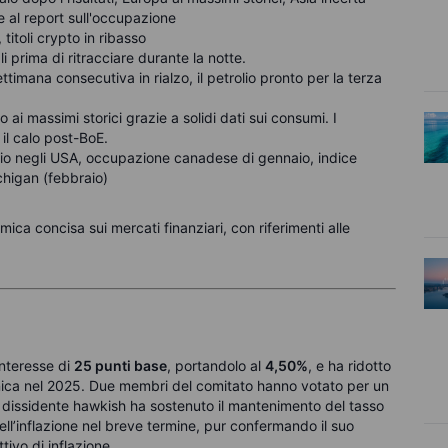
 al report sull'occupazione
 titoli crypto in ribasso
 prima di ritracciare durante la notte.
ettimana consecutiva in rialzo, il petrolio pronto per la terza
 ai massimi storici grazie a solidi dati sui consumi. I
 il calo post-BoE.
aio negli USA, occupazione canadese di gennaio, indice
ichigan (febbraio)
ca concisa sui mercati finanziari, con riferimenti alle
 interesse di
25 punti base
, portandolo al
4,50%
, e ha ridotto
annica nel 2025. Due membri del comitato hanno votato per un
 dissidente hawkish ha sostenuto il mantenimento del tasso
ll’inflazione nel breve termine, pur confermando il suo
tivo di inflazione.