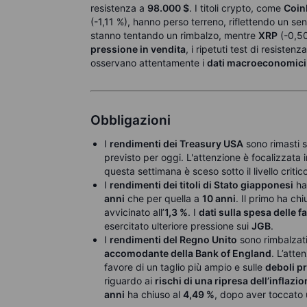
resistenza a
98.000 $
. I titoli crypto, come
Coin
(-1,11 %), hanno perso terreno, riflettendo un s
stanno tentando un rimbalzo, mentre
XRP
(-0,50
pressione in vendita
, i ripetuti test di resiste
osservano attentamente i
dati macroeconomici
Obbligazioni
I
rendimenti dei Treasury USA
sono rimasti s
previsto per oggi. L'attenzione è focalizzata 
questa settimana è sceso sotto il livello critic
I
rendimenti dei titoli di Stato giapponesi
han
anni
che per quella a
10 anni
. Il primo ha chi
avvicinato all’
1,3 %
.
I
dati sulla spesa delle f
esercitato ulteriore pressione sui
JGB
.
I
rendimenti del Regno Unito
sono rimbalzati
accomodante della Bank of England
.
L’atten
favore di un taglio più ampio e sulle
deboli pr
riguardo ai
rischi di una ripresa dell’inflazi
anni
ha chiuso al
4,49 %
, dopo aver toccato