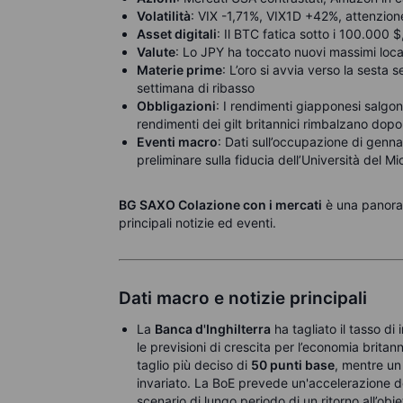
Volatilità
: VIX -1,71%, VIX1D +42%, attenzione
Asset digitali
: Il BTC fatica sotto i 100.000 $,
Valute
: Lo JPY ha toccato nuovi massimi locali
Materie prime
: L’oro si avvia verso la sesta s
settimana di ribasso
Obbligazioni
: I rendimenti giapponesi salgono
rendimenti dei gilt britannici rimbalzano dopo
Eventi macro
: Dati sull’occupazione di genn
preliminare sulla fiducia dell’Università del M
BG SAXO Colazione con i mercati
è una panorami
principali notizie ed eventi.
Dati macro e notizie principali
La
Banca d'Inghilterra
ha tagliato il tasso di
le previsioni di crescita per l’economia brit
taglio più deciso di
50 punti base
, mentre un
invariato. La BoE prevede un'accelerazione de
scenario di lungo periodo di un ritorno all’obiet