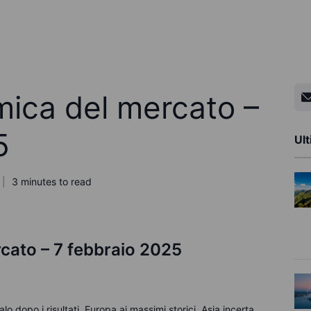
ica del mercato –
5
Ult
3 minutes to read
cato – 7 febbraio 2025
o dopo i risultati, Europa ai massimi storici, Asia incerta