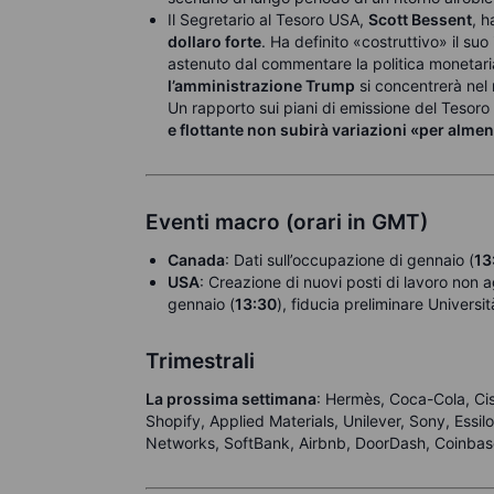
Il Segretario al Tesoro USA,
Scott Bessent
, h
dollaro forte
. Ha definito «costruttivo» il suo
astenuto dal commentare la politica monetari
l’amministrazione Trump
si concentrerà nel 
Un rapporto sui piani di emissione del Tesoro
e flottante non subirà variazioni «per almen
Eventi macro (orari in GMT)
Canada
: Dati sull’occupazione di gennaio (
13
USA
: Creazione di nuovi posti di lavoro non a
gennaio (
13:30
), fiducia preliminare Universi
Trimestrali
La prossima settimana
: Hermès, Coca-Cola, Ci
Shopify, Applied Materials, Unilever, Sony, Essi
Networks, SoftBank, Airbnb, DoorDash, Coinba