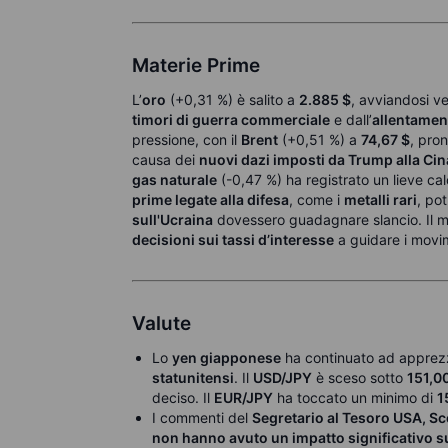
Materie Prime
L’
oro
(+0,31 %) è salito a
2.885 $
, avviandosi v
timori di guerra commerciale
e dall’
allentamen
pressione, con il
Brent
(+0,51 %) a
74,67 $
, pro
causa dei
nuovi dazi imposti da Trump alla Cin
gas naturale
(-0,47 %) ha registrato un lieve ca
prime legate alla difesa
, come i
metalli rari
, po
sull'Ucraina
dovessero guadagnare slancio.
Il 
decisioni sui tassi d’interesse
a guidare i movim
Valute
Lo
yen giapponese
ha continuato ad apprezza
statunitensi
. Il
USD/JPY
è sceso sotto
151,0
deciso. Il
EUR/JPY
ha toccato un minimo di
1
I commenti del
Segretario al Tesoro USA, Sc
non hanno avuto un impatto significativo s