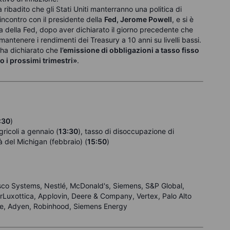
a ribadito che gli Stati Uniti manterranno una politica di
 incontro con il presidente della
Fed, Jerome Powell
, e si è
a della Fed, dopo aver dichiarato il giorno precedente che
mantenere i rendimenti dei Treasury a 10 anni su livelli bassi.
 ha dichiarato che
l’emissione di obbligazioni a tasso fisso
o i prossimi trimestri»
.
:30
)
gricoli a gennaio (
13:30
), tasso di disoccupazione di
tà del Michigan (febbraio) (
15:50
)
sco Systems, Nestlé, McDonald's, Siemens, S&P Global,
lorLuxottica, Applovin, Deere & Company, Vertex, Palo Alto
se, Adyen, Robinhood, Siemens Energy