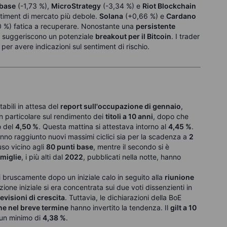
base
(-1,73 %),
MicroStrategy
(-3,34 %) e
Riot Blockchain
entiment di mercato più debole.
Solana
(+0,66 %) e
Cardano
 %) fatica a recuperare. Nonostante una
persistente
nza suggeriscono un potenziale
breakout per il Bitcoin
. I trader
per avere indicazioni sul sentiment di rischio.
tabili in attesa del
report sull'occupazione di gennaio
,
in particolare sul rendimento dei
titoli a 10 anni
, dopo che
o del
4,50 %
. Questa mattina si attestava intorno al
4,45 %
.
no raggiunto nuovi massimi ciclici sia per la scadenza a
2
uso vicino agli
80 punti base
, mentre il secondo si è
amiglie
, i più alti dal
2022
, pubblicati nella notte, hanno
 bruscamente dopo un iniziale calo in seguito alla
riunione
zione iniziale si era concentrata sui due voti dissenzienti in
evisioni di crescita
. Tuttavia, le dichiarazioni della BoE
one nel breve termine
hanno invertito la tendenza.
Il
gilt a 10
 un minimo di
4,38 %
.