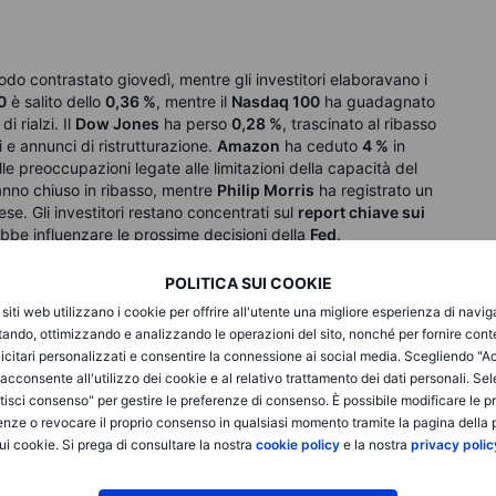
odo contrastato giovedì, mentre gli investitori elaboravano i
0
è salito dello
0,36 %
, mentre il
Nasdaq 100
ha guadagnato
i rialzi. Il
Dow Jones
ha perso
0,28 %
, trascinato al ribasso
 e annunci di ristrutturazione.
Amazon
ha ceduto
4 %
in
elle preoccupazioni legate alle limitazioni della capacità del
nno chiuso in ribasso, mentre
Philip Morris
ha registrato un
tese.
Gli investitori restano concentrati sul
report chiave sui
ebbe influenzare le prossime decisioni della
Fed
.
ssimi storici, con lo
STOXX 600
in rialzo dell’
1,3 %
e lo
i e dal calo dei rendimenti obbligazionari. Il
DAX
(+1,5 %) ha
POLITICA SUI COOKIE
da
BASF
(+7 %) e
Siemens Healthineers
(+6,1 %). Il
CAC 40
i siti web utilizzano i cookie per offrire all'utente una migliore esperienza di navi
si
, spinto da
Société Générale
(+13,2 %) e
ArcelorMittal
itando, ottimizzando e analizzando le operazioni del sito, nonché per fornire cont
perso terreno, con
Saab, Rheinmetall e BAE Systems
in calo,
icitari personalizzati e consentire la connessione ai social media. Scegliendo "A
ce in
Ucraina
. L’atteggiamento accomodante della
Bank of
i acconsente all'utilizzo dei cookie e al relativo trattamento dei dati personali. Se
itanniche. Gli investitori monitorano le
banche centrali
e i
isci consenso" per gestire le preferenze di consenso. È possibile modificare le p
a continuare.
enze o revocare il proprio consenso in qualsiasi momento tramite la pagina della p
ta contrastata. A
Hong Kong
, l’
Hang Seng
(+0,8 %) ha
ui cookie. Si prega di consultare la nostra
cookie policy
e la nostra
privacy polic
dai futures USA e dal boom dell’
intelligenza artificiale in
 Auto
(+4,4 %) sono stati tra i migliori titoli.
In
India
, la
RBI
ha